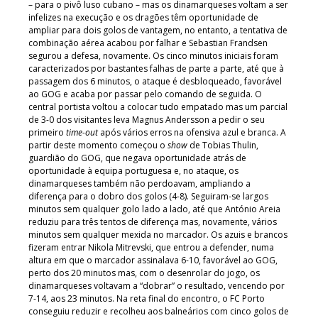
– para o pivô luso cubano – mas os dinamarqueses voltam a ser
infelizes na execução e os dragões têm oportunidade de
ampliar para dois golos de vantagem, no entanto, a tentativa de
combinação aérea acabou por falhar e Sebastian Frandsen
segurou a defesa, novamente. Os cinco minutos iniciais foram
caracterizados por bastantes falhas de parte a parte, até que à
passagem dos 6 minutos, o ataque é desbloqueado, favorável
ao GOG e acaba por passar pelo comando de seguida. O
central portista voltou a colocar tudo empatado mas um parcial
de 3-0 dos visitantes leva Magnus Andersson a pedir o seu
primeiro
time-out
após vários erros na ofensiva azul e branca. A
partir deste momento começou o
show
de Tobias Thulin,
guardião do GOG, que negava oportunidade atrás de
oportunidade à equipa portuguesa e, no ataque, os
dinamarqueses também não perdoavam, ampliando a
diferença para o dobro dos golos (4-8). Seguiram-se largos
minutos sem qualquer golo lado a lado, até que António Areia
reduziu para três tentos de diferença mas, novamente, vários
minutos sem qualquer mexida no marcador. Os azuis e brancos
fizeram entrar Nikola Mitrevski, que entrou a defender, numa
altura em que o marcador assinalava 6-10, favorável ao GOG,
perto dos 20 minutos mas, com o desenrolar do jogo, os
dinamarqueses voltavam a “dobrar” o resultado, vencendo por
7-14, aos 23 minutos. Na reta final do encontro, o FC Porto
conseguiu reduzir e recolheu aos balneários com cinco golos de