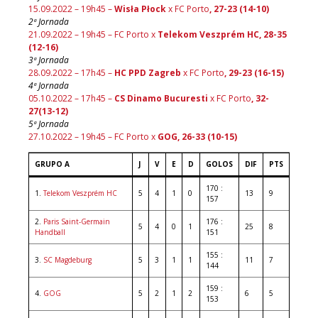
15.09.2022 – 19h45 –
Wisła Płock
x FC Porto
, 27-23 (14-10)
2ª Jornada
21.09.2022 – 19h45 – FC Porto x
Telekom Veszprém HC, 28-35
(12-16)
3ª Jornada
28.09.2022 – 17h45 –
HC PPD Zagreb
x FC Porto
,
29-23 (16-15
)
4ª Jornada
05.10.2022 – 17h45 –
CS Dinamo Bucuresti
x FC Porto
, 32-
27(13-12)
5ª Jornada
27.10.2022 – 19h45 – FC Porto x
GOG, 26-33 (10-15)
GRUPO A
J
V
E
D
GOLOS
DIF
PTS
170 :
1.
Telekom Veszprém HC
5
4
1
0
13
9
157
2.
Paris Saint-Germain
176 :
5
4
0
1
25
8
Handball
151
155 :
3.
SC Magdeburg
5
3
1
1
11
7
144
159 :
4.
GOG
5
2
1
2
6
5
153