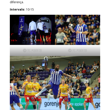
diferença.
Intervalo:
10-15
Ⓒ FC PORTO
Ⓒ FC PORTO