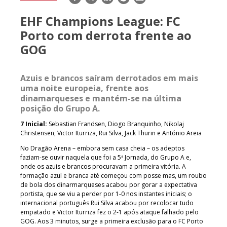
mail
EHF Champions League: FC
Porto com derrota frente ao
GOG
Azuis e brancos saíram derrotados em mais
uma noite europeia, frente aos
dinamarqueses e mantém-se na última
posição do Grupo A.
7 Inicial:
Sebastian Frandsen, Diogo Branquinho, Nikolaj
Christensen, Victor Iturriza, Rui Silva, Jack Thurin e António Areia
No Dragão Arena – embora sem casa cheia – os adeptos
faziam-se ouvir naquela que foi a 5ª Jornada, do Grupo A e,
onde os azuis e brancos procuravam a primeira vitória. A
formação azul e branca até começou com posse mas, um roubo
de bola dos dinarmarqueses acabou por gorar a expectativa
portista, que se viu a perder por 1-0 nos instantes iniciais; o
internacional português Rui Silva acabou por recolocar tudo
empatado e Victor Iturriza fez o 2-1 após ataque falhado pelo
GOG. Aos 3 minutos, surge a primeira exclusão para o FC Porto