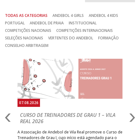
TODAS AS CATEGORIAS
ANDEBOL 4 GIRLS
ANDEBOL 4 KIDS
PORTUGAL
ANDEBOL DE PRAIA
INSTITUCIONAL
COMPETIÇÕES NACIONAIS
COMPETIÇÕES INTERNACIONAIS
SELEÇÕES NACIONAIS
VERTENTES DO ANDEBOL
FORMAÇÃO
CONSELHO ARBITRAGEM
Anterior
Seguin
07.08.2026
07.
CURSO DE TREINADORES DE GRAU 1 – VILA
M
REAL 2026
N
S
A Associação de Andebol de Vila Real promove o Curso de
Treinadores de Grau I, cujo início está agendado para o
Gol