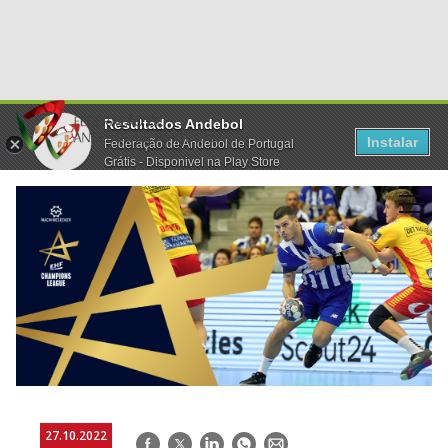
Resultados Andebol
Instalar
Federação de Andebol de Portugal
Grátis - Disponivel na Play Store
27.10.2022
Facebook
Twitter
LinkedIn
WhatsApp
E-