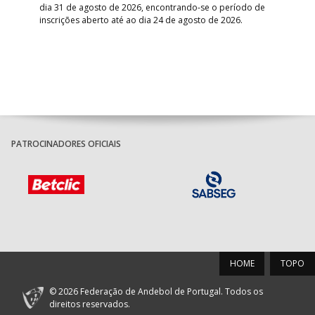
dia 31 de agosto de 2026, encontrando-se o período de
pont
inscrições aberto até ao dia 24 de agosto de 2026.
desv
foco
PATROCINADORES OFICIAIS
HOME
TOPO
© 2026 Federação de Andebol de Portugal. Todos os
direitos reservados.