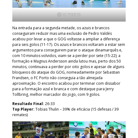
Ⓒ FC PORTO
Na entrada para a segunda metade, os azuis e brancos
conseguiram reduzir mas uma exclusão de Pedro Valdés
acabou por levar a que o GOG voltasse a ampliar a diferença
para seis golos (11-17). Os azuis e brancos voltaram a estar sem
argumentos para conseguirem parar o ataque dinamarquês e,
com 10 minutos volvidos, viam-se a perder por sete (15-22); a
formação e Magnus Andersson ainda lutou mas, perto dos 50
minutos, continuava a perder por oito golos e apesar de alguns
bloqueios do ataque do GOG, nomeadamente por Sebastian
Frandsen, o FC Porto não conseguia a tão almejada
aproximação. O encontro acabou por terminar com dissabor
para a formação azul e branca e com destaque para Jerry
Tollbring, melhor marcador do jogo, com 9 golos.
Resultado Final:
26-33
Top Player:
Tobias Thulin – 39% de eficácia (15 defesas / 39
remates)