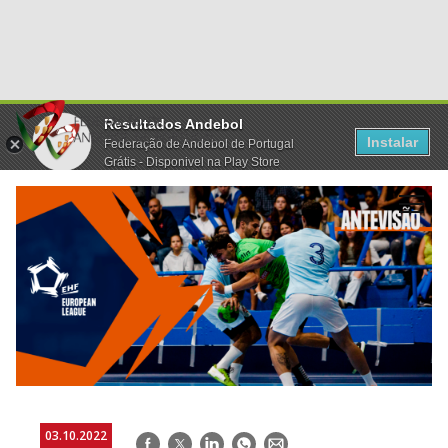
Resultados Andebol
Instalar
Federação de Andebol de Portugal
Grátis - Disponivel na Play Store
03.10.2022
Facebook
Twitter
LinkedIn
WhatsApp
E-