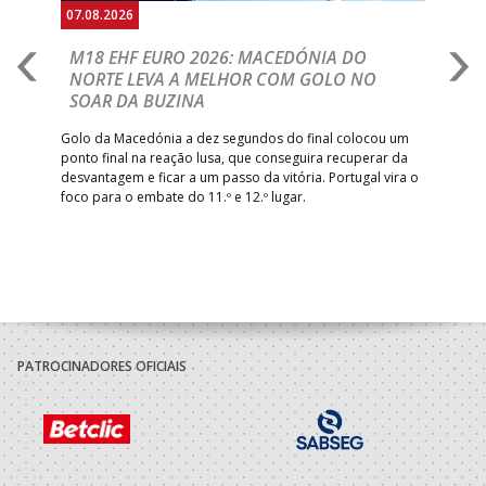
07.08.2026
06.
A
M18 EHF EURO 2026: MACEDÓNIA DO
D
NORTE LEVA A MELHOR COM GOLO NO
Com
SOAR DA BUZINA
épo
o de
arra
 o
Golo da Macedónia a dez segundos do final colocou um
de
ponto final na reação lusa, que conseguira recuperar da
desvantagem e ficar a um passo da vitória. Portugal vira o
foco para o embate do 11.º e 12.º lugar.
PATROCINADORES OFICIAIS