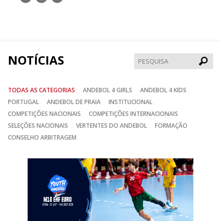
nos
nos
nos
no
no
no
Facebook
Instagram
Twitter
NOTÍCIAS
Pesqui
TODAS AS CATEGORIAS
ANDEBOL 4 GIRLS
ANDEBOL 4 KIDS
PORTUGAL
ANDEBOL DE PRAIA
INSTITUCIONAL
COMPETIÇÕES NACIONAIS
COMPETIÇÕES INTERNACIONAIS
SELEÇÕES NACIONAIS
VERTENTES DO ANDEBOL
FORMAÇÃO
CONSELHO ARBITRAGEM
Anterior
Seguin