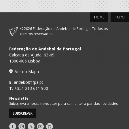
HOME
TOPO
© 2026 Federação de Andebol de Portugal. Todos os
direitos reservados.
Federação de Andebol de Portugal
Calçada da Ajuda, 63-69
1300-006 Lisboa
Ver no Mapa
E.
andebol@fpa.pt
T.
+351 213 611 900
Newsletter
Subscreva a nossa newsletter para se manter a par das novidades
SUBSCREVER
Siga-
Siga-
Siga-
AndebolTV
Loja