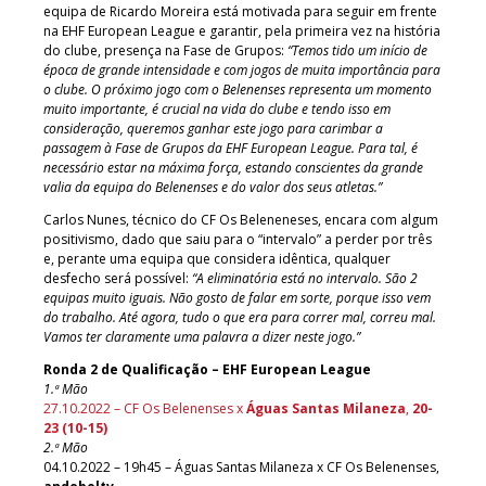
equipa de Ricardo Moreira está motivada para seguir em frente
na EHF European League e garantir, pela primeira vez na história
do clube, presença na Fase de Grupos:
“Temos tido um início de
época de grande intensidade e com jogos de muita importância para
o clube. O próximo jogo com o Belenenses representa um momento
muito importante, é crucial na vida do clube e tendo isso em
consideração, queremos ganhar este jogo para carimbar a
passagem à Fase de Grupos da EHF European League. Para tal, é
necessário estar na máxima força, estando conscientes da grande
valia da equipa do Belenenses e do valor dos seus atletas.”
Carlos Nunes, técnico do CF Os Beleneneses, encara com algum
positivismo, dado que saiu para o “intervalo” a perder por três
e, perante uma equipa que considera idêntica, qualquer
desfecho será possível:
“A eliminatória está no intervalo. São 2
equipas muito iguais. Não gosto de falar em sorte, porque isso vem
do trabalho. Até agora, tudo o que era para correr mal, correu mal.
Vamos ter claramente uma palavra a dizer neste jogo.”
Ronda 2 de Qualificação – EHF European League
1.ª Mão
27.10.2022 – CF Os Belenenses x
Águas Santas Milaneza
,
20-
23 (10-15)
2.ª Mão
04.10.2022 – 19h45 – Águas Santas Milaneza x CF Os Belenenses,