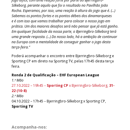
jogo difícil, com uma reação forte por parte do Bjerringbro-
Silkeborg, perante aquilo que foi o resultado no Pavilhão João
Rocha. Esperamos, por isso, uma reação à altura do jogo que é. (…)
Sabemos os pontos fortes e os pontos débeis dos dinamarqueses
e é com isso que vamos trabalhar para colocar o nosso jogo em
prática. Um dos maiores desafios será não pensar que já está ganho.
Em qualquer facilidade da nossa parte, o Bjerringbro-Silkeborg terá
uma grande resposta. (…) Do nosso lado, há a ambição de continuar
na Europa com a mentalidade de conseguir ganhar o jogo desta
terça-feira.”
Poderá acompanhar o encontro entre Bjerringbro-Silkeborg e
Sporting CP em direto na Sporting TV, pelas 17h45 desta terça
feira.
Ronda 2 de Qualificação – EHF European League
1.ª Mão
27.10.2022 – 19h45 –
Sporting CP
x Bjerringbro-Silkeborg,
31-
22 (10-8)
2.ª Mão
04.10.2022 – 17h45 – Bjerringbro-Silkeborg x Sporting CP,
Sporting TV
Acompanha-nos: