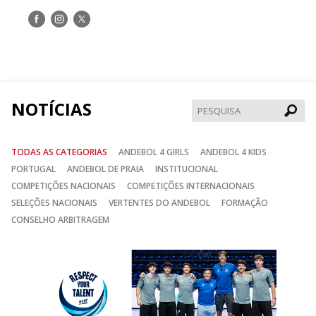
Siga-
Siga-
Siga-
nos
nos
nos
no
no
no
Facebook
Instagram
Twitter
NOTÍCIAS
Pesqui
TODAS AS CATEGORIAS
ANDEBOL 4 GIRLS
ANDEBOL 4 KIDS
PORTUGAL
ANDEBOL DE PRAIA
INSTITUCIONAL
COMPETIÇÕES NACIONAIS
COMPETIÇÕES INTERNACIONAIS
SELEÇÕES NACIONAIS
VERTENTES DO ANDEBOL
FORMAÇÃO
CONSELHO ARBITRAGEM
Anterior
Seguin