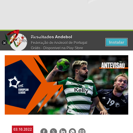
Resultados Andebol
Instalar
Federação de Andebol de Portugal
Grátis - Disponivel na Play Store
03.10.2022
Facebook
Twitter
LinkedIn
WhatsApp
E-