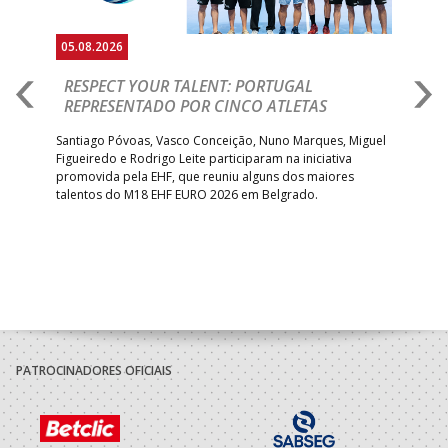
05.08.2026
05.
RESPECT YOUR TALENT: PORTUGAL
M
AR
REPRESENTADO POR CINCO ATLETAS
R
 EHF
Santiago Póvoas, Vasco Conceição, Nuno Marques, Miguel
Sele
o e
Figueiredo e Rodrigo Leite participaram na iniciativa
quin
promovida pela EHF, que reuniu alguns dos maiores
defr
talentos do M18 EHF EURO 2026 em Belgrado.
com
tra
PATROCINADORES OFICIAIS