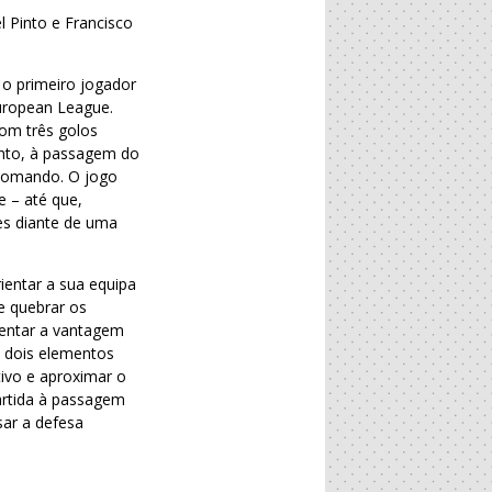
l Pinto e Francisco
 o primeiro jogador
uropean League.
com três golos
tanto, à passagem do
 comando. O jogo
e – até que,
es diante de uma
ientar a sua equipa
e quebrar os
mentar a vantagem
s dois elementos
ivo e aproximar o
partida à passagem
sar a defesa