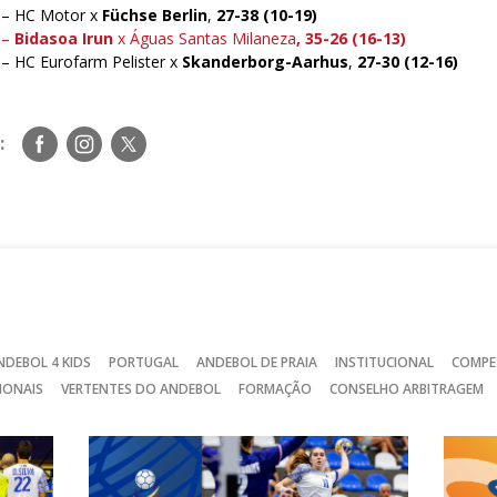
 – HC Motor x
Füchse Berlin
,
27-38 (10-19)
 –
Bidasoa Irun
x Águas Santas Milaneza
, 35-26 (16-13)
 – HC Eurofarm Pelister x
Skanderborg-Aarhus
,
27-30 (12-16)
Siga-
Siga-
Siga-
:
nos
nos
nos
no
no
no
Facebook
Instagram
Twitter
NDEBOL 4 KIDS
PORTUGAL
ANDEBOL DE PRAIA
INSTITUCIONAL
COMPE
IONAIS
VERTENTES DO ANDEBOL
FORMAÇÃO
CONSELHO ARBITRAGEM