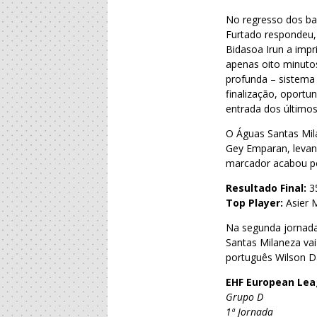
No regresso dos ba
Furtado respondeu, 
Bidasoa Irun a impr
apenas oito minutos
profunda – sistema 
finalização, oport
entrada dos últimos
O Águas Santas Mila
Gey Emparan, levand
marcador acabou po
Resultado Final:
3
Top Player:
Asier M
Na segunda jornada
Santas Milaneza vai
português Wilson D
EHF European Le
Grupo D
1ª Jornada