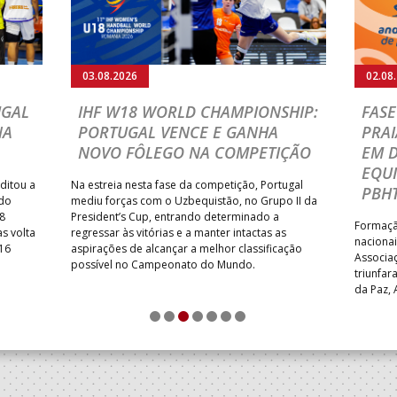
03.08.2026
02.08
UGAL
IHF W18 WORLD CHAMPIONSHIP:
FASE
NA
PORTUGAL VENCE E GANHA
PRAI
NOVO FÔLEGO NA COMPETIÇÃO
EM 
EQU
ditou a
Na estreia nesta fase da competição, Portugal
PBHT
 do
mediu forças com o Uzbequistão, no Grupo II da
8
President’s Cup, entrando determinado a
Formação
s volta
regressar às vitórias e a manter intactas as
nacionai
 16
aspirações de alcançar a melhor classificação
Associa
possível no Campeonato do Mundo.
triunfa
da Paz, 
FC – AP 
1
2
3
4
5
6
7
particip