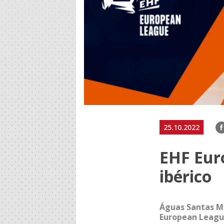
F
25.10.2022
EHF Eur
ibérico
Águas Santas Mi
European Leagu