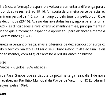
lneários, a formação espanhola voltou a aumentar a diferença para
por duas vezes, até ao 19-16. A história da primeira parte parecia re
imir um parcial de 4-0, só interrompido pelo
time-out
pedido por Rica
 decorridos (23-16). Apesar das investidas lusas, agora perante um
6:0 – as dificuldades a nível ofensivo mantinham-se, principalmente n
unidade que a formação espanhola aproveitou para alcançar a marca d
 dez minutos (30-21).
neza ia tentando reagir, mas a diferença de dez acabou por surgir 
o o técnico maiato a utilizar o seu último
time-out
. Até ao final, a d
r se manter, com Miguel Carvalho a reduzir antes da buzina.
5-26
arcos – 6 golos (86% eficácia)
 da Fase Grupos que se disputa da próxima terça-feira, dia 1 de no
 receber, no Pavilhão Municipal da Póvoa de Varzim, o HC Eurofarm P
avyes, pelas 19h45.
ague