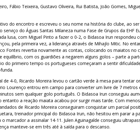
iro, Fábio Teixeira, Gustavo Oliveira, Rui Batista, João Gomes, Migue
 ativo do encontro e escreveu o seu nome na história do clube, ao ser
o serviço do Águas Santas Milaneza numa Fase de Grupos da EHF E
da lusa, com Miguel Pinto a fazer o 0-2, o Bidasoa Irun respondeu 
nçou, pela primeira vez, a liderança através de Mihajlo Mitic. No en
isco Fontes revertia novamente as contas, colocando os maiatos no
 equilíbrio, com os guardiões a negarem alguns golos – parte a part
io do primeiro tempo os portugueses começaram a sentir dificuldad
ofunda.
l de 4-0, Ricardo Moreira levou o cartão verde à mesa para tentar or
ário Lourenço entrou em campo para converter um livre de 7 metros 
minutos sem qualquer golo português. O Bidasoa Irun conseguiu au
 no entanto a reação maiata acabou por surgir mais tarde. Com meno
dados de Ricardo Moreira conseguiram conquistar um parcial posit
uetara, treinador principal do Bidasoa Irun, não hesitou em parar a 
o marcador a assinalar 14-11. Julen Aguinagalde conseguiu ultrapas
rença manteve-se em três até à saída para o descanso.