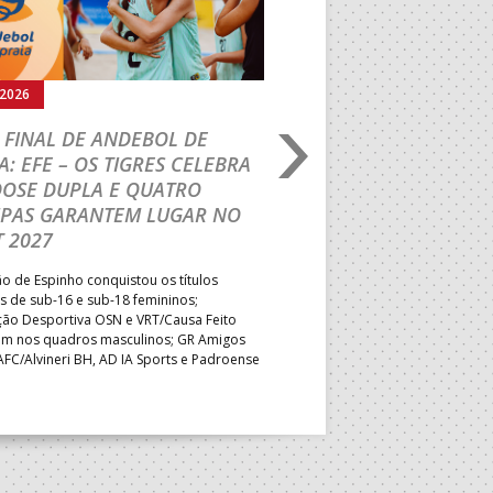
.2026
02.08.2026
 FINAL DE ANDEBOL DE
PORTUGAL BEACH H
A: EFE – OS TIGRES CELEBRA
TOUR: VRT/LEMAR 
DOSE DUPLA E QUATRO
TÍTULO INÉDITO EM
IPAS GARANTEM LUGAR NO
Formação de Leiria superou o
 2027
shoot-out e sagrou-se Campeã
primeira vez; Associação Desp
 de Espinho conquistou os títulos
primeiro desaire mas manteve 
s de sub-16 e sub-18 femininos;
no quadro feminino, num dia q
ção Desportiva OSN e VRT/Causa Feito
descidas e as vagas para o PB
ram nos quadros masculinos; GR Amigos
AFC/Alvineri BH, AD IA Sports e Padroense
asseguraram o direito desportivo de
ar no Portugal Beach Handball Tour 2027.