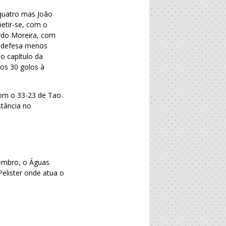
 quatro mas João
petir-se, com o
rdo Moreira, com
a defesa menos
o capítulo da
os 30 golos à
com o 33-23 de Tao
istância no
vembro, o Águas
elister onde atua o