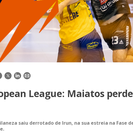
acebook
Twitter
LinkedIn
E-
mail
opean League: Maiatos perd
laneza saiu derrotado de Irun, na sua estreia na Fase d
e.