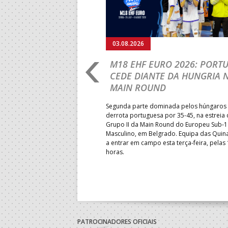
03.08.2026
RLD
M18 EHF EURO 2026: PORT
IP: PORTUGAL
CEDE DIANTE DA HUNGRIA 
É E SEGUE NA LUTA
MAIN ROUND
R CLASSIFICAÇÃO
Segunda parte dominada pelos húngaros 
derrota portuguesa por 35-45, na estreia
Grupo II da Main Round do Europeu Sub-1
enceu a Guiné por 28-23, em
Masculino, em Belgrado. Equipa das Quina
rnada do Grupo II da
a entrar em campo esta terça-feira, pelas
 Mundial de sub-18 Feminino,
horas.
énia. Equipa das Quinas volta
sta quinta-feira.
PATROCINADORES OFICIAIS