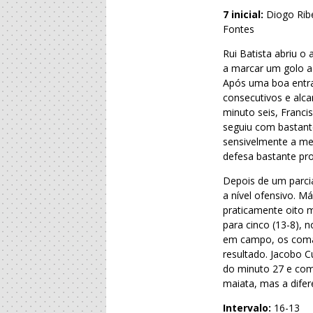
7 inicial:
Diogo Ribe
Fontes
Rui Batista abriu o
a marcar um golo a
Após uma boa entra
consecutivos e alca
minuto seis, Franc
seguiu com bastante
sensivelmente a me
defesa bastante pr
Depois de um parcia
a nível ofensivo. M
praticamente oito 
para cinco (13-8),
em campo, os coman
resultado. Jacobo C
do minuto 27 e com 
maiata, mas a dife
Intervalo:
16-13