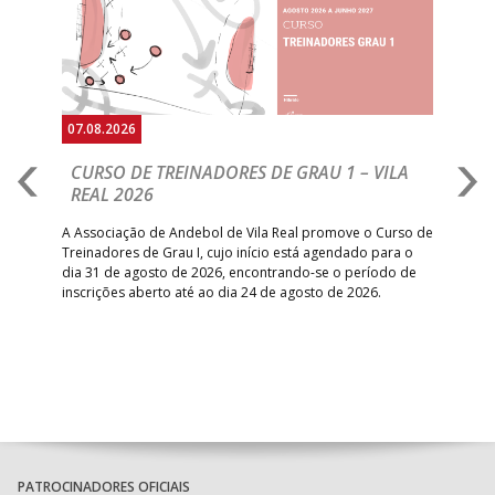
07.08.2026
E TREINADORES DE GRAU 1 – VILA
M18 EHF EURO 202
26
NORTE LEVA A ME
SOAR DA BUZINA
o de Andebol de Vila Real promove o Curso de
de Grau I, cujo início está agendado para o
Golo da Macedónia a dez 
gosto de 2026, encontrando-se o período de
ponto final na reação lusa
berto até ao dia 24 de agosto de 2026.
desvantagem e ficar a um p
foco para o embate do 11.º
PATROCINADORES OFICIAIS