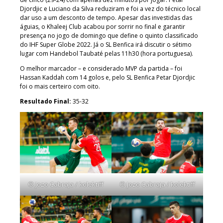
Djordjic e Luciano da Silva reduziram e foi a vez do técnico local
dar uso a um desconto de tempo. Apesar das investidas das
águias, o Khaleej Club acabou por sorrir no final e garantir
presença no jogo de domingo que define o quinto classificado
do IHF Super Globe 2022. Já o SL Benfica irá discutir o sétimo
lugar com Handebol Taubaté pelas 11h30 (hora portuguesa).
O melhor marcador – e considerado MVP da partida – foi
Hassan Kaddah com 14 golos e, pelo SL Benfica Petar Djordjic
foi o mais certeiro com oito.
Resultado Final:
35-32
© Jozo Cabraja / kolektiff
© Jozo Cabraja / kolektiff