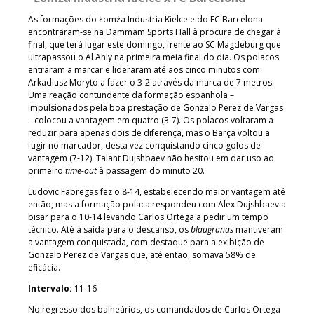
As formações do Łomża Industria Kielce e do FC Barcelona
encontraram-se na Dammam Sports Hall à procura de chegar à
final, que terá lugar este domingo, frente ao SC Magdeburg que
ultrapassou o Al Ahly na primeira meia final do dia. Os polacos
entraram a marcar e lideraram até aos cinco minutos com
Arkadiusz Moryto a fazer o 3-2 através da marca de 7 metros.
Uma reação contundente da formação espanhola –
impulsionados pela boa prestação de Gonzalo Perez de Vargas
– colocou a vantagem em quatro (3-7). Os polacos voltaram a
reduzir para apenas dois de diferença, mas o Barça voltou a
fugir no marcador, desta vez conquistando cinco golos de
vantagem (7-12). Talant Dujshbaev não hesitou em dar uso ao
primeiro
time-out
à passagem do minuto 20.
Ludovic Fabregas fez o 8-14, estabelecendo maior vantagem até
então, mas a formação polaca respondeu com Alex Dujshbaev a
bisar para o 10-14 levando Carlos Ortega a pedir um tempo
técnico. Até à saída para o descanso, os
blaugranas
mantiveram
a vantagem conquistada, com destaque para a exibição de
Gonzalo Perez de Vargas que, até então, somava 58% de
eficácia.
Intervalo:
11-16
No regresso dos balneários, os comandados de Carlos Ortega