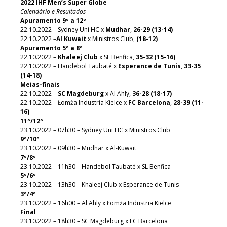
2022 IHF Men’s Super Globe
Calendário e Resultados
Apuramento 9º a 12º
22.10.2022 – Sydney Uni HC x
Mudhar
,
26-29 (13-14)
22.10.2022 –
Al Kuwait
x Ministros Club,
(18-12)
Apuramento 5º a 8º
22.10.2022 –
Khaleej Club
x SL Benfica,
35-32 (15-16)
22.10.2022 – Handebol Taubaté x
Esperance de Tunis
,
33-35
(14-18)
Meias-finais
22.10.2022 –
SC Magdeburg
x Al Ahly,
36-28 (18-17)
22.10.2022 – Łomża Industria Kielce x
FC Barcelona
,
28-39 (11-
16)
11º/12º
23.10.2022 – 07h30 – Sydney Uni HC x Ministros Club
9º/10º
23.10.2022 – 09h30 – Mudhar x Al-Kuwait
7º/8º
23.10.2022 – 11h30 – Handebol Taubaté x SL Benfica
5º/6º
23.10.2022 – 13h30 – Khaleej Club x Esperance de Tunis
3º/4º
23.10.2022 – 16h00 – Al Ahly x Łomża Industria Kielce
Final
23.10.2022 – 18h30 – SC Magdeburg x FC Barcelona