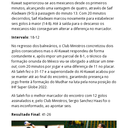
Kuwait superiorizou-se aos mexicanos desde os primeiros
minutos, alcançando uma vantagem de quatro, através de Saif
Aladwani (9-5) à passagem do minuto 13. Com 20 minutos
decorridos, Saif Aladwani marcou novamente para estabelecer
seis golos à maior (14-8). Até à saída para o descanso os
mexicanos não conseguiram alterar a diferença no marcador.
Intervalo:
18-12
No regresso dos balneários, o Club Ministros concretizou dois
golos consecutivos mas o Al-Kuwait respondeu de forma
contundente e, após impor um parcial de 8-1, o técnico da
formação oriunda do México viu-se obrigado a utilizar um
time-
out
, com 20 minutos por jogar e uma diferença de 11 no placar.
Ali Saleh fez o 31-17 e a superioridade do Al-Kuwait acabou por
se manter até ao final do encontro, garantindo presença no
jogo frente à formação do Mudhar na luta pela nona posição do
IHF Super Globe 2022.
Ali Saleh foi o melhor marcador do encontro com 12 golos
assinalados e, pelo Club Ministros, Sergio Sanchez Haas foi o
mais inconformado, ao apontar seis.
Resultado Final:
41-26