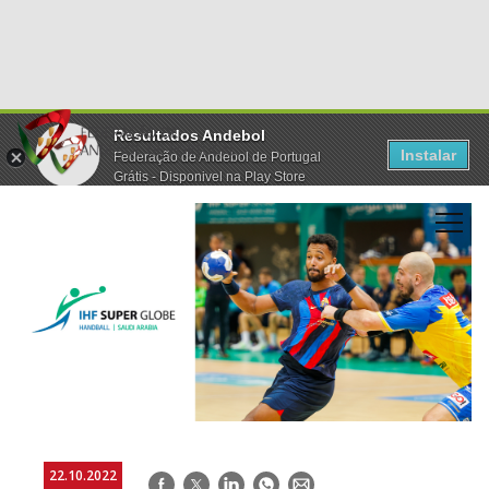
Resultados Andebol
Instalar
Federação de Andebol de Portugal
Grátis - Disponivel na Play Store
22.10.2022
Facebook
Twitter
LinkedIn
WhatsApp
E-