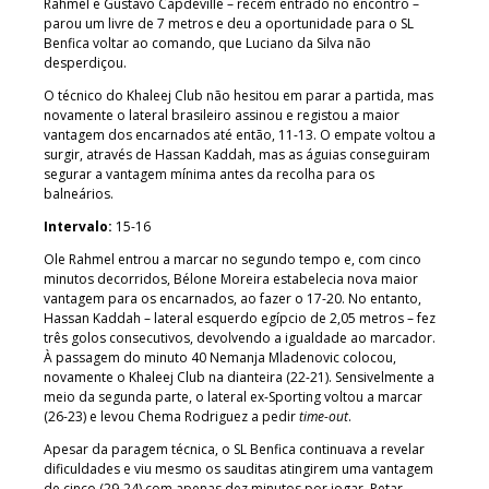
Rahmel e Gustavo Capdeville – recém entrado no encontro –
parou um livre de 7 metros e deu a oportunidade para o SL
Benfica voltar ao comando, que Luciano da Silva não
desperdiçou.
O técnico do Khaleej Club não hesitou em parar a partida, mas
novamente o lateral brasileiro assinou e registou a maior
vantagem dos encarnados até então, 11-13. O empate voltou a
surgir, através de Hassan Kaddah, mas as águias conseguiram
segurar a vantagem mínima antes da recolha para os
balneários.
Intervalo:
15-16
Ole Rahmel entrou a marcar no segundo tempo e, com cinco
minutos decorridos, Bélone Moreira estabelecia nova maior
vantagem para os encarnados, ao fazer o 17-20. No entanto,
Hassan Kaddah – lateral esquerdo egípcio de 2,05 metros – fez
três golos consecutivos, devolvendo a igualdade ao marcador.
À passagem do minuto 40 Nemanja Mladenovic colocou,
novamente o Khaleej Club na dianteira (22-21). Sensivelmente a
meio da segunda parte, o lateral ex-Sporting voltou a marcar
(26-23) e levou Chema Rodriguez a pedir
time-out
.
Apesar da paragem técnica, o SL Benfica continuava a revelar
dificuldades e viu mesmo os sauditas atingirem uma vantagem
de cinco (29-24) com apenas dez minutos por jogar. Petar