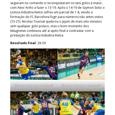
seguiram no comando e reconquistaram os seis golos à maior,
com Aitor Ariño a fazer o 13-19. Após o 14-19 de Szymon Sicko o
Łomża Industria Kielce sofreu um parcial de 1-8, vendo a
formação do FC Barcelona fugir para números não antes vistos
(15-27). Nicolas Tournat quebrou o jejum de mais oito minutos
sem qualquer golo polaco, mas o bom momento dos
blaugranas
continuou até ai apito final a contrastar com a
prestação do Łomża Industria Kielce.
Resultado Final:
28-39
© Jozo Cabraja / kolektiff
© Jozo Cabraja / kolektiff