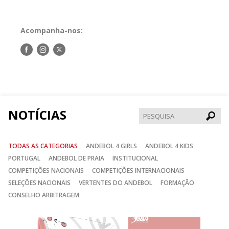
Acompanha-nos:
Siga-
Siga-
Siga-
nos
nos
nos
no
no
no
Facebook
Instagram
Twitter
NOTÍCIAS
Pesqui
TODAS AS CATEGORIAS
ANDEBOL 4 GIRLS
ANDEBOL 4 KIDS
PORTUGAL
ANDEBOL DE PRAIA
INSTITUCIONAL
COMPETIÇÕES NACIONAIS
COMPETIÇÕES INTERNACIONAIS
SELEÇÕES NACIONAIS
VERTENTES DO ANDEBOL
FORMAÇÃO
CONSELHO ARBITRAGEM
Anterior
Seguin