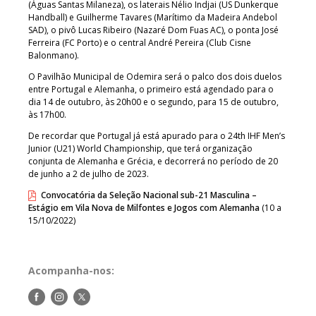
(Águas Santas Milaneza), os laterais Nélio Indjai (US Dunkerque
Handball) e Guilherme Tavares (Marítimo da Madeira Andebol
SAD), o pivô Lucas Ribeiro (Nazaré Dom Fuas AC), o ponta José
Ferreira (FC Porto) e o central André Pereira (Club Cisne
Balonmano).
O Pavilhão Municipal de Odemira será o palco dos dois duelos
entre Portugal e Alemanha, o primeiro está agendado para o
dia 14 de outubro, às 20h00 e o segundo, para 15 de outubro,
às 17h00.
De recordar que Portugal já está apurado para o 24th IHF Men’s
Junior (U21) World Championship, que terá organização
conjunta de Alemanha e Grécia, e decorrerá no período de 20
de junho a 2 de julho de 2023.
Convocatória da Seleção Nacional sub-21 Masculina –
Estágio em Vila Nova de Milfontes e Jogos com Alemanha
(10 a
15/10/2022)
Acompanha-nos:
Siga-
Siga-
Siga-
nos
nos
nos