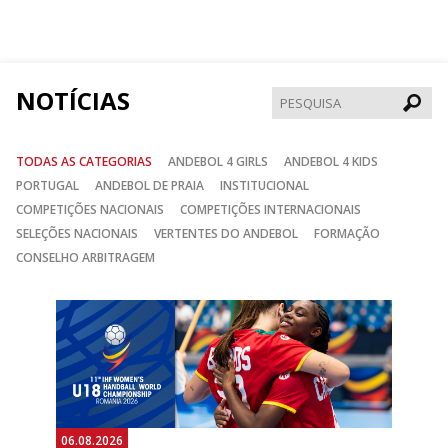
no
no
no
Facebook
Instagram
Twitter
NOTÍCIAS
Pesqui
TODAS AS CATEGORIAS
ANDEBOL 4 GIRLS
ANDEBOL 4 KIDS
PORTUGAL
ANDEBOL DE PRAIA
INSTITUCIONAL
COMPETIÇÕES NACIONAIS
COMPETIÇÕES INTERNACIONAIS
SELEÇÕES NACIONAIS
VERTENTES DO ANDEBOL
FORMAÇÃO
CONSELHO ARBITRAGEM
Anterior
Seguin
06.08.2026
06.