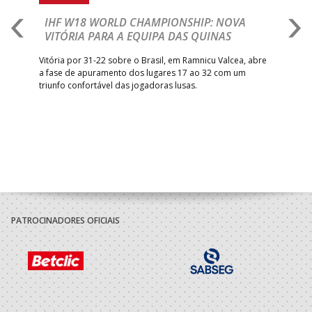
IHF W18 WORLD CHAMPIONSHIP: NOVA
M
VITÓRIA PARA A EQUIPA DAS QUINAS
S
ra a
Vitória por 31-22 sobre o Brasil, em Ramnicu Valcea, abre
Sele
a fase de apuramento dos lugares 17 ao 32 com um
EURO
triunfo confortável das jogadoras lusas.
gar
Mun
PATROCINADORES OFICIAIS