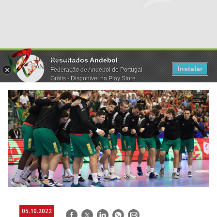
Resultados Andebol
Instalar
Federação de Andebol de Portugal
Grátis - Disponivel na Play Store
05.10.2022
Facebook
Twitter
LinkedIn
WhatsApp
E-