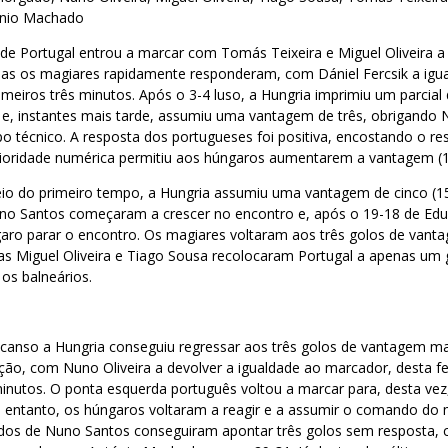
ónio Machado
de Portugal entrou a marcar com Tomás Teixeira e Miguel Oliveira 
s os magiares rapidamente responderam, com Dániel Fercsik a igua
imeiros três minutos. Após o 3-4 luso, a Hungria imprimiu um parcial
a e, instantes mais tarde, assumiu uma vantagem de três, obrigando 
o técnico. A resposta dos portugueses foi positiva, encostando o re
rioridade numérica permitiu aos húngaros aumentarem a vantagem (1
io do primeiro tempo, a Hungria assumiu uma vantagem de cinco (1
 Santos começaram a crescer no encontro e, após o 19-18 de Edua
garo parar o encontro. Os magiares voltaram aos três golos de van
as Miguel Oliveira e Tiago Sousa recolocaram Portugal a apenas um
 os balneários.
canso a Hungria conseguiu regressar aos três golos de vantagem m
ão, com Nuno Oliveira a devolver a igualdade ao marcador, desta fei
nutos. O ponta esquerda português voltou a marcar para, desta vez,
no entanto, os húngaros voltaram a reagir e a assumir o comando do
dos de Nuno Santos conseguiram apontar três golos sem resposta