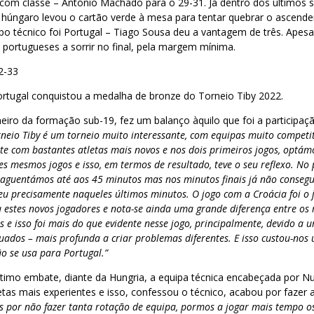
 – com classe – António Machado para o 29-31. Já dentro dos últimos 
o húngaro levou o cartão verde à mesa para tentar quebrar o ascen
o técnico foi Portugal – Tiago Sousa deu a vantagem de três. Apesa
portugueses a sorrir no final, pela margem mínima.
2-33
ortugal conquistou a medalha de bronze do Torneio Tiby 2022.
iro da formação sub-19, fez um balanço àquilo que foi a participaçã
rneio Tiby é um torneio muito interessante, com equipas muito competi
te com bastantes atletas mais novos e nos dois primeiros jogos, optám
s mesmos jogos e isso, em termos de resultado, teve o seu reflexo. No 
 aguentámos até aos 45 minutos mas nos minutos finais já não consegu
eu precisamente naqueles últimos minutos. O jogo com a Croácia foi o
estes novos jogadores e nota-se ainda uma grande diferença entre os 
 e isso foi mais do que evidente nesse jogo, principalmente, devido a 
tuados – mais profunda a criar problemas diferentes. E isso custou-no
o se usa para Portugal.”
ltimo embate, diante da Hungria, a equipa técnica encabeçada por 
etas mais experientes e isso, confessou o técnico, acabou por fazer 
s por não fazer tanta rotação de equipa, pormos a jogar mais tempo os