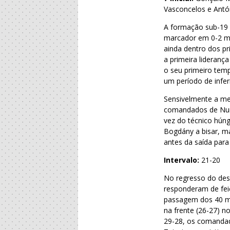
Vasconcelos e Ant
A formação sub-19 
marcador em 0-2 ma
ainda dentro dos pr
a primeira lideranç
o seu primeiro temp
um período de infe
Sensivelmente a me
comandados de Nuno
vez do técnico hún
Bogdány a bisar, m
antes da saída para
Intervalo:
21-20
No regresso do des
responderam de feiç
passagem dos 40 mi
na frente (26-27) 
29-28, os comanda