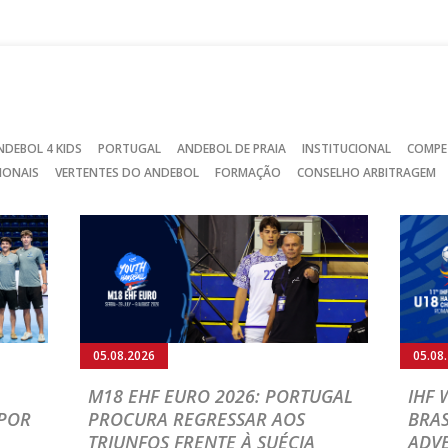
Facebook
Instagram
Twitter
NDEBOL 4 KIDS
PORTUGAL
ANDEBOL DE PRAIA
INSTITUCIONAL
COMPE
IONAIS
VERTENTES DO ANDEBOL
FORMAÇÃO
CONSELHO ARBITRAGEM
05.08.2026
05.08
M18 EHF EURO 2026: PORTUGAL
IHF
POR
PROCURA REGRESSAR AOS
BRAS
TRIUNFOS FRENTE À SUÉCIA
ADVE