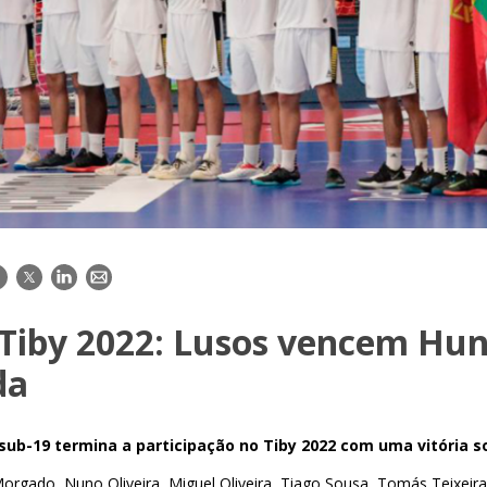
acebook
Twitter
LinkedIn
E-
mail
 Tiby 2022: Lusos vencem Hun
da
sub-19 termina a participação no Tiby 2022 com uma vitória s
orgado, Nuno Oliveira, Miguel Oliveira, Tiago Sousa, Tomás Teixeira