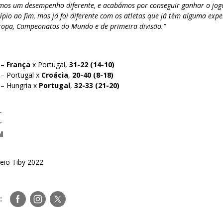
emos um desempenho diferente, e acabámos por conseguir ganhar o jogo.
ípio ao fim, mas já foi diferente com os atletas que já têm alguma exper
opa, Campeonatos do Mundo e de primeira divisão.”
 –
França
x Portugal,
31-22 (14-10)
 – Portugal x
Croácia
,
20-40 (8-18)
 – Hungria x
Portugal
,
32-33 (21-20)
r
r
l
eio Tiby 2022
Siga-
Siga-
Siga-
:
nos
nos
nos
no
no
no