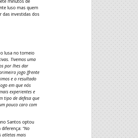
sete minutos de
dente luso mas quem
r das investidas dos
o lusa no torneio
tivas. Tivemos uma
os por lhes dar
primeiro jogo [frente
imos e o resultado
 jogo em que nós
mais experientes e
um tipo de defesa que
s um pouco caro com
Nuno Santos optou
a diferença:
“No
 atletas mais