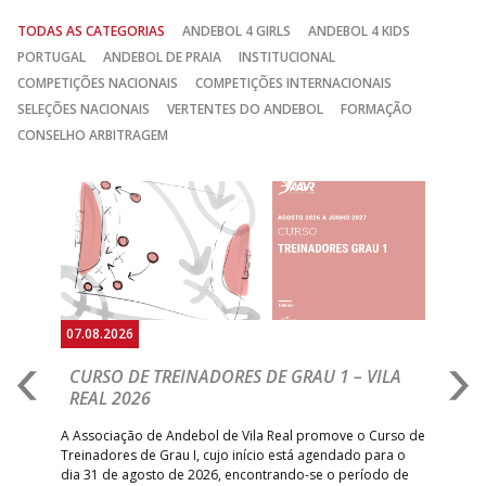
TODAS AS CATEGORIAS
ANDEBOL 4 GIRLS
ANDEBOL 4 KIDS
PORTUGAL
ANDEBOL DE PRAIA
INSTITUCIONAL
COMPETIÇÕES NACIONAIS
COMPETIÇÕES INTERNACIONAIS
SELEÇÕES NACIONAIS
VERTENTES DO ANDEBOL
FORMAÇÃO
CONSELHO ARBITRAGEM
Anterior
Seguin
07.08.2026
07.
CURSO DE TREINADORES DE GRAU 1 – VILA
M
REAL 2026
N
S
A Associação de Andebol de Vila Real promove o Curso de
Treinadores de Grau I, cujo início está agendado para o
Gol
dia 31 de agosto de 2026, encontrando-se o período de
pont