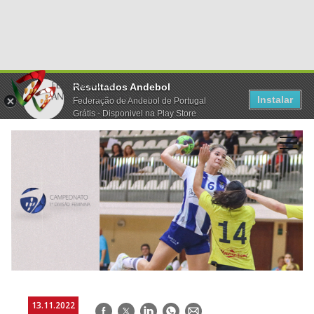
Resultados Andebol
Instalar
Federação de Andebol de Portugal
Grátis - Disponivel na Play Store
13.11.2022
Facebook
Twitter
LinkedIn
WhatsApp
E-