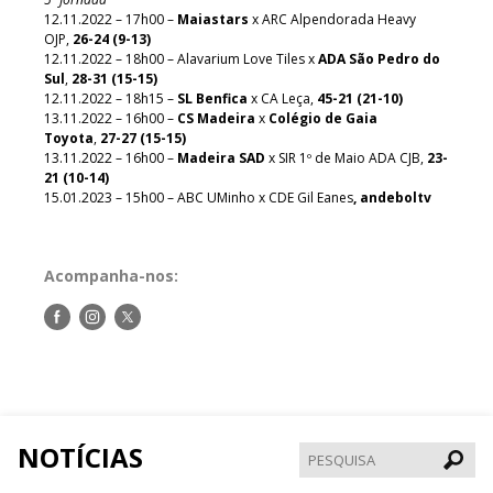
12.11.2022 – 17h00 –
Maiastars
x ARC Alpendorada Heavy
OJP,
26-24 (9-13)
12.11.2022 – 18h00 – Alavarium Love Tiles x
ADA São Pedro do
Sul
,
28-31 (15-15)
12.11.2022
– 18h15
–
SL Benfica
x CA Leça,
45-21 (21-10)
13.11.2022 – 16h00 –
CS Madeira
x
Colégio de Gaia
Toyota
,
27-27 (15-15)
13.11.2022 – 16h00 –
Madeira SAD
x SIR 1º de Maio ADA CJB,
23-
21 (10-14)
15.01.2023 – 15h00 – ABC UMinho x CDE Gil Eanes
, andeboltv
Acompanha-nos:
Siga-
Siga-
Siga-
nos
nos
nos
no
no
no
Facebook
Instagram
Twitter
NOTÍCIAS
Pesqui