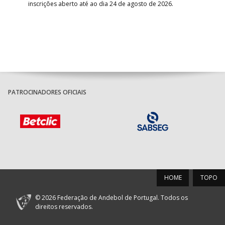
inscrições aberto até ao dia 24 de agosto de 2026.
desv
foco
PATROCINADORES OFICIAIS
HOME
TOPO
© 2026 Federação de Andebol de Portugal. Todos os
direitos reservados.