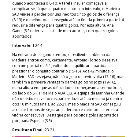
quando aconteceu o 6-10. A tarefa insular começava a
complicar-se, já que a quatro minutos do intervalo, o Madeira
SAD viu-se a perder por uns inéditos cinco golos de diferença
(8-13) e o melhor que conseguiu até ao fim da primeira parte foi
reduzir a diferença para quatro golos. Por esta altura, Ana
Gante (SIR) liderava a lista de marcadoras, com quatro golos
apontados.
Intervalo:
10-14
Na entrada do segundo tempo, o resiliente emblema da
Madeira entrou como, certamente, António Florido desejava:
com um parcial de 5-1, voltando a equilibrar a partida e a
pressionar o conjunto contrário (15-15). Aos 42 minutos, o
Madeira SAD festejava, não só o golo da reviravolta (17-16), mas
também a primeira vantagem de três golos no jogo (19-16),
numa altura em que as dificuldades começavam a ser notórias,
do lado do SIR 1º de Maio ADA CJB. A equipa da Marinha Grande
não desistiu e teve forças para reduzir até ao mínimo já dentro
dos 10 minutos finais, ao 22-21, mas o Madeira SAD conseguiu
arranjar formas de segurar a liderança e carimbou a terceira
vitória consecutiva. Destaque para os oitos golos apontados
por Joana Espinha (SIR).
Resultado Final:
23-21