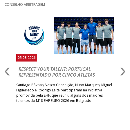
CONSELHO ARBITRAGEM
Anterior
Seguin
05.08.2026
05.
RESPECT YOUR TALENT: PORTUGAL
M
AR
REPRESENTADO POR CINCO ATLETAS
R
 EHF
Santiago Póvoas, Vasco Conceição, Nuno Marques, Miguel
Sele
o e
Figueiredo e Rodrigo Leite participaram na iniciativa
quin
promovida pela EHF, que reuniu alguns dos maiores
defr
talentos do M18 EHF EURO 2026 em Belgrado.
com
tra