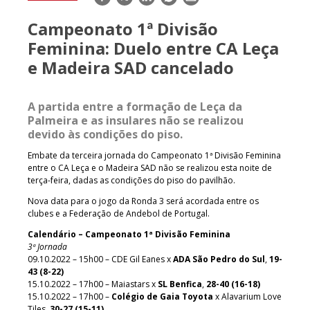
mail
Campeonato 1ª Divisão
Feminina: Duelo entre CA Leça
e Madeira SAD cancelado
A partida entre a formação de Leça da
Palmeira e as insulares não se realizou
devido às condições do piso.
Embate da terceira jornada do Campeonato 1ª Divisão Feminina
entre o CA Leça e o Madeira SAD não se realizou esta noite de
terça-feira, dadas as condições do piso do pavilhão.
Nova data para o jogo da Ronda 3 será acordada entre os
clubes e a Federação de Andebol de Portugal.
Calendário – Campeonato 1ª Divisão Feminina
3ª Jornada
09.10.2022 – 15h00 – CDE Gil Eanes x
ADA São Pedro do Sul
,
19-
43 (8-22)
15.10.2022 – 17h00 – Maiastars x
SL Benfica
,
28-40 (16-18)
15.10.2022 – 17h00 –
Colégio de Gaia Toyota
x Alavarium Love
Tiles,
30-27 (15-11)