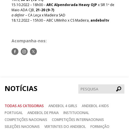
15.10.2022 – 18h00 –
ARC Alpendorada Heavy OJP
x SIR 1º de
Maio ADA CJB,
21-20 (9-7)
a definir
– CA Leça x Madeira SAD
18.12.2022 – 15h30 – ABC UMinho x CS Madeira,
andeboltv
Acompanha-nos:
Siga-
Siga-
Siga-
nos
nos
nos
no
no
no
Facebook
Instagram
Twitter
NOTÍCIAS
Pesqui
TODAS AS CATEGORIAS
ANDEBOL 4 GIRLS
ANDEBOL 4 KIDS
PORTUGAL
ANDEBOL DE PRAIA
INSTITUCIONAL
COMPETIÇÕES NACIONAIS
COMPETIÇÕES INTERNACIONAIS
SELEÇÕES NACIONAIS
VERTENTES DO ANDEBOL
FORMAÇÃO