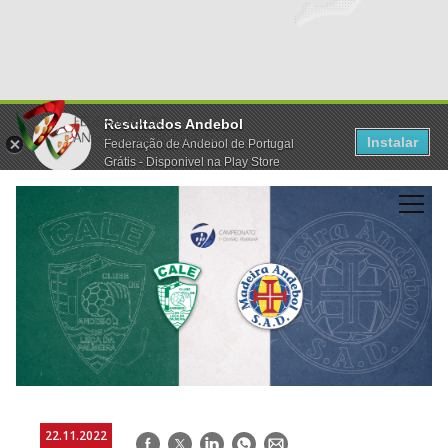
Resultados Andebol
Instalar
Federação de Andebol de Portugal
Grátis - Disponivel na Play Store
22.11.2022
Facebook
Twitter
LinkedIn
WhatsApp
E-