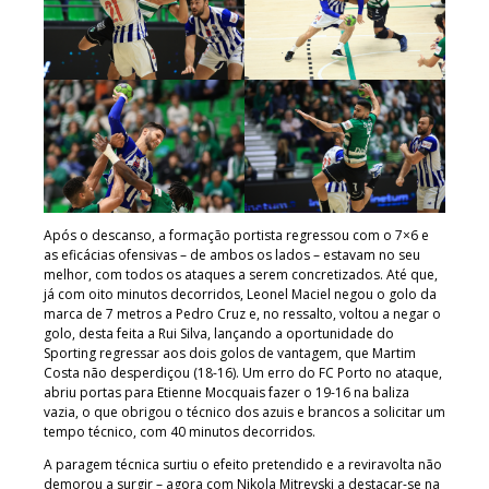
Após o descanso, a formação portista regressou com o 7×6 e
as eficácias ofensivas – de ambos os lados – estavam no seu
melhor, com todos os ataques a serem concretizados. Até que,
já com oito minutos decorridos, Leonel Maciel negou o golo da
marca de 7 metros a Pedro Cruz e, no ressalto, voltou a negar o
golo, desta feita a Rui Silva, lançando a oportunidade do
Sporting regressar aos dois golos de vantagem, que Martim
Costa não desperdiçou (18-16). Um erro do FC Porto no ataque,
abriu portas para Etienne Mocquais fazer o 19-16 na baliza
vazia, o que obrigou o técnico dos azuis e brancos a solicitar um
tempo técnico, com 40 minutos decorridos.
A paragem técnica surtiu o efeito pretendido e a reviravolta não
demorou a surgir – agora com Nikola Mitrevski a destacar-se na