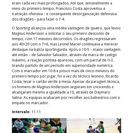
eram cada vez mais prolongados. Até que, sensivelmente a
meio do primeiro tempo, Francisco Costa aproveitou a
transição ofensiva – e consequente desorganização defensiva
dos dragões – para fazer o 7-4.
O Sporting alcançou uma inédita vantagem de quatro, que levou
Magnus Andersson a solicitar o seu primeiro desconto de
tempo, com 17 minutos decorridos. Os dragões regressaram
aos 40×20 com o 7×6, mas Leonel Maciel continuava a merecer
destaque na baliza sportinguista. Após o 10-5 – maior vantagem
até então – de Salvador Salvador, através da marca de castigo
máximo, a reação portista apareceu, com um parcial de 0-3,
tirando partido de um período em superioridade numérica.
Com o marcador em 10-8 e pouco mais de cinco minutos do
primeiro tempo por jogar, foi a vez do técnico leonino, Ricardo
Costa, levar o cartão verde à mesa. Apesar da paragem técnica,
os homens de Magnus Andersson seguiram em crescendo e
alcançaram mesmo a igualdade a 10, através de Daymaro
Salina. As equipas acabaram por recolher aos balneários com o
empate no marcador.
Intervalo:
11-11