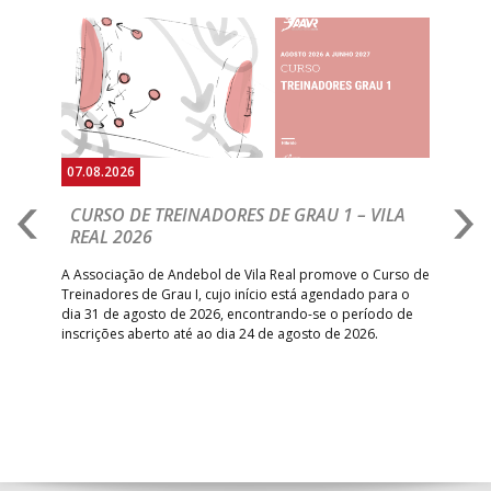
Anterior
Seguin
07.08.2026
07.
CURSO DE TREINADORES DE GRAU 1 – VILA
M
REAL 2026
N
S
A Associação de Andebol de Vila Real promove o Curso de
Treinadores de Grau I, cujo início está agendado para o
Gol
dia 31 de agosto de 2026, encontrando-se o período de
pont
inscrições aberto até ao dia 24 de agosto de 2026.
desv
foco