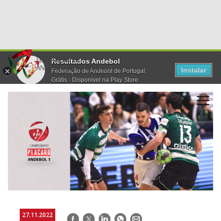
Resultados Andebol
Instalar
Federação de Andebol de Portugal
Grátis - Disponivel na Play Store
27.11.2022
Facebook
Twitter
LinkedIn
WhatsApp
E-