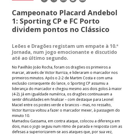
mail
Campeonato Placard Andebol
1: Sporting CP e FC Porto
dividem pontos no Clássico
Leões e Dragões registam um empate à 10.ª
Jornada, num jogo emocionante e discutido
até ao último segundo.
No Pavilhão João Rocha, foram os dragões os primeiros a
marcar, através de Victor Iturriza, e lideraram o marcador nos
primeiros minutos. Após o 2-2 de Martim Costa e com uma
exclusão consequente do lance, o Sporting CP assumiu a
liderança do marcador e chegou mesmo aos dois golos à maior
(4-2). Já em igualdade numérica, os dragões continuavam a
sentir dificuldades em finalizar – com destaque para Leonel
Maciel entre os postes verde e brancos – mas, no ressalto,
Victor Iturriza voltou a fazer o marcador mexer, à passagem do
minuto 10.
Mamadou Gassama, em contra ataque, colocou a diferença em
dois, mas o jogo seguiu num ritmo de parada e resposta com as
defesas a superiorizarem-se aos ataques que, por sua vez,