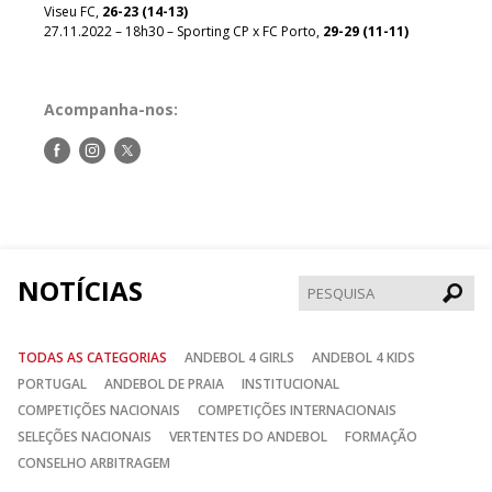
Viseu FC,
26-23 (14-13)
27.11.2022 – 18h30 – Sporting CP x FC Porto,
29-29 (11-11)
Acompanha-nos:
Siga-
Siga-
Siga-
nos
nos
nos
no
no
no
Facebook
Instagram
Twitter
NOTÍCIAS
Pesqui
TODAS AS CATEGORIAS
ANDEBOL 4 GIRLS
ANDEBOL 4 KIDS
PORTUGAL
ANDEBOL DE PRAIA
INSTITUCIONAL
COMPETIÇÕES NACIONAIS
COMPETIÇÕES INTERNACIONAIS
SELEÇÕES NACIONAIS
VERTENTES DO ANDEBOL
FORMAÇÃO
CONSELHO ARBITRAGEM