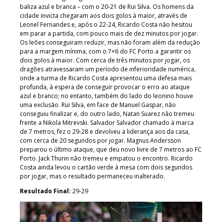
baliza azul e branca – com o 20-21 de Rui Silva. Os homens da
cidade invicta chegaram aos dois golos à maior, através de
Leonel Fernandes e, após o 22-24, Ricardo Costa não hesitou
em parar a partida, com pouco mais de dez minutos por jogar.
Os leões conseguiram reduzir, mas não foram além da redução
para a margem mínima, com o 7×6 do FC Porto a garantir os
dois golos à maior. Com cerca de três minutos por jogar, os
dragões atravessaram um período de inferioridade numérica,
onde a turma de Ricardo Costa apresentou uma defesa mais
profunda, à espera de conseguir provocar o erro ao ataque
azul e branco; no entanto, também do lado do leonino houve
uma exclusão. Rui Silva, em face de Manuel Gaspar, não
conseguiu finalizar e, do outro lado, Natan Suarez não tremeu
frente a Nikola Mitrevski. Salvador Salvador chamado à marca
de 7 metros, fez o 29-28 e devolveu a liderança aos da casa,
com cerca de 20 segundos por jogar. Magnus Andersson
preparou o último ataque, que deu novo livre de 7 metros ao FC
Porto. Jack Thurin não tremeu e empatou o encontro. Ricardo
Costa ainda levou o cartão verde à mesa com dois segundos
por jogar, mas o resultado permaneceu inalterado.
Resultado Final:
29-29