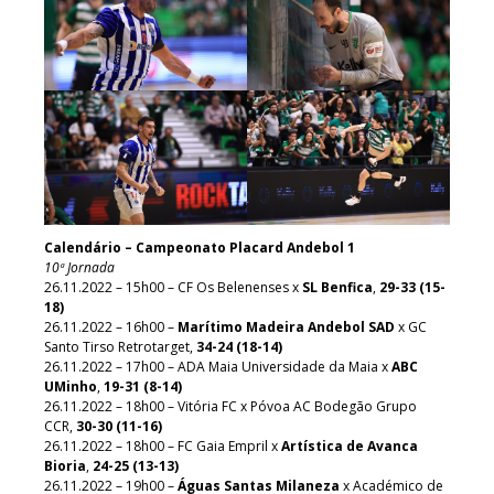
Calendário – Campeonato Placard Andebol 1
10ª Jornada
26.11.2022 – 15h00 – CF Os Belenenses x
SL Benfica
,
29-33 (15-
18)
26.11.2022 – 16h00 –
Marítimo Madeira Andebol SAD
x GC
Santo Tirso Retrotarget,
34-24 (18-14)
26.11.2022 – 17h00 – ADA Maia Universidade da Maia x
ABC
UMinho
,
19-31 (8-14)
26.11.2022 – 18h00 – Vitória FC x Póvoa AC Bodegão Grupo
CCR,
30-30 (11-16)
26.11.2022 – 18h00 – FC Gaia Empril x
Artística de Avanca
Bioria
,
24-25 (13-13)
26.11.2022 – 19h00 –
Águas Santas Milaneza
x Académico de