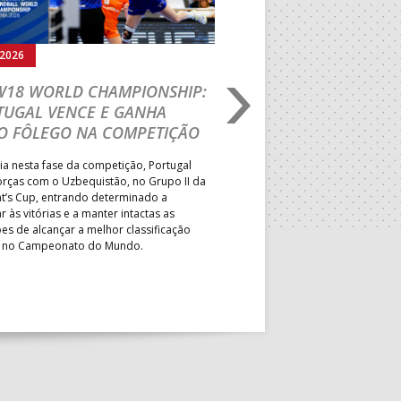
.2026
02.08.2026
 W18 WORLD CHAMPIONSHIP:
FASE FINAL DE AND
TUGAL VENCE E GANHA
PRAIA: EFE – OS TI
O FÔLEGO NA COMPETIÇÃO
EM DOSE DUPLA E 
EQUIPAS GARANTEM
ia nesta fase da competição, Portugal
PBHT 2027
orças com o Uzbequistão, no Grupo II da
nt’s Cup, entrando determinado a
Formação de Espinho conquisto
r às vitórias e a manter intactas as
nacionais de sub-16 e sub-18 f
es de alcançar a melhor classificação
Associação Desportiva OSN e 
l no Campeonato do Mundo.
triunfaram nos quadros mascu
da Paz, AFC/Alvineri BH, AD IA
FC – AP asseguraram o direito
participar no Portugal Beach 