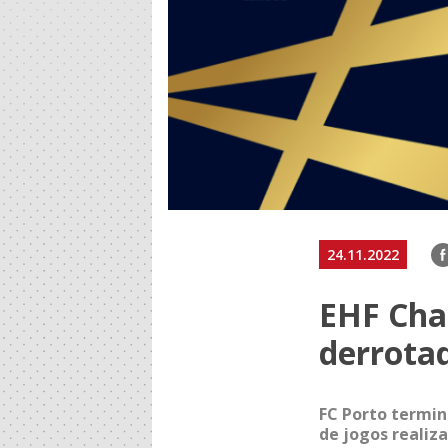
F
24.11.2022
EHF Cha
derrota
FC Porto termin
de jogos realiz