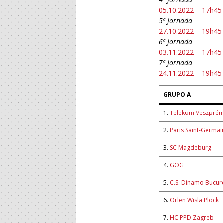
05.10.2022 – 17h45
5ª Jornada
27.10.2022 – 19h45
6ª Jornada
03.11.2022 – 17h45
7ª Jornada
24.11.2022 – 19h45
GRUPO A
1.
Telekom Veszpré
2.
Paris Saint-Germai
3.
SC Magdeburg
4.
GOG
5.
C.S. Dinamo Bucure
6.
Orlen Wisla Plock
7.
HC PPD Zagreb