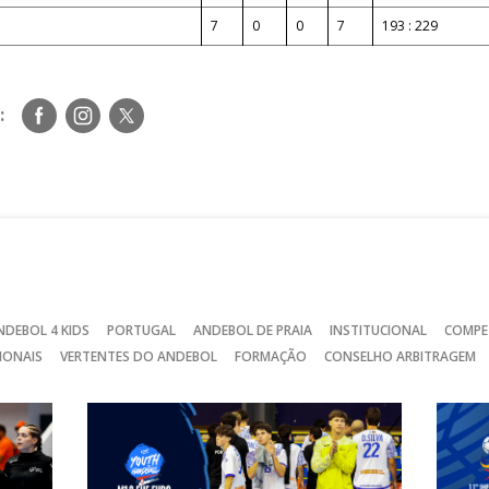
7
0
0
7
193 : 229
Siga-
Siga-
Siga-
:
nos
nos
nos
no
no
no
Facebook
Instagram
Twitter
NDEBOL 4 KIDS
PORTUGAL
ANDEBOL DE PRAIA
INSTITUCIONAL
COMPE
IONAIS
VERTENTES DO ANDEBOL
FORMAÇÃO
CONSELHO ARBITRAGEM