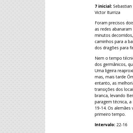
7 inicial:
Sebastian 
Victor Iturriza
Foram precisos doi
as redes abanaram p
minutos decorridos,
caminhos para a ba
dos dragões para fi
Nem o tempo técnic
dos germânicos, qu
Uma ligeira reaprox
mas, mais tarde Óm
entanto, as melhor
transições dos loca
branca, levando Ben
paragem técnica, a 
19-14. Os alemães 
primeiro tempo.
Intervalo:
22-16