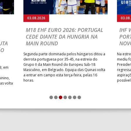
03.08.2026
03.08
M18 EHF EURO 2026: PORTUGAL
IHF
CEDE DIANTE DA HUNGRIA NA
POR
UTA
MAIN ROUND
NOV
ÃO
Segunda parte dominada pelos húngaros ditou a
Na estre
derrota portuguesa por 35-45, na estreia do
mediu f
Grupo II da Main Round do Europeu Sub-18
Preside
3, em
Masculino, em Belgrado. Equipa das Quinas volta
regressa
a entrar em campo esta terça-feira, pelas 16
aspiraçõ
inino,
horas.
possíve
as volta
1
2
3
4
5
6
7