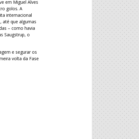
eve em Miguel Alves
ro golos. A
ta internacional
a, até que algumas
idas – como havia
us Saugstrup, o
tagem e segurar os
meira volta da Fase