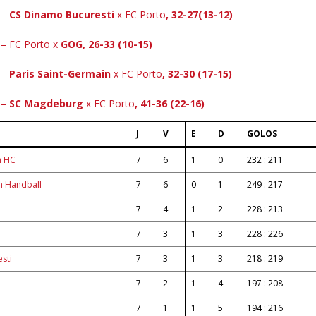
 –
CS Dinamo Bucuresti
x FC Porto
, 32-27(13-12)
 – FC Porto x
GOG, 26-33 (10-15)
 –
Paris Saint-Germain
x FC Porto
, 32-30 (17-15)
 –
SC Magdeburg
x FC Porto
, 41-36 (22-16)
J
V
E
D
GOLOS
m HC
7
6
1
0
232 : 211
n Handball
7
6
0
1
249 : 217
7
4
1
2
228 : 213
7
3
1
3
228 : 226
sti
7
3
1
3
218 : 219
7
2
1
4
197 : 208
7
1
1
5
194 : 216