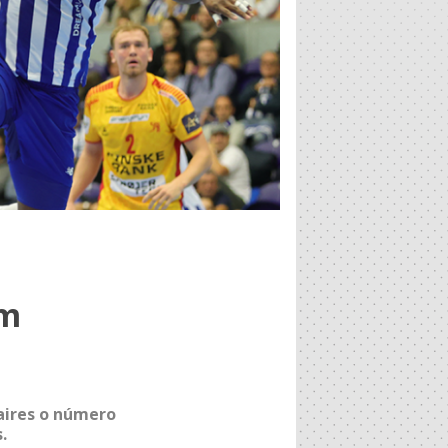
em
aires o número
.