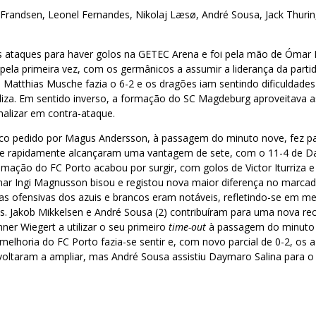
Frandsen, Leonel Fernandes, Nikolaj Læsø, André Sousa, Jack Thurin,
s ataques para haver golos na GETEC Arena e foi pela mão de Ómar
ela primeira vez, com os germânicos a assumir a liderança da parti
 Matthias Musche fazia o 6-2 e os dragões iam sentindo dificuldade
liza. Em sentido inverso, a formação do SC Magdeburg aproveitava as
nalizar em contra-ataque.
o pedido por Magus Andersson, à passagem do minuto nove, fez par
e rapidamente alcançaram uma vantagem de sete, com o 11-4 de Dan
imação do FC Porto acabou por surgir, com golos de Victor Iturriza 
ar Ingi Magnusson bisou e registou nova maior diferença no marcad
ias ofensivas dos azuis e brancos eram notáveis, refletindo-se em 
is. Jakob Mikkelsen e André Sousa (2) contribuíram para uma nova re
ner Wiegert a utilizar o seu primeiro
time-out
à passagem do minuto 
melhoria do FC Porto fazia-se sentir e, com novo parcial de 0-2, os
voltaram a ampliar, mas André Sousa assistiu Daymaro Salina para o