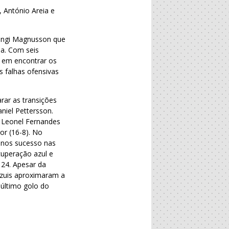
 António Areia e
 Ingi Magnusson que
da. Com seis
s em encontrar os
 falhas ofensivas
ar as transições
iel Pettersson.
e Leonel Fernandes
or (16-8). No
menos sucesso nas
cuperação azul e
24. Apesar da
 azuis aproximaram a
 último golo do