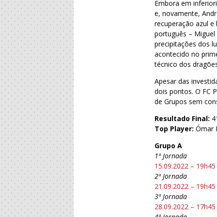
Embora em inferior
e, novamente, Andr
recuperação azul e 
português – Miguel 
precipitações dos l
acontecido no prim
técnico dos dragões
Apesar das investi
dois pontos. O FC P
de Grupos sem cons
Resultado Final:
4
Top Player:
Ómar I
Grupo A
1ª Jornada
15.09.2022 – 19h45
2ª Jornada
21.09.2022 – 19h45
3ª Jornada
28.09.2022 – 17h45
4ª Jornada