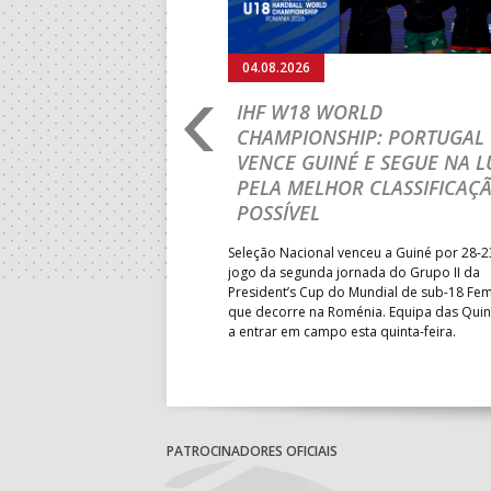
04.08.2026
RO 2026: PORTUGAL
IHF W18 WORLD
N ROUND COM UMA
CHAMPIONSHIP: PORTUGAL
VENCE GUINÉ E SEGUE NA L
PELA MELHOR CLASSIFICAÇ
sta terça-feira a participação
POSSÍVEL
M18 EHF EURO 2026 com uma
ândia, por 41-29.
Seleção Nacional venceu a Guiné por 28-2
jogo da segunda jornada do Grupo II da
President’s Cup do Mundial de sub-18 Fem
que decorre na Roménia. Equipa das Quin
a entrar em campo esta quinta-feira.
PATROCINADORES OFICIAIS