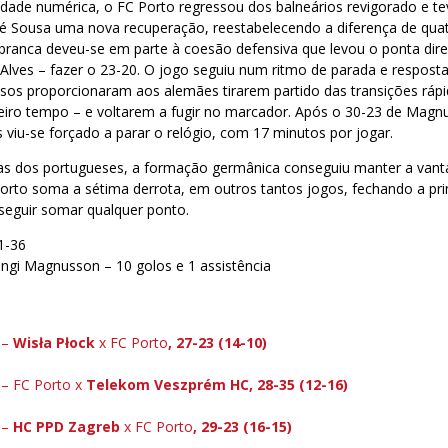
idade numérica, o FC Porto regressou dos balneários revigorado e t
é Sousa uma nova recuperação, reestabelecendo a diferença de quat
branca deveu-se em parte à coesão defensiva que levou o ponta direi
Alves – fazer o 23-20. O jogo seguiu num ritmo de parada e respost
usos proporcionaram aos alemães tirarem partido das transições ráp
eiro tempo – e voltarem a fugir no marcador. Após o 30-23 de Magn
 viu-se forçado a parar o relógio, com 17 minutos por jogar.
das dos portugueses, a formação germânica conseguiu manter a van
orto soma a sétima derrota, em outros tantos jogos, fechando a pri
eguir somar qualquer ponto.
1-36
ngi Magnusson – 10 golos e 1 assistência
 –
Wisła Płock
x FC Porto
, 27-23 (14-10)
 – FC Porto x
Telekom Veszprém HC, 28-35 (12-16)
 –
HC PPD Zagreb
x FC Porto
,
29-23 (16-15
)