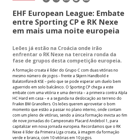
mail
EHF European League: Embate
entre Sporting CP e RK Nexe
em mais uma noite europeia
Leões já estão na Croácia onde irão
enfrentar o RK Nexe na terceira ronda da
fase de grupos desta competição europeia.
A formação croata é líder do Grupo C com duas vitórias no
mesmo número de jogos – frente a Skjern Handbold e
Balatonfüredi KSE – pelo que se pode esperar um duelo bem
aguerrido em solo balcânico. O Sporting CP chega a este
embate com uma vitória e uma derrota – a primeira contra Alpla
HC Hard em casa – e a segunda na deslocação ao terreno do
Fraikin BM Granollers. Os leões querem aproveitar o bom
momento que estão a passar no plano interno, onde contam
com um pleno de vitórias, sendo a única formação invicta ao fim
de nove jornadas do Campeonato Placard Andebol 1, para
capitalizar em nova jornada europeia. Recordamos que o RK
Nexe é líder da Primeira Liga croata, à imagem da formação
verde e branca, com 10 vitórias em 10 jogos.