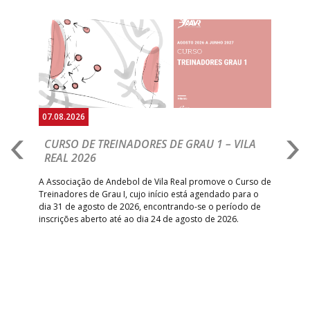
Anterior
Seguin
07.08.2026
07.
CURSO DE TREINADORES DE GRAU 1 – VILA
M
REAL 2026
N
S
A Associação de Andebol de Vila Real promove o Curso de
Treinadores de Grau I, cujo início está agendado para o
Gol
dia 31 de agosto de 2026, encontrando-se o período de
pont
inscrições aberto até ao dia 24 de agosto de 2026.
desv
foco