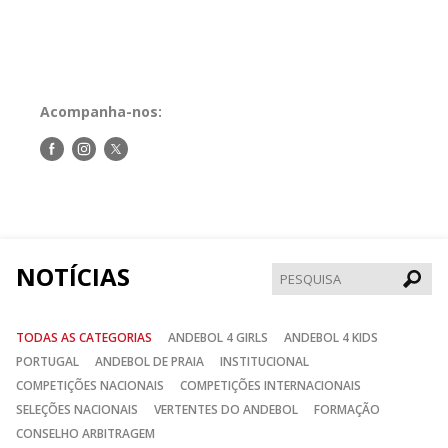
Acompanha-nos:
Siga-
Siga-
Siga-
nos
nos
nos
no
no
no
Facebook
Instagram
Twitter
NOTÍCIAS
Pesqui
TODAS AS CATEGORIAS
ANDEBOL 4 GIRLS
ANDEBOL 4 KIDS
PORTUGAL
ANDEBOL DE PRAIA
INSTITUCIONAL
COMPETIÇÕES NACIONAIS
COMPETIÇÕES INTERNACIONAIS
SELEÇÕES NACIONAIS
VERTENTES DO ANDEBOL
FORMAÇÃO
CONSELHO ARBITRAGEM