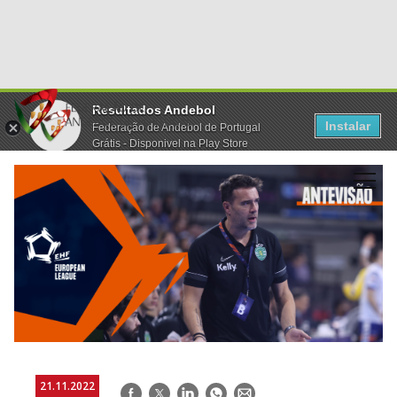
Resultados Andebol
Instalar
Federação de Andebol de Portugal
Grátis - Disponivel na Play Store
21.11.2022
Facebook
Twitter
LinkedIn
WhatsApp
E-