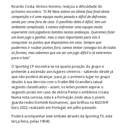
Ricardo Costa, técnico leonino, realçou a dificuldade do
próximo encontro:
“O RK Nexe esteve na última fase final desta
competição e é uma equipa muito pesada e difícil de defrontar,
ainda por cima fora de casa. O pavilhão deles é difícil, tem um
ambiente complicado, e vamos enfrentar uma equipa muita
experiente com jogadores batidos nestas andanças. Queremos fazer
um bom jogo e ganhar, mas o mais importante para nós é
conquistar os pontos que disputamos em casa. Sempre que
pudermos ir roubar pontos fora, vamos tentar consegui-los de todas
as formas, mas sabemos que vai ser um jogo difícil e cá estaremos
para a luta”
O Sporting CP encontra-se na quarta posição do grupo e
pretende a ascensão aos lugares cimeiros – sabendo desde já
que não poderá alcançar, para já, o primeiro lugar no grupo
devido à sua derrota com o Fraikin BM Granollers (atual
segundo classificado) – assim, os leões podem aspirar o
segundo posto em caso de vitória frenta o emblema croata.
Numa nota curiosa, esta é a formação onde atua o jovem
guarda-redes Dominik Kuzmanovic, que brilhou no M20 EHF
Euro 2022, realizado em Portugal, em julho passado.
Poderá acompanhar este embate através da Sporting TV, esta
terça-feira, pelas 19h45.