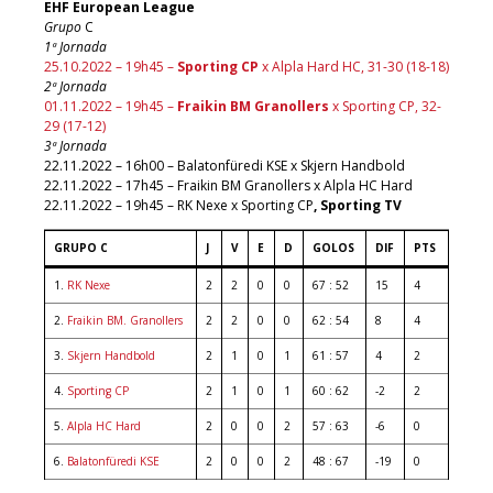
EHF European League
Grupo
C
1ª Jornada
25.10.2022 – 19h45 –
Sporting CP
x Alpla Hard HC, 31-30 (18-18)
2ª Jornada
01.11.2022 – 19h45 –
Fraikin BM Granollers
x Sporting CP, 32-
29 (17-12)
3ª Jornada
22.11.2022 – 16h00 – Balatonfüredi KSE x Skjern Handbold
22.11.2022 – 17h45 – Fraikin BM Granollers x Alpla HC Hard
22.11.2022 – 19h45 – RK Nexe x Sporting CP
, Sporting TV
GRUPO C
J
V
E
D
GOLOS
DIF
PTS
1.
RK Nexe
2
2
0
0
67 : 52
15
4
2.
Fraikin BM. Granollers
2
2
0
0
62 : 54
8
4
3.
Skjern Handbold
2
1
0
1
61 : 57
4
2
4.
Sporting CP
2
1
0
1
60 : 62
-2
2
5.
Alpla HC Hard
2
0
0
2
57 : 63
-6
0
6.
Balatonfüredi KSE
2
0
0
2
48 : 67
-19
0