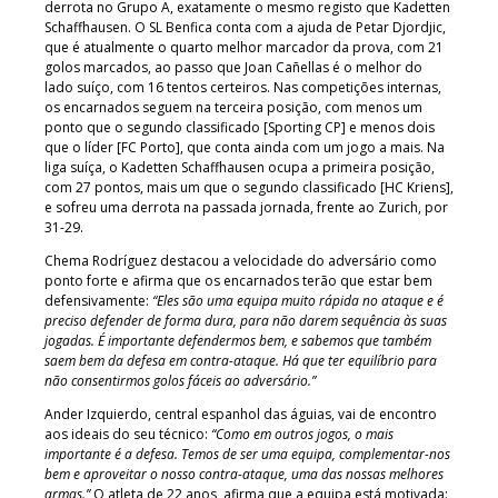
derrota no Grupo A, exatamente o mesmo registo que Kadetten
Schaffhausen. O SL Benfica conta com a ajuda de Petar Djordjic,
que é atualmente o quarto melhor marcador da prova, com 21
golos marcados, ao passo que Joan Cañellas é o melhor do
lado suíço, com 16 tentos certeiros. Nas competições internas,
os encarnados seguem na terceira posição, com menos um
ponto que o segundo classificado [Sporting CP] e menos dois
que o líder [FC Porto], que conta ainda com um jogo a mais. Na
liga suíça, o Kadetten Schaffhausen ocupa a primeira posição,
com 27 pontos, mais um que o segundo classificado [HC Kriens],
e sofreu uma derrota na passada jornada, frente ao Zurich, por
31-29.
Chema Rodríguez destacou a velocidade do adversário como
ponto forte e afirma que os encarnados terão que estar bem
defensivamente:
“Eles são uma equipa muito rápida no ataque e é
preciso defender de forma dura, para não darem sequência às suas
jogadas. É importante defendermos bem, e sabemos que também
saem bem da defesa em contra-ataque. Há que ter equilíbrio para
não consentirmos golos fáceis ao adversário.”
Ander Izquierdo, central espanhol das águias, vai de encontro
aos ideais do seu técnico:
“Como em outros jogos, o mais
importante é a defesa. Temos de ser uma equipa, complementar-nos
bem e aproveitar o nosso contra-ataque, uma das nossas melhores
armas.”
O atleta de 22 anos, afirma que a equipa está motivada: