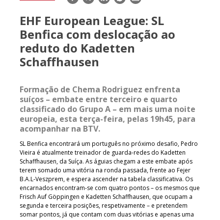
mail
EHF European League: SL
Benfica com deslocação ao
reduto do Kadetten
Schaffhausen
Formação de Chema Rodriguez enfrenta
suíços – embate entre terceiro e quarto
classificado do Grupo A – em mais uma noite
europeia, esta terça-feira, pelas 19h45, para
acompanhar na BTV.
SL Benfica encontrará um português no próximo desafio, Pedro
Vieira é atualmente treinador de guarda-redes do Kadetten
Schaffhausen, da Suíça. As águias chegam a este embate após
terem somado uma vitória na ronda passada, frente ao Fejer
B.A.L-Veszprem, e espera ascender na tabela classificativa. Os
encarnados encontram-se com quatro pontos – os mesmos que
Frisch Auf Göppingen e Kadetten Schaffhausen, que ocupam a
segunda e terceira posições, respetivamente – e pretendem
somar pontos, já que contam com duas vitórias e apenas uma