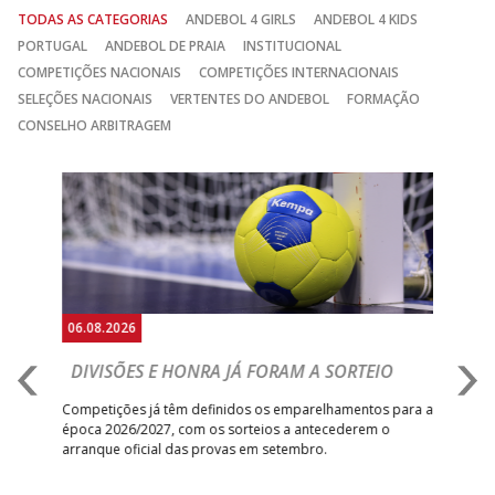
TODAS AS CATEGORIAS
ANDEBOL 4 GIRLS
ANDEBOL 4 KIDS
PORTUGAL
ANDEBOL DE PRAIA
INSTITUCIONAL
COMPETIÇÕES NACIONAIS
COMPETIÇÕES INTERNACIONAIS
SELEÇÕES NACIONAIS
VERTENTES DO ANDEBOL
FORMAÇÃO
CONSELHO ARBITRAGEM
Anterior
Seguin
06.08.2026
06.
DIVISÕES E HONRA JÁ FORAM A SORTEIO
I
V
Competições já têm definidos os emparelhamentos para a
época 2026/2027, com os sorteios a antecederem o
Vitó
arranque oficial das provas em setembro.
a f
um
triu
da
ra o