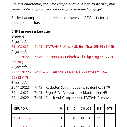
“Do que analisámos, são uma equipa dura, que joga muito bem, mas
temos muita confiança em nós para fazermos um bom jogo”
Poderá acompanhar este embate através da BTV, esta terça-
feira, pelas 17h45.
EHF European League
Grupo A
1ª Jornada
25.10.2022 – 19h45 – TATRAN Prešov x
SL Benfica, 25-29 (9-15)
2ª Jornada
01.11.2022 – 17h45 – SL Benfica x
Frisch Auf Göppingen
,
27-31
(11-16)
3ª Jornada
22.11.2022 – 19h45 –
SL Benfica
x Fejér BÁL-Veszprém,
39–
35 (21-17)
4ª Jornada
29.11.2022 – 17h45 – Kadetten Schaffhausen x SL Benfica
, BTV
29.11.2022 – 17h45 – Fejer B.A.L-Veszprem x Montpellier HB
29.11.2022 – 17h45 – Frisch Auf Göppingen x TATRAN Presov
GRUPO A
J
V
E
D
GOLOS
DIF
PTS
1.
Montpellier HB
3
3
0
0
106 : 85
21
6