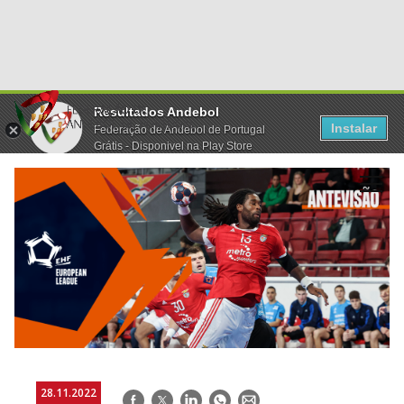
Resultados Andebol
Instalar
Federação de Andebol de Portugal
Grátis - Disponivel na Play Store
28.11.2022
Facebook
Twitter
LinkedIn
WhatsApp
E-