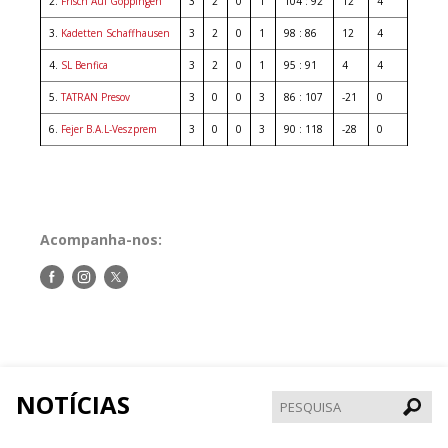
2.
Frisch Auf Göppingen
3
2
0
1
104 : 92
12
4
3.
Kadetten Schaffhausen
3
2
0
1
98 : 86
12
4
4.
SL Benfica
3
2
0
1
95 : 91
4
4
5.
TATRAN Presov
3
0
0
3
86 : 107
-21
0
6.
Fejer B.A.L-Veszprem
3
0
0
3
90 : 118
-28
0
Acompanha-nos:
Siga-
Siga-
Siga-
nos
nos
nos
no
no
no
Facebook
Instagram
Twitter
NOTÍCIAS
Pesqui