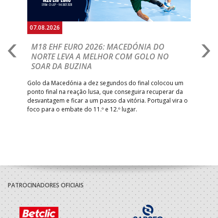
07.08.2026
06.
A
M18 EHF EURO 2026: MACEDÓNIA DO
D
NORTE LEVA A MELHOR COM GOLO NO
Com
SOAR DA BUZINA
épo
o de
arra
 o
Golo da Macedónia a dez segundos do final colocou um
de
ponto final na reação lusa, que conseguira recuperar da
desvantagem e ficar a um passo da vitória. Portugal vira o
foco para o embate do 11.º e 12.º lugar.
PATROCINADORES OFICIAIS