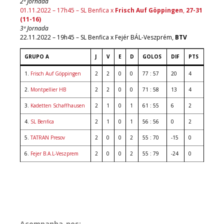
2ª Jornada
01.11.2022 – 17h45 – SL Benfica x
Frisch Auf Göppingen
,
27-31
(11-16)
3ª Jornada
22.11.2022 – 19h45 – SL Benfica x Fejér BÁL-Veszprém,
BTV
GRUPO A
J
V
E
D
GOLOS
DIF
PTS
1.
Frisch Auf Göppingen
2
2
0
0
77 : 57
20
4
2.
Montpellier HB
2
2
0
0
71 : 58
13
4
3.
Kadetten Schaffhausen
2
1
0
1
61 : 55
6
2
4.
SL Benfica
2
1
0
1
56 : 56
0
2
5.
TATRAN Presov
2
0
0
2
55 : 70
-15
0
6.
Fejer B.A.L-Veszprem
2
0
0
2
55 : 79
-24
0
Acompanha-nos: