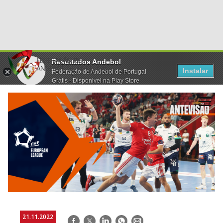
Resultados Andebol
Instalar
Federação de Andebol de Portugal
Grátis - Disponivel na Play Store
21.11.2022
Facebook
Twitter
LinkedIn
WhatsApp
E-