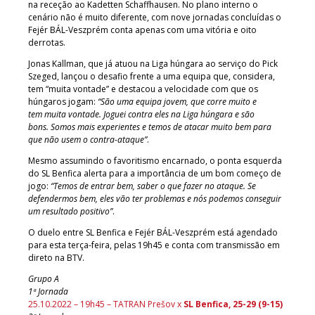
na receção ao Kadetten Schaffhausen. No plano interno o
cenário não é muito diferente, com nove jornadas concluídas o
Fejér BÁL-Veszprém conta apenas com uma vitória e oito
derrotas.
Jonas Kallman, que já atuou na Liga húngara ao serviço do Pick
Szeged, lançou o desafio frente a uma equipa que, considera,
tem “muita vontade” e destacou a velocidade com que os
húngaros jogam:
“São uma equipa jovem, que corre muito e
tem muita vontade. Joguei contra eles na Liga húngara e são
bons. Somos mais experientes e temos de atacar muito bem para
que não usem o contra-ataque”
.
Mesmo assumindo o favoritismo encarnado, o ponta esquerda
do SL Benfica alerta para a importância de um bom começo de
jogo:
“Temos de entrar bem, saber o que fazer no ataque. Se
defendermos bem, eles vão ter problemas e nós podemos conseguir
um resultado positivo”
.
O duelo entre SL Benfica e Fejér BÁL-Veszprém está agendado
para esta terça-feira, pelas 19h45 e conta com transmissão em
direto na BTV.
Grupo A
1ª Jornada
25.10.2022 – 19h45 – TATRAN Prešov x
SL Benfica, 25-29 (9-15)