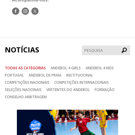
Siga-
Siga-
Siga-
nos
nos
nos
no
no
no
Facebook
Instagram
Twitter
NOTÍCIAS
Pesqui
TODAS AS CATEGORIAS
ANDEBOL 4 GIRLS
ANDEBOL 4 KIDS
PORTUGAL
ANDEBOL DE PRAIA
INSTITUCIONAL
COMPETIÇÕES NACIONAIS
COMPETIÇÕES INTERNACIONAIS
SELEÇÕES NACIONAIS
VERTENTES DO ANDEBOL
FORMAÇÃO
CONSELHO ARBITRAGEM
Anterior
Seguin