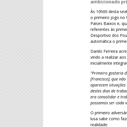
ambicionado pri
Às 10h00 desta sex
o primeiro jogo no
Países Baixos e, q
referentes às prime
Desportivo dos Pous
automática o primei
Danilo Ferreira acr
vindo a realizar ao
inicialmente integr
“Primeiro gostaria d
[Francisco], que não
aparecem situações
destes dias de trab
era consolidar e tra
possamos ser cada v
O primeiro adversár
lusa sabe como faze
realidade: