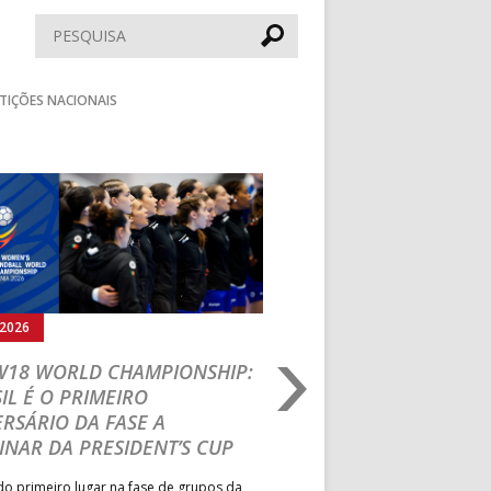
Pesquisar
TIÇÕES NACIONAIS
Seguinte
.2026
05.08.2026
 W18 WORLD CHAMPIONSHIP:
IHF W18 WORLD CH
IL É O PRIMEIRO
JOÃO VAREJÃO PREL
RSÁRIO DA FASE A
CURSO INTERNACIO
INAR DA PRESIDENT’S CUP
TREINADORES NA R
o primeiro lugar na fase de grupos da
Treinador português João Var