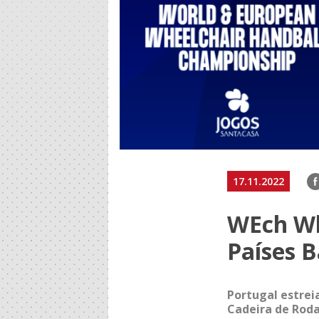
F
17.11.2022
WEch Wh
Países B
Portugal estrei
Cadeira de Roda