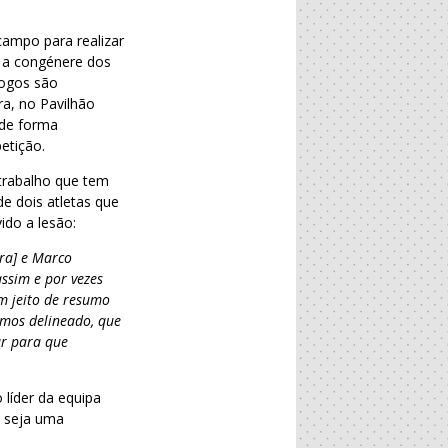
campo para realizar
 a congénere dos
jogos são
ra, no Pavilhão
 de forma
etição.
 trabalho que tem
e dois atletas que
ido a lesão:
ira] e Marco
assim e por vezes
m jeito de resumo
amos delineado, que
ar para que
 líder da equipa
a seja uma