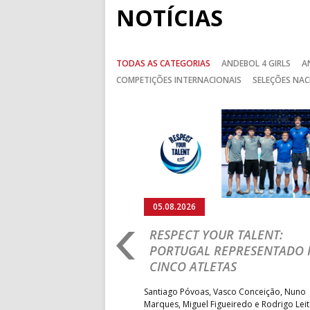
NOTÍCIAS
TODAS AS CATEGORIAS
ANDEBOL 4 GIRLS
A
COMPETIÇÕES INTERNACIONAIS
SELEÇÕES NAC
Anterior
05.08.2026
RO 2026: PORTUGAL
RESPECT YOUR TALENT:
IA E SEGUE NA LUTA
PORTUGAL REPRESENTADO 
LUGAR
CINCO ATLETAS
b-18 regressou às vitórias no
Santiago Póvoas, Vasco Conceição, Nuno
 ao superar a Suécia por 32-
Marques, Miguel Figueiredo e Rodrigo Lei