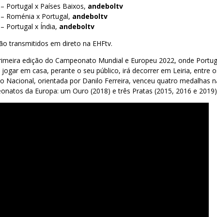
– Portugal x Países Baixos,
andeboltv
 – Roménia x Portugal,
andeboltv
– Portugal x Índia,
andeboltv
ão transmitidos em direto na EHFtv.
rimeira edição do Campeonato Mundial e Europeu 2022, onde Portuga
 jogar em casa, perante o seu público, irá decorrer em Leiria, entre o
 Nacional, orientada por Danilo Ferreira, venceu quatro medalhas n
natos da Europa: um Ouro (2018) e três Pratas (2015, 2016 e 2019)