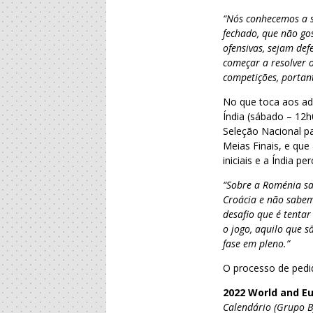
“Nós conhecemos a s
fechado, que não go
ofensivas, sejam de
começar a resolver 
competições, portant
No que toca aos adv
Índia (sábado – 12h
Seleção Nacional pa
Meias Finais, e que
iniciais e a Índia pe
“Sobre a Roménia sa
Croácia e não sabem
desafio que é tenta
o jogo, aquilo que 
fase em pleno.”
O processo de ped
2022 World and E
Calendário
(Grupo B