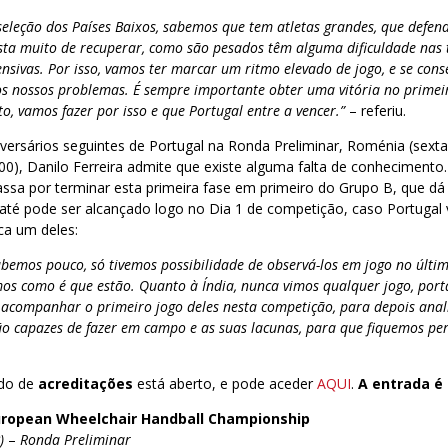
eleção dos Países Baixos, sabemos que tem atletas grandes, que defen
sta muito de recuperar, como são pesados têm alguma dificuldade nas 
fensivas. Por isso, vamos ter marcar um ritmo elevado de jogo, e se co
os nossos problemas. É sempre importante obter uma vitória no primeir
o, vamos fazer por isso e que Portugal entre a vencer.”
– referiu.
ersários seguintes de Portugal na Ronda Preliminar, Roménia (sexta-
00), Danilo Ferreira admite que existe alguma falta de conhecimento.
ssa por terminar esta primeira fase em primeiro do Grupo B, que dá
 até pode ser alcançado logo no Dia 1 de competição, caso Portugal
rca um deles:
bemos pouco, só tivemos possibilidade de observá-los em jogo no últi
os como é que estão. Quanto à Índia, nunca vimos qualquer jogo, por
r acompanhar o primeiro jogo deles nesta competição, para depois ana
são capazes de fazer em campo e as suas lacunas, para que fiquemos pe
ido de
acreditações
está aberto, e pode aceder
AQUI
.
A entrada é l
uropean Wheelchair Handball Championship
)
–
Ronda Preliminar