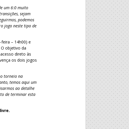
de um 6:0 muito
transições, sejam
nseguirmos, podemos
o jogo neste tipo de
feira – 14h00) e
 O objetivo da
 acesso direto às
 vença os dois jogos
mo torneio na
tanto, temos aqui um
lisarmos ao detalhe
rto de terminar esta
ivre.