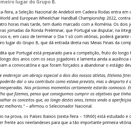
meiro lugar do Grupo B.
ta-feira, a Seleção Nacional de Andebol em Cadeira Rodas entra em 
 World and European Wheelchair Handball Championship 2022, contra
uatro horas mais tarde, tem duelo marcado com a Roménia. Os dois 
iras jornadas da Ronda Preliminar, que Portugal vai disputar, na ínteg
os e, em caso de terminar o Dia 1 só com vitórias, poderá garantir
ro lugar do Grupo B, que dá entrada direta nas Meias Finais da comp
edita que Portugal está preparado para a competição, fruto do longo
s longo dos anos com os seus jogadores e lamenta ainda a ausência d
avam a convocatória e que foram forçados a abandonar o estágio dev
e endereçar um abraço especial a dois dos nossos atletas, Etelvina [Vie
 poderão dar o seu contributo como estava previsto, mas o desporto é 
 inesperadas. Nos próximos momentos certamente estarão connosco. E
alho que fizemos, penso que conseguimos cumprir os objetivos que tính
balhar os conceitos que, ao longo destes anos, temos vindo a aperfeiço
ez melhores.”
– afirmou o Selecionador Nacional.
io na prova, os Países Baixos (sexta-feira – 10h00) está estudado e o
r frente aos neerlandeses para que a tão importante primeira vitóri