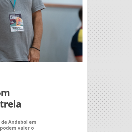
com
treia
u de Andebol em
 podem valer o