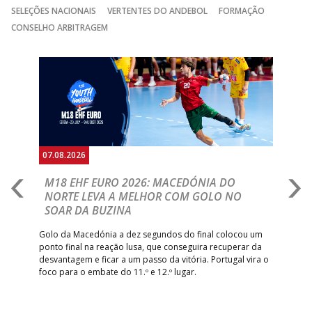
SELEÇÕES NACIONAIS
VERTENTES DO ANDEBOL
FORMAÇÃO
CONSELHO ARBITRAGEM
Anterior
Seguin
07.08.2026
06.
A
M18 EHF EURO 2026: MACEDÓNIA DO
D
NORTE LEVA A MELHOR COM GOLO NO
Com
SOAR DA BUZINA
épo
o de
arra
 o
Golo da Macedónia a dez segundos do final colocou um
de
ponto final na reação lusa, que conseguira recuperar da
desvantagem e ficar a um passo da vitória. Portugal vira o
foco para o embate do 11.º e 12.º lugar.