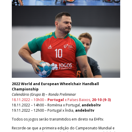
2022 World and European Wheelchair Handball
Championship
Calendário
(Grupo B)
–
Ronda Preliminar
18.11.2022 – 10h00 –
Portugal
x Países Baixos,
20-10 (9-3)
18.11.2022 – 14h00 – Roménia x Portugal,
andeboltv
19.11.2022 – 12h00 – Portugal x Índia,
andeboltv
Todos os jogos serão transmitidos em direto na EHFtv.
Recorde-se que a primeira edição do Campeonato Mundial e