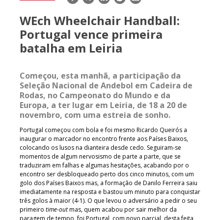
mail
WEch Wheelchair Handball:
Portugal vence primeira
batalha em Leiria
Começou, esta manhã, a participação da
Seleção Nacional de Andebol em Cadeira de
Rodas, no Campeonato do Mundo e da
Europa, a ter lugar em Leiria, de 18 a 20 de
novembro, com uma estreia de sonho.
Portugal começou com bola e foi mesmo Ricardo Queirós a
inaugurar o marcador no encontro frente aos Países Baixos,
colocando os lusos na dianteira desde cedo. Seguiram-se
momentos de algum nervosismo de parte a parte, que se
traduziram em falhas e algumas hesitações, acabando por o
encontro ser desbloqueado perto dos cinco minutos, com um
golo dos Países Baixos mas, a formação de Danilo Ferreira saiu
imediatamente na resposta e bastou um minuto para conquistar
três golos à maior (4-1). O que levou o adversário a pedir o seu
primeiro
time-out
mas, quem acabou por sair melhor da
paragem de tempo, foi Portugal, com novo parcial, desta feita