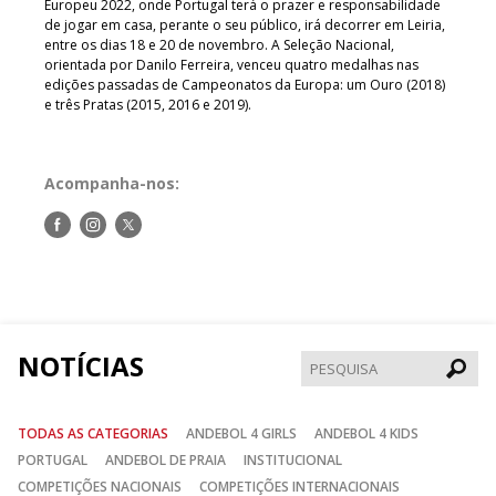
Europeu 2022, onde Portugal terá o prazer e responsabilidade
de jogar em casa, perante o seu público, irá decorrer em Leiria,
entre os dias 18 e 20 de novembro. A Seleção Nacional,
orientada por Danilo Ferreira, venceu quatro medalhas nas
edições passadas de Campeonatos da Europa: um Ouro (2018)
e três Pratas (2015, 2016 e 2019).
Acompanha-nos:
Siga-
Siga-
Siga-
nos
nos
nos
no
no
no
Facebook
Instagram
Twitter
NOTÍCIAS
Pesqui
TODAS AS CATEGORIAS
ANDEBOL 4 GIRLS
ANDEBOL 4 KIDS
PORTUGAL
ANDEBOL DE PRAIA
INSTITUCIONAL
COMPETIÇÕES NACIONAIS
COMPETIÇÕES INTERNACIONAIS