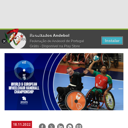
Resultados Andebol
Instalar
Federação de Andebol de Portugal
Grátis - Disponivel na Play Store
18.11.2022
Facebook
Twitter
LinkedIn
WhatsApp
E-