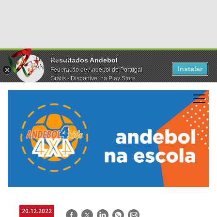
Resultados Andebol
Instalar
Federação de Andebol de Portugal
Grátis - Disponivel na Play Store
20.12.2022
Facebook
Twitter
LinkedIn
WhatsApp
E-