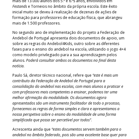
mais de 13.000 alunos dos 5.º e 6.ºs anos, envolvidos em
Festands
e Torneios no âmbito da própria escola. Este êxito
inicial muito se deveu à realização de dezenas de ações de
formação para professores de educação física, que abrangeu
mais de 1.500 professores.
No segundo ano de implementação do projeto a Federação de
Andebol de Portugal apresenta dois documentos de apoio, um
sobre as regras do Andebol4Kids, outro sobre as diferentes
fases para o ensino do andebol na escola, utilizando o jogo 4×4
como modelo privilegiado para a sua aprendizagem pelos
alunos.
Poderá consultar ambos os documentos no final desta
notícia.
Paulo Sá, diretor técnico nacional, refere que
“este é mais um
contributo da Federação de Andebol de Portugal para a
consolidação do andebol nas escolas, com mais alunos a praticar e
com professores mais competentes a ensinar, podemos ter uma
melhor afirmação da modalidade. Os documentos agora
apresentados são um instrumento facilitador de todo o processo,
fornecemos as regras de forma simples e clara e apresentamos a
nossa perspetiva sobre o ensino da modalidade de uma forma
simplificada que possa ser percetível por todos”
.
Acrescenta ainda que
“estes documentos servem também para o
andebol no âmbito federado, pois são uma excelente base quer para