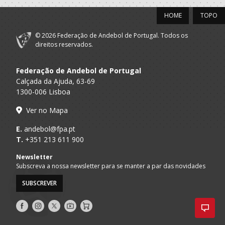
HOME
TOPO
© 2026 Federação de Andebol de Portugal. Todos os
direitos reservados.
Federação de Andebol de Portugal
Calçada da Ajuda, 63-69
1300-006 Lisboa
Ver no Mapa
E.
andebol@fpa.pt
T.
+351 213 611 900
Newsletter
Subscreva a nossa newsletter para se manter a par das novidades
SUBSCREVER
Siga-
Siga-
Siga-
AndebolTV
Loja
nos
nos
nos