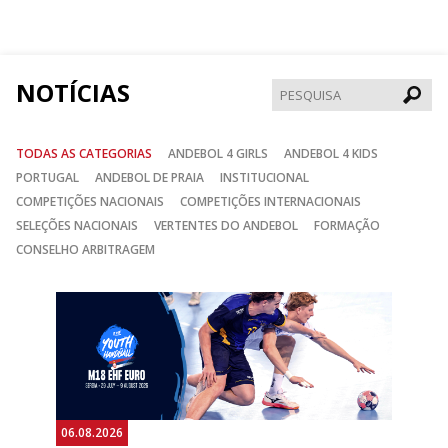
no
no
no
Facebook
Instagram
Twitter
NOTÍCIAS
Pesqui
TODAS AS CATEGORIAS
ANDEBOL 4 GIRLS
ANDEBOL 4 KIDS
PORTUGAL
ANDEBOL DE PRAIA
INSTITUCIONAL
COMPETIÇÕES NACIONAIS
COMPETIÇÕES INTERNACIONAIS
SELEÇÕES NACIONAIS
VERTENTES DO ANDEBOL
FORMAÇÃO
CONSELHO ARBITRAGEM
Anterior
Seguin
06.08.2026
05.