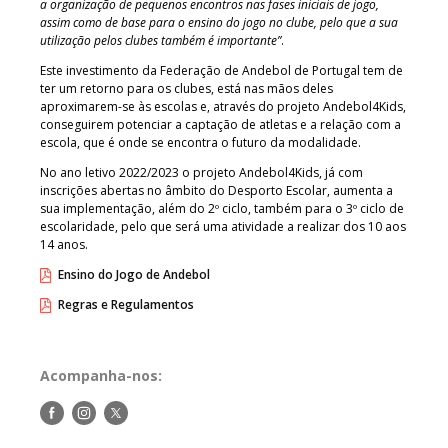
a organização de pequenos encontros nas fases iniciais de jogo,
assim como de base para o ensino do jogo no clube, pelo que a sua
utilização pelos clubes também é importante”
.
Este investimento da Federação de Andebol de Portugal tem de
ter um retorno para os clubes, está nas mãos deles
aproximarem-se às escolas e, através do projeto Andebol4Kids,
conseguirem potenciar a captação de atletas e a relação com a
escola, que é onde se encontra o futuro da modalidade.
No ano letivo 2022/2023 o projeto Andebol4Kids, já com
inscrições abertas no âmbito do Desporto Escolar, aumenta a
sua implementação, além do 2º ciclo, também para o 3º ciclo de
escolaridade, pelo que será uma atividade a realizar dos 10 aos
14 anos.
Ensino do Jogo de Andebol
Regras e Regulamentos
Acompanha-nos:
Siga-
Siga-
Siga-
nos
nos
nos