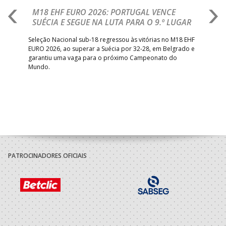
M18 EHF EURO 2026: PORTUGAL VENCE
R
SUÉCIA E SEGUE NA LUTA PARA O 9.º LUGAR
R
bre
Seleção Nacional sub-18 regressou às vitórias no M18 EHF
San
EURO 2026, ao superar a Suécia por 32-28, em Belgrado e
Figu
garantiu uma vaga para o próximo Campeonato do
pro
Mundo.
tal
PATROCINADORES OFICIAIS