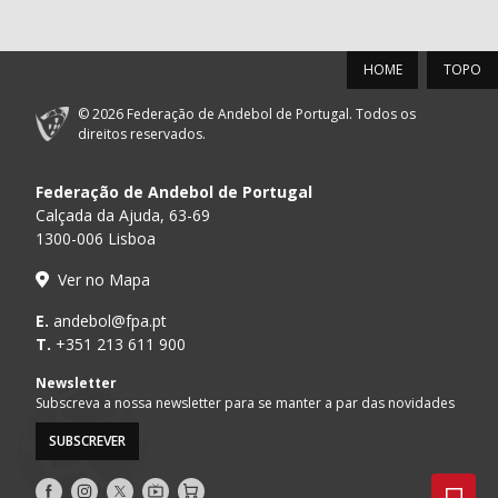
HOME
TOPO
© 2026 Federação de Andebol de Portugal. Todos os
direitos reservados.
Federação de Andebol de Portugal
Calçada da Ajuda, 63-69
1300-006 Lisboa
Ver no Mapa
E.
andebol@fpa.pt
T.
+351 213 611 900
Newsletter
Subscreva a nossa newsletter para se manter a par das novidades
SUBSCREVER
Siga-
Siga-
Siga-
AndebolTV
Loja