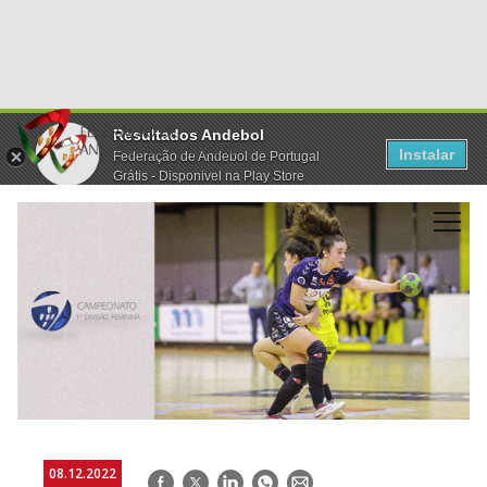
Resultados Andebol
Instalar
Federação de Andebol de Portugal
Grátis - Disponivel na Play Store
08.12.2022
Facebook
Twitter
LinkedIn
WhatsApp
E-