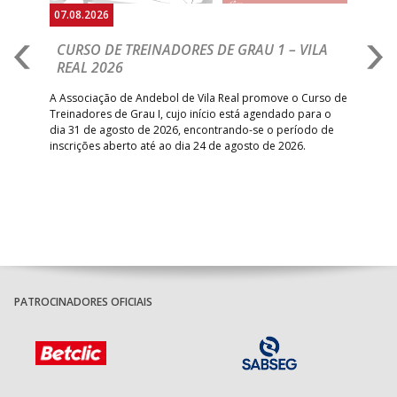
07.08.2026
07.
CURSO DE TREINADORES DE GRAU 1 – VILA
M
REAL 2026
N
S
A Associação de Andebol de Vila Real promove o Curso de
Treinadores de Grau I, cujo início está agendado para o
Gol
dia 31 de agosto de 2026, encontrando-se o período de
pont
inscrições aberto até ao dia 24 de agosto de 2026.
desv
foco
PATROCINADORES OFICIAIS