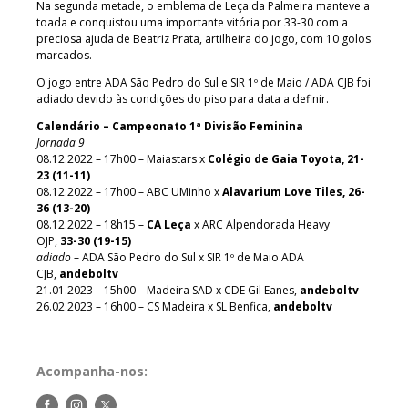
Na segunda metade, o emblema de Leça da Palmeira manteve a
toada e conquistou uma importante vitória por 33-30 com a
preciosa ajuda de Beatriz Prata, artilheira do jogo, com 10 golos
marcados.
O jogo entre ADA São Pedro do Sul e SIR 1º de Maio / ADA CJB foi
adiado devido às condições do piso para data a definir.
Calendário – Campeonato 1ª Divisão Feminina
Jornada 9
08.12.2022 – 17h00 – Maiastars x
Colégio de Gaia Toyota, 21-
23 (11-11)
08.12.2022 – 17h00 – ABC UMinho x
Alavarium Love Tiles, 26-
36 (13-20)
08.12.2022 – 18h15 –
CA Leça
x ARC Alpendorada Heavy
OJP,
33-30 (19-15)
adiado
– ADA São Pedro do Sul x SIR 1º de Maio ADA
CJB,
andeboltv
21.01.2023 – 15h00 – Madeira SAD x CDE Gil Eanes,
andeboltv
26.02.2023 – 16h00 – CS Madeira x SL Benfica,
andeboltv
Acompanha-nos:
Siga-
Siga-
Siga-