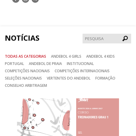
nos
nos
nos
no
no
no
Facebook
Instagram
Twitter
NOTÍCIAS
Pesqui
TODAS AS CATEGORIAS
ANDEBOL 4 GIRLS
ANDEBOL 4 KIDS
PORTUGAL
ANDEBOL DE PRAIA
INSTITUCIONAL
COMPETIÇÕES NACIONAIS
COMPETIÇÕES INTERNACIONAIS
SELEÇÕES NACIONAIS
VERTENTES DO ANDEBOL
FORMAÇÃO
CONSELHO ARBITRAGEM
Anterior
Seguin