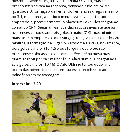
mesmo as aveirenses, através de Diana Oliveira, mas as
bracarenses saíram na resposta, deixando tudo em pé de
igualdade. A formação de Fernando Fernandes chegou mesmo
ao 3-1, no entanto, aos cinco minutos voltava a estar tudo
empatado e, posteriormente, o Alavarium Love Tiles chegou ao
comando (3-4). Seguiram-se igualdades sucessivas até que as
aveirenses conquistam dois golos à maior (7-9); mas minutos
mais tarde o empate voltou a surgir (10-10). À passagem dos 20
minutos, a formação de Eugénio Bartolomeu levava, novamente,
dois golos à maior (10-12) o que forçou a que o técnico
bracarense colocasse o seu primeio
time-out
na mesa mas
quem acabou por sair melhor foi o Alavarium que chegou aos
seis golos à maior (10-16). O ABC UMinho tentou quebrar a
toada das adversárias mas sem sucesso, recolhendo aos
balneários em desvantagem.
Intervalo:
13-20