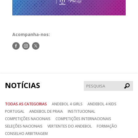
Acompanha-nos:
Siga-
Siga-
Siga-
nos
nos
nos
no
no
no
Facebook
Instagram
Twitter
NOTÍCIAS
Pesqui
TODAS AS CATEGORIAS
ANDEBOL 4 GIRLS
ANDEBOL 4 KIDS
PORTUGAL
ANDEBOL DE PRAIA
INSTITUCIONAL
COMPETIÇÕES NACIONAIS
COMPETIÇÕES INTERNACIONAIS
SELEÇÕES NACIONAIS
VERTENTES DO ANDEBOL
FORMAÇÃO
CONSELHO ARBITRAGEM