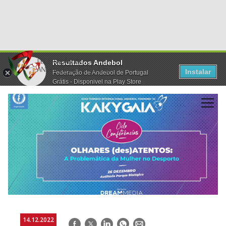
Resultados Andebol
Instalar
Federação de Andebol de Portugal
Grátis - Disponivel na Play Store
14.12.2022
Facebook
Twitter
LinkedIn
WhatsApp
E-