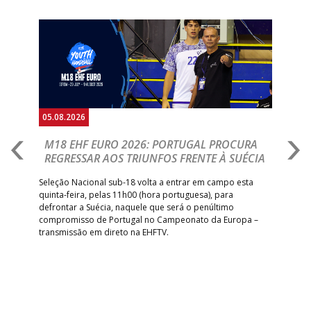
Anterior
Seguin
05.08.2026
05.
M18 EHF EURO 2026: PORTUGAL PROCURA
I
REGRESSAR AOS TRIUNFOS FRENTE À SUÉCIA
O
E
uel
Seleção Nacional sub-18 volta a entrar em campo esta
quinta-feira, pelas 11h00 (hora portuguesa), para
Depo
defrontar a Suécia, naquele que será o penúltimo
Cup,
compromisso de Portugal no Campeonato da Europa –
no 
transmissão em direto na EHFTV.
e 3