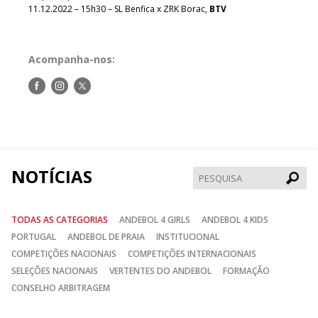
11.12.2022 – 15h30 – SL Benfica x ZRK Borac,
BTV
Acompanha-nos:
Siga-
Siga-
Siga-
nos
nos
nos
no
no
no
Facebook
Instagram
Twitter
NOTÍCIAS
Pesqui
TODAS AS CATEGORIAS
ANDEBOL 4 GIRLS
ANDEBOL 4 KIDS
PORTUGAL
ANDEBOL DE PRAIA
INSTITUCIONAL
COMPETIÇÕES NACIONAIS
COMPETIÇÕES INTERNACIONAIS
SELEÇÕES NACIONAIS
VERTENTES DO ANDEBOL
FORMAÇÃO
CONSELHO ARBITRAGEM