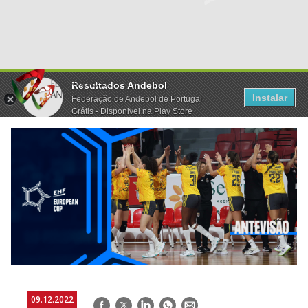
Resultados Andebol
Instalar
Federação de Andebol de Portugal
Grátis - Disponivel na Play Store
09.12.2022
Facebook
Twitter
LinkedIn
WhatsApp
E-