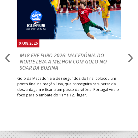
Anterior
Seguin
07.08.2026
06.
A
M18 EHF EURO 2026: MACEDÓNIA DO
D
NORTE LEVA A MELHOR COM GOLO NO
Com
SOAR DA BUZINA
épo
o de
arra
 o
Golo da Macedónia a dez segundos do final colocou um
de
ponto final na reação lusa, que conseguira recuperar da
desvantagem e ficar a um passo da vitória. Portugal vira o
foco para o embate do 11.º e 12.º lugar.