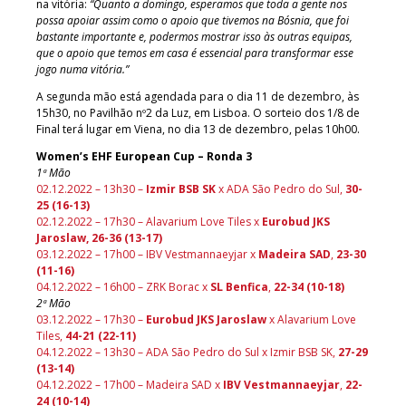
na vitória:
“Quanto a domingo, esperamos que toda a gente nos
possa apoiar assim como o apoio que tivemos na Bósnia, que foi
bastante importante e, podermos mostrar isso às outras equipas,
que o apoio que temos em casa é essencial para transformar esse
jogo numa vitória.”
A segunda mão está agendada para o dia 11 de dezembro, às
15h30, no Pavilhão nº2 da Luz, em Lisboa. O sorteio dos 1/8 de
Final terá lugar em Viena, no dia 13 de dezembro, pelas 10h00.
Women’s EHF European Cup – Ronda 3
1ª Mão
02.12.2022 – 13h30 –
Izmir BSB SK
x ADA São Pedro do Sul,
30-
25 (16-13)
02.12.2022 – 17h30 – Alavarium Love Tiles x
Eurobud JKS
Jaroslaw, 26-36 (13-17)
03.12.2022 – 17h00 – IBV Vestmannaeyjar x
Madeira SAD
,
23-30
(11-16)
04.12.2022 – 16h00 – ZRK Borac x
SL Benfica
,
22-34 (10-18)
2ª Mão
03.12.2022 – 17h30 –
Eurobud JKS Jaroslaw
x Alavarium Love
Tiles,
44-21 (22-11)
04.12.2022 – 13h30 – ADA São Pedro do Sul x Izmir BSB SK,
27-29
(13-14)
04.12.2022 – 17h00 – Madeira SAD x
IBV Vestmannaeyjar
,
22-
24 (10-14)