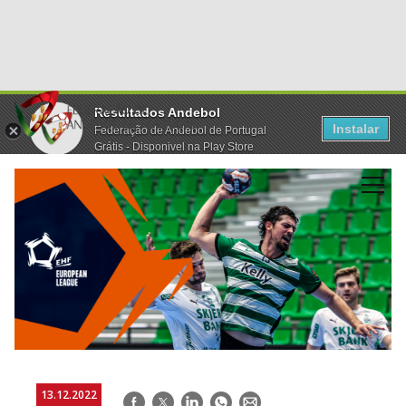
Resultados Andebol
Instalar
Federação de Andebol de Portugal
Grátis - Disponivel na Play Store
13.12.2022
Facebook
Twitter
LinkedIn
WhatsApp
E-