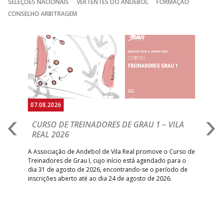
SELEÇÕES NACIONAIS
VERTENTES DO ANDEBOL
FORMAÇÃO
CONSELHO ARBITRAGEM
Anterior
Seguin
07.08.2026
07.
CURSO DE TREINADORES DE GRAU 1 – VILA
M
REAL 2026
N
S
A Associação de Andebol de Vila Real promove o Curso de
Treinadores de Grau I, cujo início está agendado para o
Gol
dia 31 de agosto de 2026, encontrando-se o período de
pont
inscrições aberto até ao dia 24 de agosto de 2026.
desv
foco