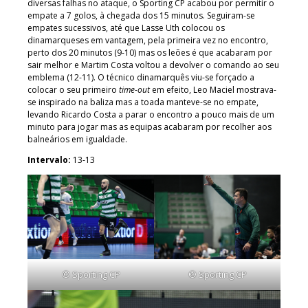
diversas falhas no ataque, o Sporting CP acabou por permitir o
empate a 7 golos, à chegada dos 15 minutos. Seguiram-se
empates sucessivos, até que Lasse Uth colocou os
dinamarqueses em vantagem, pela primeira vez no encontro,
perto dos 20 minutos (9-10) mas os leões é que acabaram por
sair melhor e Martim Costa voltou a devolver o comando ao seu
emblema (12-11). O técnico dinamarquês viu-se forçado a
colocar o seu primeiro
time-out
em efeito, Leo Maciel mostrava-
se inspirado na baliza mas a toada manteve-se no empate,
levando Ricardo Costa a parar o encontro a pouco mais de um
minuto para jogar mas as equipas acabaram por recolher aos
balneários em igualdade.
Intervalo:
13-13
© Sporting CP
© Sporting CP