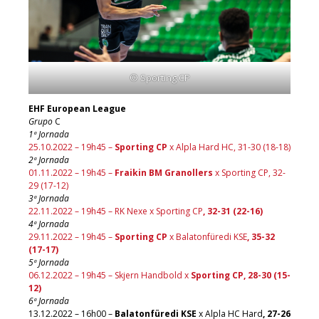
© Sporting CP
EHF European League
Grupo
C
1ª Jornada
25.10.2022 – 19h45 –
Sporting CP
x Alpla Hard HC, 31-30 (18-18)
2ª Jornada
01.11.2022 – 19h45 –
Fraikin BM Granollers
x Sporting CP, 32-
29 (17-12)
3ª Jornada
22.11.2022 – 19h45 – RK Nexe x Sporting CP
, 32-31 (22-16)
4ª Jornada
29.11.2022 – 19h45 –
Sporting CP
x Balatonfüredi KSE
, 35-32
(17-17)
5ª Jornada
06.12.2022 – 19h45 – Skjern Handbold x
Sporting CP, 28-30 (15-
12)
6ª Jornada
13.12.2022 – 16h00 –
Balatonfüredi KSE
x Alpla HC Hard
, 27-26