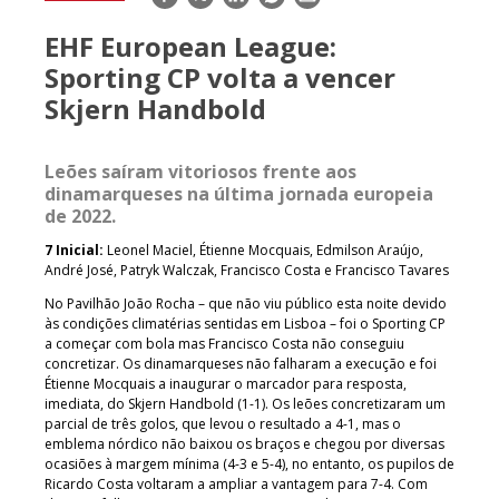
mail
EHF European League:
Sporting CP volta a vencer
Skjern Handbold
Leões saíram vitoriosos frente aos
dinamarqueses na última jornada europeia
de 2022.
7 Inicial:
Leonel Maciel, Étienne Mocquais, Edmilson Araújo,
André José, Patryk Walczak, Francisco Costa e Francisco Tavares
No Pavilhão João Rocha – que não viu público esta noite devido
às condições climatérias sentidas em Lisboa – foi o Sporting CP
a começar com bola mas Francisco Costa não conseguiu
concretizar. Os dinamarqueses não falharam a execução e foi
Étienne Mocquais a inaugurar o marcador para resposta,
imediata, do Skjern Handbold (1-1). Os leões concretizaram um
parcial de três golos, que levou o resultado a 4-1, mas o
emblema nórdico não baixou os braços e chegou por diversas
ocasiões à margem mínima (4-3 e 5-4), no entanto, os pupilos de
Ricardo Costa voltaram a ampliar a vantagem para 7-4. Com