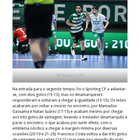
© Sporting CP
Na entrada para o segundo tempo, foi o Sporting CP a adiantar-
se, com dois golos (15-13), mas os dinamarqueses
responderam e voltaram a chegar à igualdade (15-15). Os leões
acabaram por voltar a crescer no encontro, por Mamadou
Gassama e Natan Suárez (17-15) e acabam mesmo por chegar
aos três golos de vantagem, levando o treinador dinamarquês a
parar o encontro, o que acabou por surtir efeito, com o
emblema nórdico a chegar à margem mínima por diversas
ocasiões (20-19 e 21-20). Francisco Costa voltou a dar três golos
de vantagem aos Leões (24-21) mas nem isso impediu Ricardo