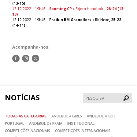
(13-15)
13.12.2022 – 19h45 –
Sporting CP
x Skjern Handbold
, 28-24 (13-
13)
13.12.2022 – 19h45 –
Fraikin BM Granollers
x RK Nexe
, 25-22
(14-11)
Acompanha-nos:
Siga-
Siga-
Siga-
nos
nos
nos
no
no
no
Facebook
Instagram
Twitter
NOTÍCIAS
Pesqui
TODAS AS CATEGORIAS
ANDEBOL 4 GIRLS
ANDEBOL 4 KIDS
PORTUGAL
ANDEBOL DE PRAIA
INSTITUCIONAL
COMPETIÇÕES NACIONAIS
COMPETIÇÕES INTERNACIONAIS