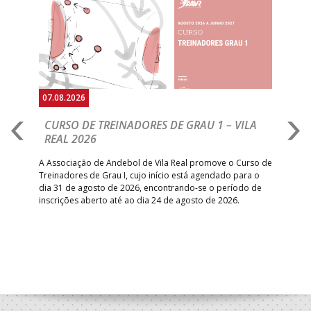
Anterior
Seguin
07.08.2026
07.
CURSO DE TREINADORES DE GRAU 1 – VILA
M
REAL 2026
N
S
A Associação de Andebol de Vila Real promove o Curso de
Treinadores de Grau I, cujo início está agendado para o
Gol
dia 31 de agosto de 2026, encontrando-se o período de
pont
inscrições aberto até ao dia 24 de agosto de 2026.
desv
foco