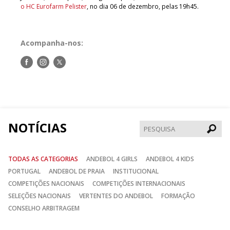
o HC Eurofarm Pelister
, no dia 06 de dezembro, pelas 19h45.
Acompanha-nos:
Siga-
Siga-
Siga-
nos
nos
nos
no
no
no
Facebook
Instagram
Twitter
NOTÍCIAS
Pesqui
TODAS AS CATEGORIAS
ANDEBOL 4 GIRLS
ANDEBOL 4 KIDS
PORTUGAL
ANDEBOL DE PRAIA
INSTITUCIONAL
COMPETIÇÕES NACIONAIS
COMPETIÇÕES INTERNACIONAIS
SELEÇÕES NACIONAIS
VERTENTES DO ANDEBOL
FORMAÇÃO
CONSELHO ARBITRAGEM