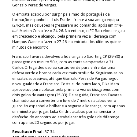
Gonzalo Perez de Vargas.
O empate acabou por surgir pela mão do português da
formação espanhola – Luís Frade – frente à sua antiga equipa
(24-24), mas os Leões regressaram ao comando, após um
time-
out
, Martim Costa fez o 24-26. No entanto, o FC Barcelona seguiu
em crescendo e alcançou pela primeira vez a liderança com
Hampus Wanne a fazer o 27-26, na entrada dos últimos quinze
minutos de encontro.
Francisco Tavares devolveu a liderança ao Sporting CP (29-30) à
passagem do minuto 50 e, com as contas empatadas a 31
Carlos Ortega deu uso ao cartão verde para enfrentar uma
defesa verde e branca cada vez mais profunda. Seguiram-se os
empates sucessivos, até que Gonzalo Perez de Vargas negou
nova igualdade a Francisco Costa e, do outro lado, Dika Mem
aproveitou para colocar pela primeira vez os
blaugranas
com
dois golos de vantagem (35-33). De seguida, Francisco Tavares
chamado para converter um livre de 7 metros acabou ver o
guardião espanhol a brilhar e a segurar a liderança, com apenas
um minuto por jogar. Luka Cindric acabou por sentenciar o
desfecho do encontro ao estabelecer três golos de diferença
com apenas 20 segundos por jogar.
Resultado Final:
37-34