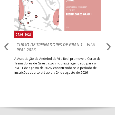
Anterior
Seguin
07.08.2026
07.
CURSO DE TREINADORES DE GRAU 1 – VILA
M
REAL 2026
N
S
A Associação de Andebol de Vila Real promove o Curso de
Treinadores de Grau I, cujo início está agendado para o
Gol
dia 31 de agosto de 2026, encontrando-se o período de
pont
inscrições aberto até ao dia 24 de agosto de 2026.
desv
foco