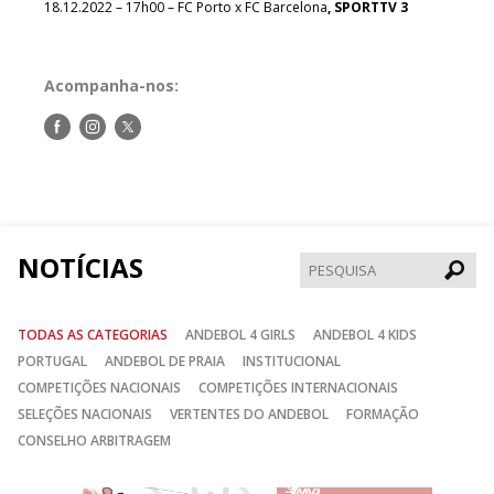
18.12.2022 – 17h00 – FC Porto x FC Barcelona
, SPORTTV 3
Acompanha-nos:
Siga-
Siga-
Siga-
nos
nos
nos
no
no
no
Facebook
Instagram
Twitter
NOTÍCIAS
Pesqui
TODAS AS CATEGORIAS
ANDEBOL 4 GIRLS
ANDEBOL 4 KIDS
PORTUGAL
ANDEBOL DE PRAIA
INSTITUCIONAL
COMPETIÇÕES NACIONAIS
COMPETIÇÕES INTERNACIONAIS
SELEÇÕES NACIONAIS
VERTENTES DO ANDEBOL
FORMAÇÃO
CONSELHO ARBITRAGEM