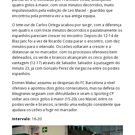
quatro golos à maior, com onze minutos decorridos, muito
impulsionados pela exibição de Leo Maciel – guardião que
encontrou pela primeira vez a sua antiga equipa.
O
time-out
de Carlos Ortega acabou por surgir, com a diferença
em quatro e com treze minutos decorridos e paulatinamente os
espanhóis pareciam crescer no encontro. Depois do 12-14 de
Blaz Janc foi a vez de Ricardo Costa parar o encontro, com dez
minutos para o intervalo. Os Leões voltaram a crescer e a
distanciar-se no marcador, com os processos ofensivos bem
delineados, os verde e brancos alcançaram os cinco golos de
vantagem (12-17) através de Salvador Salvador à passagem do
minuto 23, já com Gonzalo Perez de Vargas na entre os postes
espanhóis.
Domen Makuc assumiu as despesas do FC Barcelona a nível
ofensivo e apontou dois golos consecutivos, mas na defesa os
blaugranas
seguiam com dificuldades e viram o Sporting CP
voltar aos cinco golos à maior (15-20). Leo Maciel, entre os
postes verde e brancos, ia tendo uma exibição consistente que
ajudava os Leões a fugir no marcador.
Intervalo:
16-20