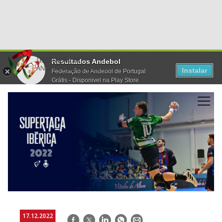
Resultados Andebol
Instalar
Federação de Andebol de Portugal
Grátis - Disponivel na Play Store
17.12.2022
Facebook
Twitter
LinkedIn
WhatsApp
E-