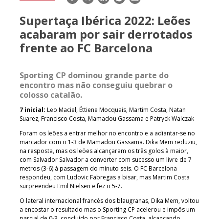
mail
Supertaça Ibérica 2022: Leões
acabaram por sair derrotados
frente ao FC Barcelona
Sporting CP dominou grande parte do
encontro mas não conseguiu quebrar o
colosso catalão.
7 inicial:
Leo Maciel, Éttiene Mocquais, Martim Costa, Natan
Suarez, Francisco Costa, Mamadou Gassama e Patryck Walczak
Foram os leões a entrar melhor no encontro e a adiantar-se no
marcador com o 1-3 de Mamadou Gassama. Dika Mem reduziu,
na resposta, mas os leões alcançaram os três golos à maior,
com Salvador Salvador a converter com sucesso um livre de 7
metros (3-6) à passagem do minuto seis. O FC Barcelona
respondeu, com Ludovic Fabregas a bisar, mas Martim Costa
surpreendeu Emil Nielsen e fez o 5-7.
O lateral internacional francês dos blaugranas, Dika Mem, voltou
a encostar o resultado mas o Sporting CP acelerou e impôs um
parcial de 0-3, concluído por Francisco Costa, alcançando