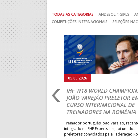
TODAS AS CATEGORIAS
ANDEBOL 4 GIRLS
A
COMPETIÇÕES INTERNACIONAIS
SELEÇÕES NAC
Anterior
05.08.2026
RLD CHAMPIONSHIP:
IHF W18 WORLD CHAMPIONS
PRIMEIRO
JOÃO VAREJÃO PRELETOR E
 DA FASE A
CURSO INTERNACIONAL DE
 PRESIDENT’S CUP
TREINADORES NA ROMÉNIA
 lugar na fase de grupos da
Treinador português João Varejão, recen
ortugal mede forças com o
integrado na EHF Experts List, foi um dos
-feira, no primeiro embate dos
preletores convidados pela Federação 