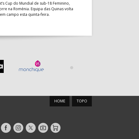
a entrar em campo esta terça-f
t’s Cup do Mundial de sub-18 Feminino,
horas.
orre na Roménia. Equipa das Quinas volta
 em campo esta quinta-feira.
HOME
TOPO
Siga-
Siga-
Siga-
AndebolTV
Loja
nos
nos
nos
no
no
no