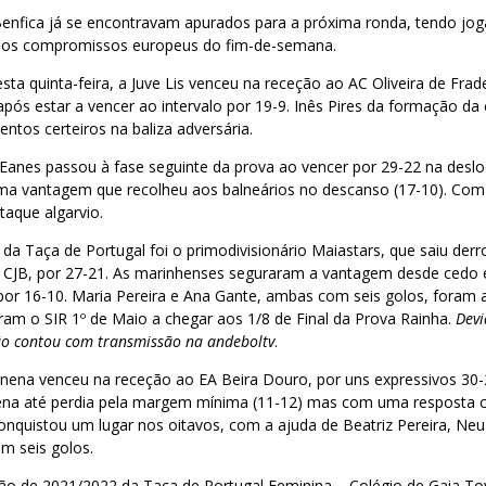
enfica já se encontravam apurados para a próxima ronda, tendo jo
aos compromissos europeus do fim-de-semana.
sta quinta-feira, a Juve Lis venceu na receção ao AC Oliveira de Frad
após estar a vencer ao intervalo por 19-9. Inês Pires da formação da 
ntos certeiros na baliza adversária.
anes passou à fase seguinte da prova ao vencer por 29-22 na des
a vantagem que recolheu aos balneários no descanso (17-10). Com
taque algarvio.
da Taça de Portugal foi o primodivisionário Maiastars, que saiu de
 CJB, por 27-21. As marinhenses seguraram a vantagem desde cedo 
or 16-10. Maria Pereira e Ana Gante, ambas com seis golos, foram as
am o SIR 1º de Maio a chegar aos 1/8 de Final da Prova Rainha.
Devi
não contou com transmissão na andeboltv
.
ena venceu na receção ao EA Beira Douro, por uns expressivos 30-2
ena até perdia pela margem mínima (11-12) mas com uma resposta 
conquistou um lugar nos oitavos, com a ajuda de Beatriz Pereira, Ne
m seis golos.
ição de 2021/2022 da Taça de Portugal Feminina – Colégio de Gaia T