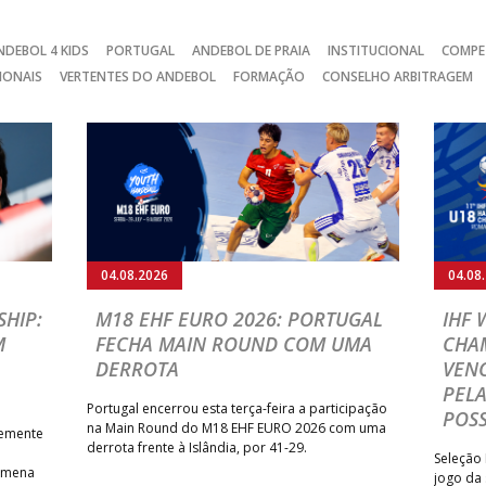
NDEBOL 4 KIDS
PORTUGAL
ANDEBOL DE PRAIA
INSTITUCIONAL
COMPE
IONAIS
VERTENTES DO ANDEBOL
FORMAÇÃO
CONSELHO ARBITRAGEM
04.08.2026
04.08
HIP:
M18 EHF EURO 2026: PORTUGAL
IHF
M
FECHA MAIN ROUND COM UMA
CHA
DERROTA
VENC
PELA
Portugal encerrou esta terça-feira a participação
POSS
na Main Round do M18 EHF EURO 2026 com uma
temente
derrota frente à Islândia, por 41-29.
Seleção 
Romena
jogo da