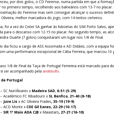
nceu, por dois golos, o CD Feirense, numa partida em que a formaç
ar no primeiro tempo, recolhendo aos balneários com 13-7 no placar
roximação do Feirense mas sem conseguir alcançar o sucesso definit
 Oliveira, melhor marcadora do jogo, com 14 tentos certeiros.
, foi a vez do Cister SA ganhar às lisboetas do SIM Porto Salvo, a
a para o descanso com 12-15 no placar. No segundo tempo, as alc
ndra Duarte (7 golos) conquistaram um lugar nos 1/8 de Final.
o dia ficou a cargo de ASS Assomada e AD Didáxis, com a equipa fora
com uma performance excepcional de Cátia Ferreira, que marcou 10 go
 aos 1/8 de Final da Taça de Portugal Feminina está marcado para d
erá ser acompanhado pela
andeboltv
.
 de Portugal
 – SC Nun’Álvares x
Madeira SAD
,
6-51 (5-29)
 – Académico FC Ribadouro x
SL Benfica
,
21-40 (8-18)
 –
Juve Lis
x AC Oliveira Frades
, 35-19 (19-9)
0 – ACD Monte x
CDE Gil Eanes, 22-29 (10-17)
 –
SIR 1º Maio ADA CJB
x Maiastars
, 27-21 (16-10)