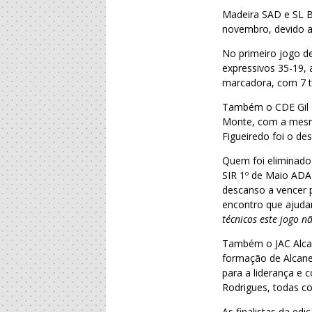
Madeira SAD e SL B
novembro, devido 
No primeiro jogo de
expressivos 35-19, 
marcadora, com 7 te
Também o CDE Gil E
Monte, com a mesm
Figueiredo foi o des
Quem foi eliminado 
SIR 1º de Maio ADA
descanso a vencer p
encontro que ajudar
técnicos este jogo 
Também o JAC Alcan
formação de Alcan
para a liderança e 
Rodrigues, todas co
As finalistas da ed