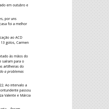
gado em outubro e
es, por uns
casa foi a melhor
locação ao ACD
 13 golos, Carmen
rrotado às mãos do
e saíram para o
 artilheiras do
do a problemas
2. Ao intervalo a
contundente passou
uza Valente e Márcia
oyota – foram