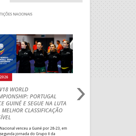
TIÇÕES NACIONAIS
Seguinte
.2026
03.08.2026
 W18 WORLD
M18 EHF EURO 2026
MPIONSHIP: PORTUGAL
CEDE DIANTE DA HU
E GUINÉ E SEGUE NA LUTA
MAIN ROUND
 MELHOR CLASSIFICAÇÃO
Segunda parte dominada pelos
ÍVEL
derrota portuguesa por 35-45,
Grupo II da Main Round do Eu
Nacional venceu a Guiné por 28-23, em
Masculino, em Belgrado. Equip
 segunda jornada do Grupo II da