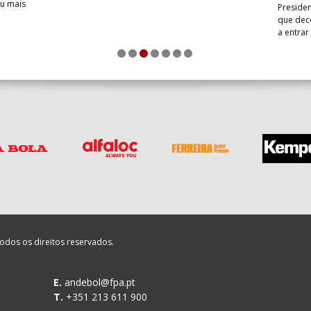
iu mais
Presiden
que dec
a entrar
1
2
3
4
5
6
7
odos os direitos reservados.
E.
andebol@fpa.pt
T.
+351 213 611 900