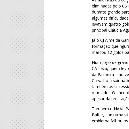
eliminadas pelo CS
durante grande par
algumas dificuldade
levavam quatro gol
principal Cláudia Ag
Já o CJ Almeida Ga
formação que figur
marcou 12 golos pa
Num jogo de grande
CA Leça, quem levou
da Palmeira – ao ve
Carvalho a sair na 
também as sucessiv
marcador. O encontr
apesar da prestação
Também o NAAL Pas
Baltar, com uma vit
emblema falhou os 1