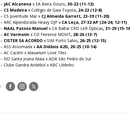
 –
JAC Alcanena
x EA Beira Douro
, 30-22 (11-12)
 –
CS Madeira
x Colégio de Gaia Toyota
, 24-22 (12-8)
 – CS Juventude Mar x
CJ Almeida Garrett, 23-39 (11-20)
 – ARC Alpendorada Heavy OJP x
CA Leça, 27-32 AP (24-24; 12-11)
 –
NAAL Passos Manuel
x CA Baltar CRD LeR Ópticas
, 31-29 (15-16
 –
AC Vermoim
x CD Feirense MOVIT
, 28-26 (13-7)
 –
CISTER SA ACORDO
x SIM Porto Salvo
, 26-25 (12-15)
0 – ASS Assomada x
AA Didáxis A2D, 20-25 (10-14)
 – AC Cacém x Alavarium Love Tiles
 – ND Santa Joana Maia x ADA São Pedro do Sul
 – Clube Gandra Andebol x ABC UMinho
Siga-
Siga-
Siga-
:
nos
nos
nos
no
no
no
Facebook
Instagram
Twitter