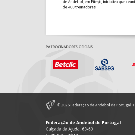
 entre o 17.º e 32.º lugare do
de Andebol, em Pitești, iniciativa que reun
do sub-18 Feminino.
de 400 treinadores.
PATROCINADORES OFICIAIS
© 2026 Federação de Andebol de Portugal. T
Federação de Andebol de Portugal
Calçada da Ajuda, 63-69