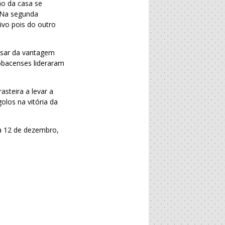
ão da casa se
. Na segunda
ivo pois do outro
pesar da vantagem
obacenses lideraram
steira a levar a
los na vitória da
ia 12 de dezembro,