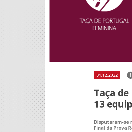
F
01.12.2022
Taça de 
13 equi
Disputaram-se n
Final da Prova R