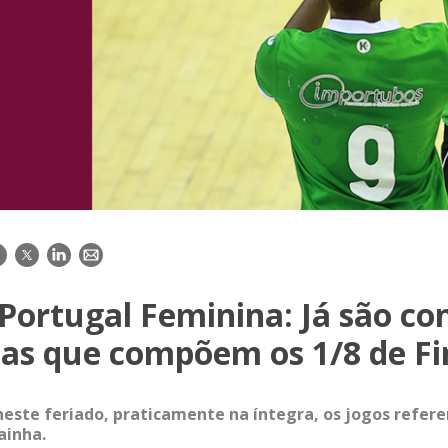
acebook
Twitter
LinkedIn
E-
mail
Portugal Feminina: Já são co
pas que compõem os 1/8 de Fi
este feriado, praticamente na íntegra, os jogos refere
ainha.