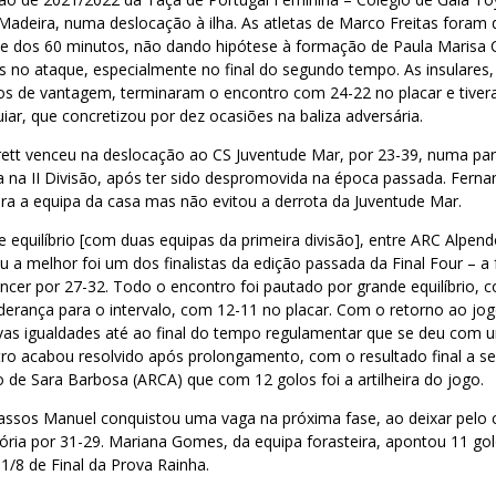
 Madeira, numa deslocação à ilha. As atletas de Marco Freitas fora
te dos 60 minutos, não dando hipótese à formação de Paula Marisa
s no ataque, especialmente no final do segundo tempo. As insulares, 
os de vantagem, terminaram o encontro com 24-22 no placar e tive
uiar, que concretizou por dez ocasiões na baliza adversária.
rrett venceu na deslocação ao CS Juventude Mar, por 23-39, numa pa
a na II Divisão, após ter sido despromovida na época passada. Ferna
ra a equipa da casa mas não evitou a derrota da Juventude Mar.
 equilíbrio [com duas equipas da primeira divisão], entre ARC Alpe
 a melhor foi um dos finalistas da edição passada da Final Four – 
ncer por 27-32. Todo o encontro foi pautado por grande equilíbrio, 
liderança para o intervalo, com 12-11 no placar. Com o retorno ao jo
as igualdades até ao final do tempo regulamentar que se deu com 
o acabou resolvido após prolongamento, com o resultado final a ser
 de Sara Barbosa (ARCA) que com 12 golos foi a artilheira do jogo.
sos Manuel conquistou uma vaga na próxima fase, ao deixar pelo
ória por 31-29. Mariana Gomes, da equipa forasteira, apontou 11 go
/8 de Final da Prova Rainha.