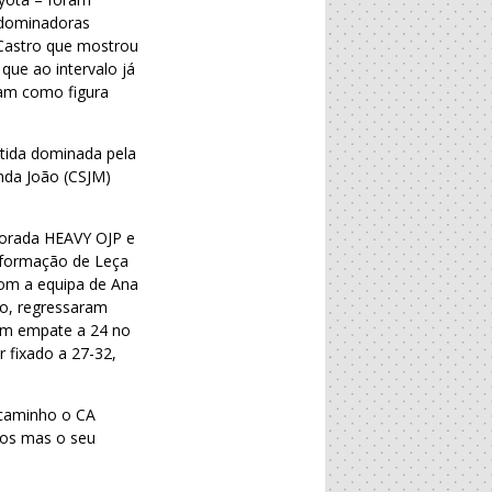
m dominadoras
 Castro que mostrou
que ao intervalo já
ram como figura
rtida dominada pela
nda João (CSJM)
ndorada HEAVY OJP e
a formação de Leça
com a equipa de Ana
go, regressaram
um empate a 24 no
 fixado a 27-32,
 caminho o CA
los mas o seu