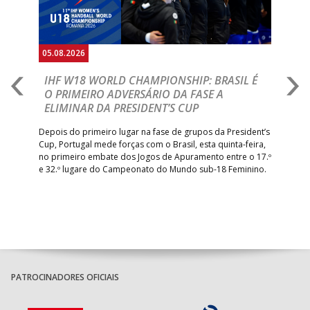
05.08.2026
05.
A
IHF W18 WORLD CHAMPIONSHIP: BRASIL É
I
IA
O PRIMEIRO ADVERSÁRIO DA FASE A
V
ELIMINAR DA PRESIDENT’S CUP
I
R
Depois do primeiro lugar na fase de grupos da President’s
Cup, Portugal mede forças com o Brasil, esta quinta-feira,
Tre
–
no primeiro embate dos Jogos de Apuramento entre o 17.º
inte
e 32.º lugare do Campeonato do Mundo sub-18 Feminino.
con
Pite
PATROCINADORES OFICIAIS