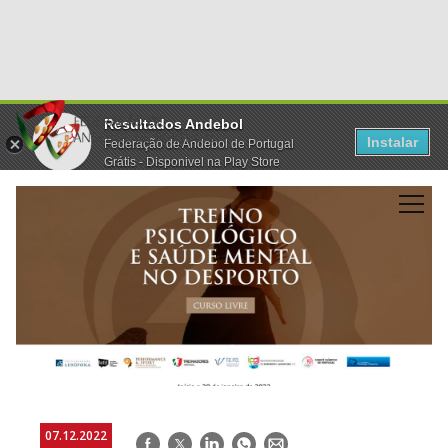
Resultados Andebol
Instalar
Federação de Andebol de Portugal
Grátis - Disponivel na Play Store
07.12.2022
Facebook
Twitter
LinkedIn
WhatsApp
E-