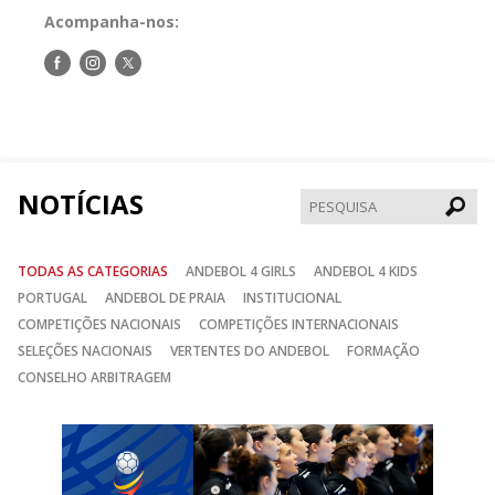
Acompanha-nos:
Siga-
Siga-
Siga-
nos
nos
nos
no
no
no
Facebook
Instagram
Twitter
NOTÍCIAS
Pesqui
TODAS AS CATEGORIAS
ANDEBOL 4 GIRLS
ANDEBOL 4 KIDS
PORTUGAL
ANDEBOL DE PRAIA
INSTITUCIONAL
COMPETIÇÕES NACIONAIS
COMPETIÇÕES INTERNACIONAIS
SELEÇÕES NACIONAIS
VERTENTES DO ANDEBOL
FORMAÇÃO
CONSELHO ARBITRAGEM
Anterior
Seguin