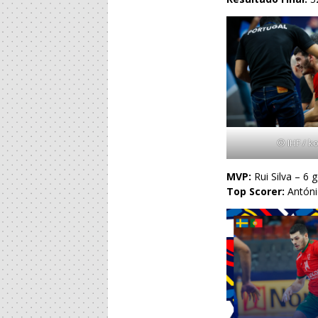
© IHF / ko
MVP:
Rui Silva – 6 
Top Scorer:
António