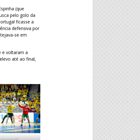
Espinha (que
usca pelo golo da
rtugal ficasse a
ência defensiva por
estejava-se em
 e voltaram a
levo até ao final,
/ kolektiff