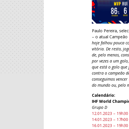
Paulo Pereira, sele
– o atual Campeão E
hoje falhou pouca c
vitória. De resto, j
de, pelo menos, cons
por vezes a um golo
que está o golo que
contra o campeão da
conseguimos vencer 
do mundo ou, pelo me
Calendário:
IHF World Champi
Grupo D
12.01.2023 – 19h30
14.01.2023 – 17h00
16.01.2023 – 19h30