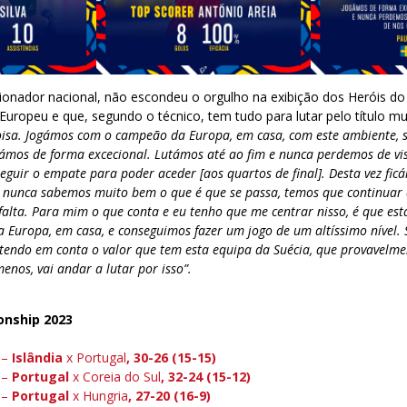
cionador nacional, não escondeu o orgulho na exibição dos Heróis do
uropeu e que, segundo o técnico, tem tudo para lutar pelo título mu
oisa. Jogámos com o campeão da Europa, em casa, com este ambiente, 
ogámos de forma excecional. Lutámos até ao fim e nunca perdemos de vis
eguir o empate para poder aceder [aos quartos de final]. Desta vez ficá
, nunca sabemos muito bem o que é que se passa, temos que continuar
 falta. Para mim o que conta e eu tenho que me centrar nisso, é que e
 Europa, em casa, e conseguimos fazer um jogo de um altíssimo nível.
tendo em conta o valor que tem esta equipa da Suécia, que provavelme
nos, vai andar a lutar por isso”.
onship 2023
 –
Islândia
x Portugal
, 30-26 (15-15)
 –
Portugal
x Coreia do Sul
,
32-24 (15-12
)
 –
Portugal
x Hungria
, 27-20 (
1
6-9)