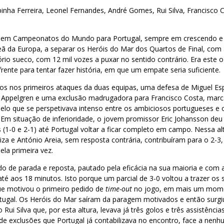
inha Ferreira, Leonel Fernandes, André Gomes, Rui Silva, Francisco C
ão em Campeonatos do Mundo para Portugal, sempre em crescendo 
eã da Europa, a separar os Heróis do Mar dos Quartos de Final, com
ório sueco, com 12 mil vozes a puxar no sentido contrário. Era este 
frente para tentar fazer história, em que um empate seria suficiente.
ros nos primeiros ataques da duas equipas, uma defesa de Miguel Es
l Appelgren e uma exclusão madrugadora para Francisco Costa, mar
elo que se perspetivava intenso entre os ambiciosos portugueses 
 Em situação de inferioridade, o jovem promissor Eric Johansson deu
 (1-0 e 2-1) até Portugal voltar a ficar completo em campo. Nessa al
rriza e António Areia, sem resposta contrária, contribuíram para o 2-3
ela primeira vez.
o de parada e reposta, pautado pela eficácia na sua maioria e com a
 até aos 18 minutos. Isto porque um parcial de 3-0 voltou a trazer os
que motivou o primeiro pedido de
time-out
no jogo, em mais um mom
ortugal. Os Heróis do Mar saíram da paragem motivados e então surg
Rui Silva que, por esta altura, levava já três golos e três assistênci
e exclusões que Portugal já contabilizava no encontro, face a nenh