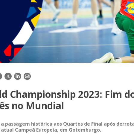
acebook
Twitter
LinkedIn
E-
mail
ld Championship 2023: Fim d
ês no Mundial
 a passagem histórica aos Quartos de Final após derrota
a, atual Campeã Europeia, em Gotemburgo.