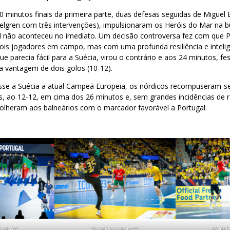
0 minutos finais da primeira parte, duas defesas seguidas de Miguel 
elgren com três intervenções), impulsionaram os Heróis do Mar na b
al não aconteceu no imediato. Um decisão controversa fez com que Po
is jogadores em campo, mas com uma profunda resiliência e intelig
ue parecia fácil para a Suécia, virou o contrário e aos 24 minutos, f
 vantagem de dois golos (10-12).
sse a Suécia a atual Campeã Europeia, os nórdicos recompuseram-se
s, ao 12-12, em cima dos 26 minutos e, sem grandes incidências de re
colheram aos balneários com o marcador favorável a Portugal.
lektiff
© IHF / kolektiff
© IHF 