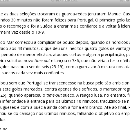
te as duas seleções trocaram os guarda-redes (entraram Manuel Gas
ndos 30 minutos não foram felizes para Portugal. O primeiro golo l
 o recomeço e foi a Suécia a entrar mais confiante e a voltar à lider
imeira vez desde o 10-9.
s do Mar começou a complicar-se pouco depois, quando os nórdicos
alizado aos 43 minutos, o que deu uns inéditos quatro golos de vantag
período de menor eficácia, ataques curtos e alguma precipitação, p
eira solicitou novo
time-out
e lançou o 7×6, que não viria a ter o efeit
olos passou a ser de seis (25-19), com algum azar à mistura nos a
 suecos cada vez mais confiantes.
bou sem que Portugal se transcendesse na busca pelo tão ambici
s sete golos marcados, contra apenas dois sofridos, o marcador re
-26), quando apareceu o
time-out
sueco. A reação lusa, no entanto, f
 inferioridade à entrada para os últimos 10 minutos, traduzindo-se 
ugueses e com a Suécia ainda com a folha em branco. Até ao final, P
entiu-se do cansaço nos últimos minutos, falhando o objetivo do emp
los.
2-30