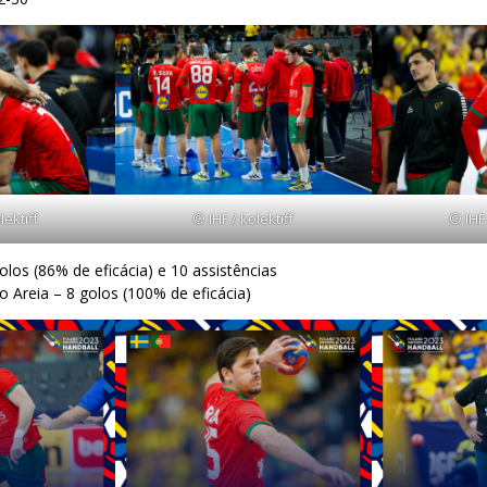
lektiff
© IHF / kolektiff
© IHF 
golos (86% de eficácia) e 10 assistências
 Areia – 8 golos (100% de eficácia)