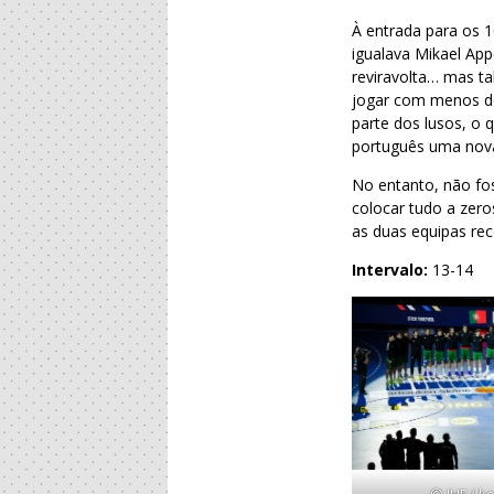
À entrada para os 1
igualava Mikael App
reviravolta… mas t
jogar com menos do
parte dos lusos, o q
português uma nova
No entanto, não fo
colocar tudo a zero
as duas equipas re
Intervalo:
13-14
© IHF / ko