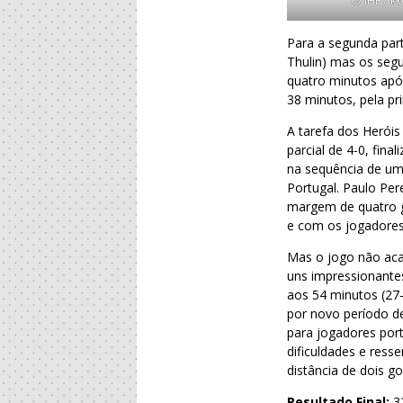
Para a segunda par
Thulin) mas os segu
quatro minutos após
38 minutos, pela pr
A tarefa dos Herói
parcial de 4-0, fin
na sequência de um 
Portugal. Paulo Per
margem de quatro g
e com os jogadores
Mas o jogo não aca
uns impressionante
aos 54 minutos (27
por novo período de
para jogadores port
dificuldades e ress
distância de dois go
Resultado Final:
3