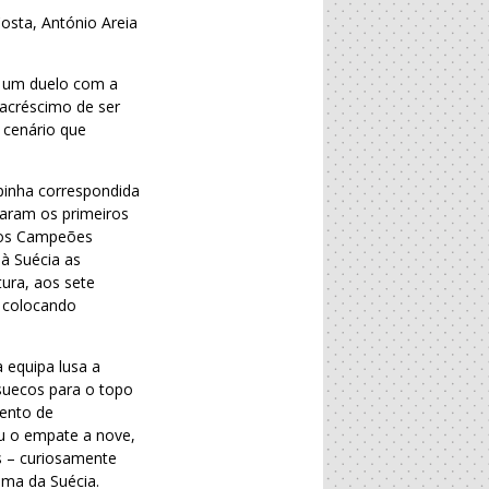
osta, António Areia
e um duelo com a
 acréscimo de ser
o cenário que
pinha correspondida
caram os primeiros
e os Campeões
 à Suécia as
tura, aos sete
, colocando
 equipa lusa a
 suecos para o topo
ento de
iu o empate a nove,
as – curiosamente
uma da Suécia.