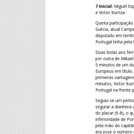
7 Inicial:
Miguel Esp
e Victor Iturriza.
Quinta participaç
Suécia, atual Camp
disputado em territ
Portugal tinha pela 
Duas bolas aos fer
por outra de Mikae
5 minutos de um du
Europeus em título.
primeiras vantagens
minutos, Victor Itu
Portugal na frente p
Seguiu-se um períod
segurar a dianteira
do placar (9-8), o 
inferioridade de P
pela mão do capitão 
era esse o número d