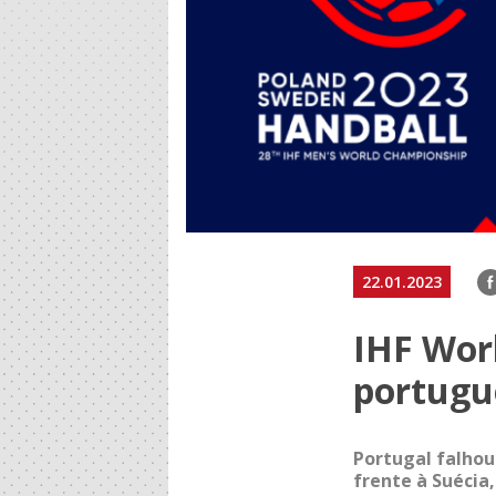
F
22.01.2023
IHF Wor
portugu
Portugal falhou
frente à Suéci