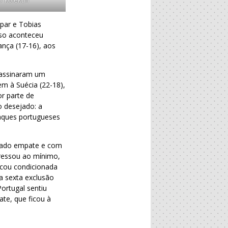
par e Tobias
uso aconteceu
ança (17-16), aos
 assinaram um
em à Suécia (22-18),
or parte de
o desejado: a
taques portugueses
onado empate e com
gressou ao mínimo,
icou condicionada
na sexta exclusão
ortugal sentiu
ate, que ficou à