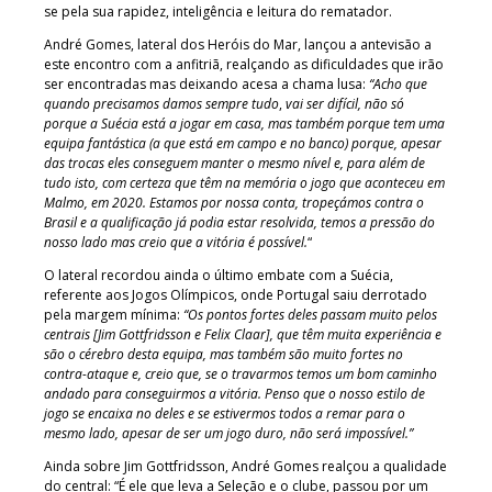
se pela sua rapidez, inteligência e leitura do rematador.
André Gomes, lateral dos Heróis do Mar, lançou a antevisão a
este encontro com a anfitriã, realçando as dificuldades que irão
ser encontradas mas deixando acesa a chama lusa:
“Acho que
quando precisamos damos sempre tudo
,
vai ser difícil, não só
porque a Suécia está a jogar em casa, mas também porque tem uma
equipa fantástica (a que está em campo e no banco) porque, apesar
das trocas eles conseguem manter o mesmo nível e, para além de
tudo isto, com certeza que têm na memória o jogo que aconteceu em
Malmo, em 2020. Estamos por nossa conta, tropeçámos contra o
Brasil e a qualificação já podia estar resolvida, temos a pressão do
nosso lado mas creio que a vitória é possível.
“
O lateral recordou ainda o último embate com a Suécia,
referente aos Jogos Olímpicos, onde Portugal saiu derrotado
pela margem mínima:
“Os pontos fortes deles passam muito pelos
centrais [Jim Gottfridsson e Felix Claar], que têm muita experiência e
são o cérebro desta equipa, mas também são muito fortes no
contra-ataque e, creio que, se o travarmos temos um bom caminho
andado para conseguirmos a vitória. Penso que o nosso estilo de
jogo se encaixa no deles e se estivermos todos a remar para o
mesmo lado, apesar de ser um jogo duro, não será impossível.”
Ainda sobre Jim Gottfridsson, André Gomes realçou a qualidade
do central: “É ele que leva a Seleção e o clube, passou por um