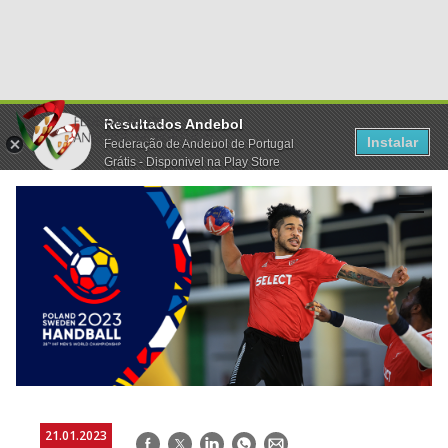
Resultados Andebol
Instalar
Federação de Andebol de Portugal
Grátis - Disponivel na Play Store
21.01.2023
Facebook
Twitter
LinkedIn
WhatsApp
E-