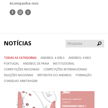
Acompanha-nos:
Siga-
Siga-
Siga-
nos
nos
nos
no
no
no
Facebook
Instagram
Twitter
NOTÍCIAS
Pesqui
TODAS AS CATEGORIAS
ANDEBOL 4 GIRLS
ANDEBOL 4 KIDS
PORTUGAL
ANDEBOL DE PRAIA
INSTITUCIONAL
COMPETIÇÕES NACIONAIS
COMPETIÇÕES INTERNACIONAIS
SELEÇÕES NACIONAIS
VERTENTES DO ANDEBOL
FORMAÇÃO
CONSELHO ARBITRAGEM
Anterior
Seguin