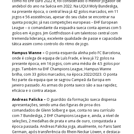
como no EHF Euro 2022 e, foi considerado o melhor jogador de
andebol do ano na Suécia em 2022. Na LIQUI Moly Bundesliga,
na presente época, o central leva já 42 golos marcados, em 11
jogos e 56 assistências, apesar do seu clube se encontrar na
quinta posição; já nas competições europeias – EHF European
League – o comandante da esquadra sueca conta apenas com 5
golos em 4 jogos. Jim Gottfridsson é um talentoso central com
tremenda liderança, excelente qualidade de passe e capacidade
tática assim como controlo do ritmo de jogo.
Hampus Wanne –
O ponta esquerda alinha pelo FC Barcelona,
onde é colega de equipa de Luís Frade, e leva já 72 golos na
presente época, em 16 jogos, com uma média de 4.5 golos por
jogo. Também na EHF Champions League, Hampus Wanne
brilha, com 33 golos marcados, na época 2022/2023. O ponta
fez parte da equipa que se sagrou Campeã da Europa em
janeiro passado. As armas do ponta sueco são a sua rapidez,
eficácia e o contra ataque.
Andreas Palicka –
O guardião da formação sueca dispensa
apresentações, sendo uma das figuras de proa dos
comandados de Glenn Solberg e que, conta no seu currículo
com 7 Bundesliga, 2 EHF Champions League e, ainda, a nível de
seleções, 2 medalhas de prata e uma de ouro, conquistada a
época passada. Andreas Palicka joga, atualmente, no Paris Saint
Germain, após transferência do Rhein-Neckar Löwen, e destaca-