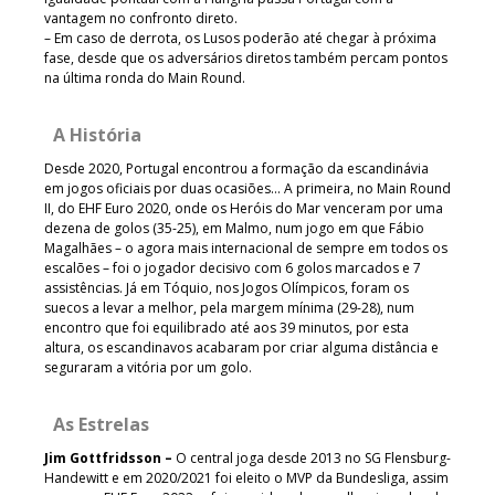
vantagem no confronto direto.
– Em caso de derrota, os Lusos poderão até chegar à próxima
fase, desde que os adversários diretos também percam pontos
na última ronda do Main Round.
A História
Desde 2020, Portugal encontrou a formação da escandinávia
em jogos oficiais por duas ocasiões… A primeira, no Main Round
II, do EHF Euro 2020, onde os Heróis do Mar venceram por uma
dezena de golos (35-25), em Malmo, num jogo em que Fábio
Magalhães – o agora mais internacional de sempre em todos os
escalões – foi o jogador decisivo com 6 golos marcados e 7
assistências. Já em Tóquio, nos Jogos Olímpicos, foram os
suecos a levar a melhor, pela margem mínima (29-28), num
encontro que foi equilibrado até aos 39 minutos, por esta
altura, os escandinavos acabaram por criar alguma distância e
seguraram a vitória por um golo.
As Estrelas
Jim Gottfridsson –
O central joga desde 2013 no SG Flensburg-
Handewitt e em 2020/2021 foi eleito o MVP da Bundesliga, assim