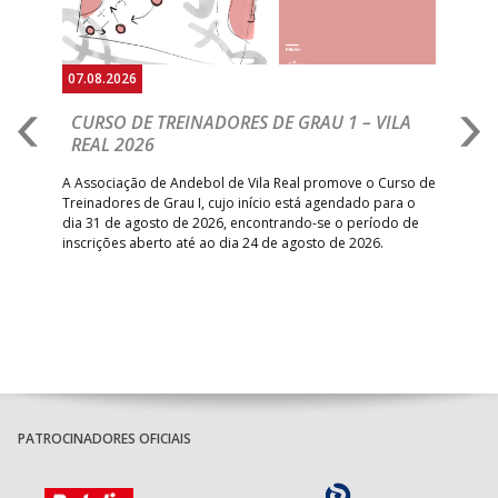
07.08.2026
07.
CURSO DE TREINADORES DE GRAU 1 – VILA
M
REAL 2026
N
S
A Associação de Andebol de Vila Real promove o Curso de
Treinadores de Grau I, cujo início está agendado para o
Gol
dia 31 de agosto de 2026, encontrando-se o período de
pont
inscrições aberto até ao dia 24 de agosto de 2026.
desv
foco
PATROCINADORES OFICIAIS