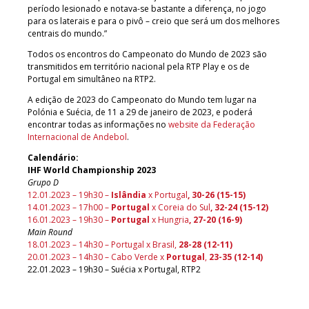
período lesionado e notava-se bastante a diferença, no jogo
para os laterais e para o pivô – creio que será um dos melhores
centrais do mundo.”
Todos os encontros do Campeonato do Mundo de 2023 são
transmitidos em território nacional pela RTP Play e os de
Portugal em simultâneo na RTP2.
A edição de 2023 do Campeonato do Mundo tem lugar na
Polónia e Suécia, de 11 a 29 de janeiro de 2023, e poderá
encontrar todas as informações no
website da Federação
Internacional de Andebol
.
Calendário:
IHF World Championship 2023
Grupo D
12.01.2023 – 19h30 –
Islândia
x Portugal
, 30-26 (15-15)
14.01.2023 – 17h00 –
Portugal
x Coreia do Sul
,
32-24 (15-12
)
16.01.2023 – 19h30 –
Portugal
x Hungria
, 27-20 (
1
6-9)
Main Round
18.01.2023 – 14h30 – Portugal x Brasil,
28-28 (12-11)
20.01.2023 – 14h30 – Cabo Verde x
Portugal
,
23-35 (12-14)
22.01.2023 – 19h30 – Suécia x Portugal, RTP2