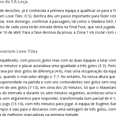
no do CA Leça.
 decisões, já é conhecida a primeira equipa a qualificar-se para a F
ium Love Tiles. O SL Benfica deu um passo importante para fazer co
entar, este domingo, confirmar a passagem, tal como o Madeira SAD.
ados de cada zona terão entrada direta na Final Four, que será jogad
e 16 de abril. Para a fase decisiva da prova, a Zona 1 irá cruzar com
avarium Love Tiles
oi equilibrado, com poucos golos mas com as duas equipas a lutar c
eis minutos o placar assinalava uma igualdade a três golos (3-3). Per
derava por dois golos de diferença (4-6), mas uma recuperação da equ
s, quando o marcador atingiu o 7-7. No entanto, foi nessa altura qu
 superioridade na partida e com uns contundentes seis golos sem re
em de seis golos (7-13), em cima dos 20 minutos. Só que o Maiastar
es do intervalo e durante os sete minutos seguintes, aconteceu uma
es sem argumentos para responder, transformada num parcial de 6-1,
 ao jogo (13-14), com três minutos para jogar. A equipa de Eugénio B
ompor e saiu para o descanso com uma vantagem de três golos, com 
ista de melhores marcadoras na primeira metade.