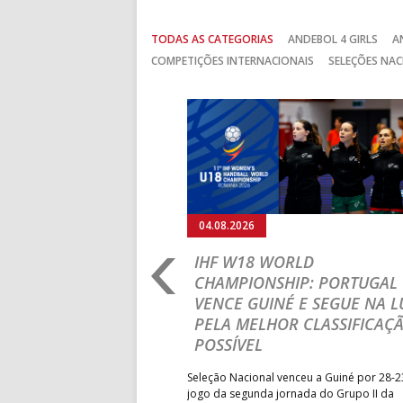
TODAS AS CATEGORIAS
ANDEBOL 4 GIRLS
A
COMPETIÇÕES INTERNACIONAIS
SELEÇÕES NAC
Anterior
04.08.2026
RO 2026: PORTUGAL
IHF W18 WORLD
N ROUND COM UMA
CHAMPIONSHIP: PORTUGAL
VENCE GUINÉ E SEGUE NA L
PELA MELHOR CLASSIFICAÇ
sta terça-feira a participação
POSSÍVEL
M18 EHF EURO 2026 com uma
ândia, por 41-29.
Seleção Nacional venceu a Guiné por 28-2
jogo da segunda jornada do Grupo II da