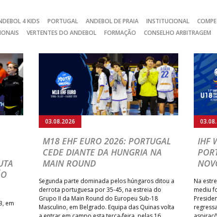
NDEBOL 4 KIDS
PORTUGAL
ANDEBOL DE PRAIA
INSTITUCIONAL
COMPE
IONAIS
VERTENTES DO ANDEBOL
FORMAÇÃO
CONSELHO ARBITRAGEM
03.08.2026
03.08
M18 EHF EURO 2026: PORTUGAL
IHF
CEDE DIANTE DA HUNGRIA NA
POR
UTA
MAIN ROUND
NOV
ÃO
Segunda parte dominada pelos húngaros ditou a
Na estre
derrota portuguesa por 35-45, na estreia do
mediu f
Grupo II da Main Round do Europeu Sub-18
Preside
3, em
Masculino, em Belgrado. Equipa das Quinas volta
regressa
a entrar em campo esta terça-feira, pelas 16
aspiraçõ