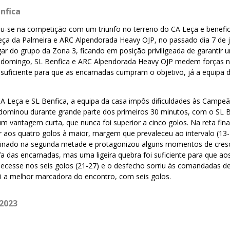
nfica
ou-se na competição com um triunfo no terreno do CA Leça e benefi
eça da Palmeira e ARC Alpendorada Heavy OJP, no passado dia 7 de j
ugar do grupo da Zona 3, ficando em posição priviligeada de garantir u
e domingo, SL Benfica e ARC Alpendorada Heavy OJP medem forças no
suficiente para que as encarnadas cumpram o objetivo, já a equipa 
CA Leça e SL Benfica, a equipa da casa impôs dificuldades às Campe
predominou durante grande parte dos primeiros 30 minutos, com o SL 
 vantagem curta, que nunca foi superior a cinco golos. Na reta fina
 aos quatro golos à maior, margem que prevaleceu ao intervalo (13-
minado na segunda metade e protagonizou alguns momentos de cres
a das encarnadas, mas uma ligeira quebra foi suficiente para que ao
lecesse nos seis golos (21-27) e o desfecho sorriu às comandadas de
foi a melhor marcadora do encontro, com seis golos.
2023