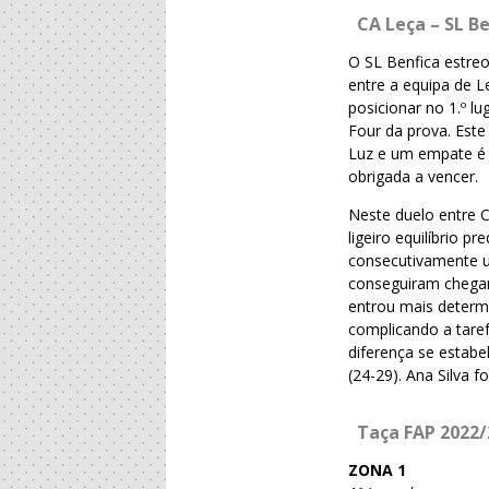
CA Leça – SL Be
O SL Benfica estre
entre a equipa de L
posicionar no 1.º l
Four da prova. Est
Luz e um empate é 
obrigada a vencer.
Neste duelo entre 
ligeiro equilíbrio 
consecutivamente um
conseguiram chegar
entrou mais deter
complicando a taref
diferença se estabe
(24-29). Ana Silva 
Taça FAP 2022/
ZONA 1