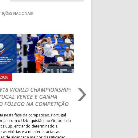
TIÇÕES NACIONAIS
Seguinte
.2026
02.08.2026
 W18 WORLD CHAMPIONSHIP:
FASE FINAL DE AND
TUGAL VENCE E GANHA
PRAIA: EFE – OS TI
O FÔLEGO NA COMPETIÇÃO
EM DOSE DUPLA E 
EQUIPAS GARANTEM
ia nesta fase da competição, Portugal
PBHT 2027
orças com o Uzbequistão, no Grupo II da
nt’s Cup, entrando determinado a
Formação de Espinho conquisto
r às vitórias e a manter intactas as
nacionais de sub-16 e sub-18 f
es de alcançar a melhor classificação