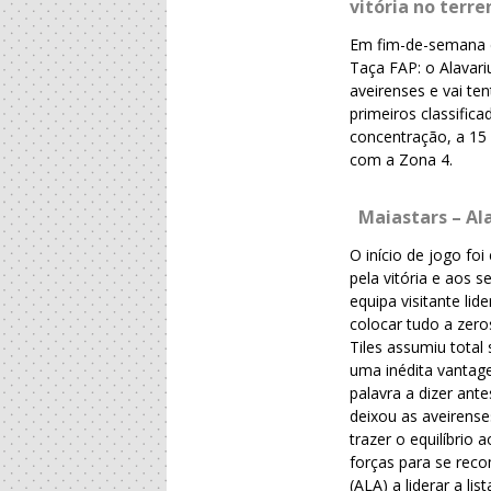
vitória no terre
Em fim-de-semana de
Taça FAP: o Alavar
aveirenses e vai t
primeiros classific
concentração, a 15 
com a Zona 4.
Maiastars – Al
O início de jogo f
pela vitória e aos s
equipa visitante li
colocar tudo a zero
Tiles assumiu total
uma inédita vantag
palavra a dizer ant
deixou as aveirens
trazer o equilíbrio
forças para se rec
(ALA) a liderar a l