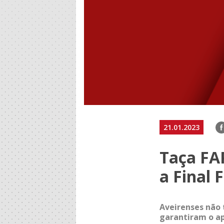
F
21.01.2023
Taça FAP
a Final 
Aveirenses não 
garantiram o ap