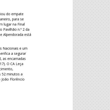
ciou do empate
aneiro, para se
m lugar na Final
 Pavilhão n.º 2 da
de Alpendorada está
ãs Nacionais e um
Benfica a segurar
l, as encarnadas
17). O CA Leça
cimento,
s 52 minutos a
 João Florêncio