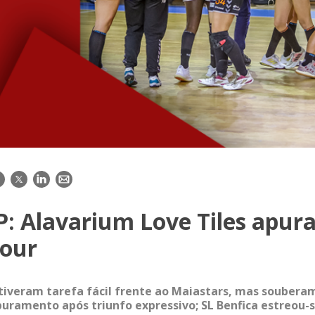
acebook
Twitter
LinkedIn
E-
mail
: Alavarium Love Tiles apura
Four
tiveram tarefa fácil frente ao Maiastars, mas souberam
uramento após triunfo expressivo; SL Benfica estreou