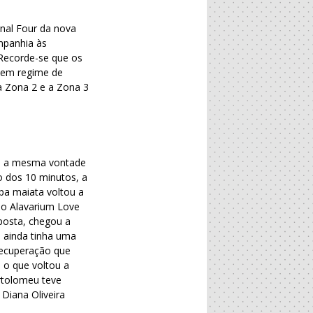
inal Four da nova
mpanhia às
 Recorde-se que os
a em regime de
 a Zona 2 e a Zona 3
om a mesma vontade
to dos 10 minutos, a
ipa maiata voltou a
e o Alavarium Love
sposta, chegou a
s ainda tinha uma
 recuperação que
 o que voltou a
artolomeu teve
Diana Oliveira