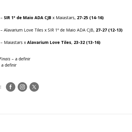
 –
SIR 1º de Maio ADA CJB
x Maiastars,
27-25 (14-16)
– Alavarium Love Tiles x SIR 1º de Maio ADA CJB,
27-27 (12-13)
 – Maiastars x
Alavarium Love Tiles
,
23-32 (13-16)
Finais
– a definir
 a definir
Siga-
Siga-
Siga-
:
nos
nos
nos
no
no
no
Facebook
Instagram
Twitter