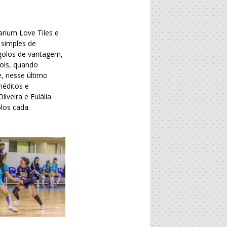
arium Love Tiles e
 simples de
 golos de vantagem,
pois, quando
e, nesse último
néditos e
iveira e Eulália
los cada.