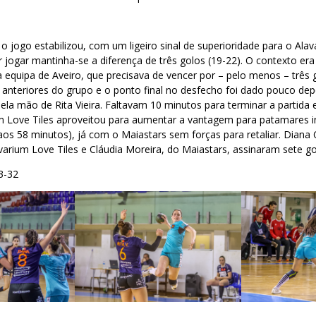
jogo estabilizou, com um ligeiro sinal de superioridade para o Alav
jogar mantinha-se a diferença de três golos (19-22). O contexto era
 equipa de Aveiro, que precisava de vencer por – pelo menos – três
 anteriores do grupo e o ponto final no desfecho foi dado pouco de
ela mão de Rita Vieira. Faltavam 10 minutos para terminar a partida 
um Love Tiles aproveitou para aumentar a vantagem para patamares i
aos 58 minutos), já com o Maiastars sem forças para retaliar. Diana Ol
varium Love Tiles e Cláudia Moreira, do Maiastars, assinaram sete go
3-32