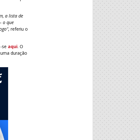
, a lista de
– o que
ogo”
, referiu o
a-se
aqui
. O
m uma duração