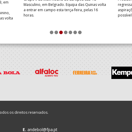
3, em
Masculino, em Belgrado. Equipa das Quinas volta
regressa
a entrar em campo esta terça-feira, pelas 16
aspiraçõ
inino,
horas.
possíve
as volta
1
2
3
4
5
6
7
odos os direitos reservados.
E.
andebol@fpa.pt