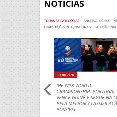
NOTÍCIAS
TODAS AS CATEGORIAS
ANDEBOL 4 GIRLS
A
COMPETIÇÕES INTERNACIONAIS
SELEÇÕES NAC
Anterior
04.08.2026
RO 2026: PORTUGAL
IHF W18 WORLD
N ROUND COM UMA
CHAMPIONSHIP: PORTUGAL
VENCE GUINÉ E SEGUE NA L
PELA MELHOR CLASSIFICAÇ
sta terça-feira a participação
POSSÍVEL
M18 EHF EURO 2026 com uma
ândia, por 41-29.