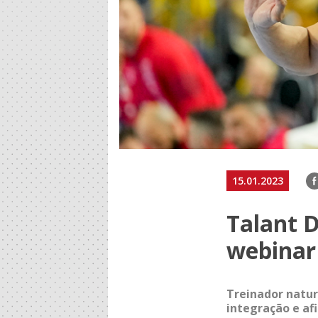
F
15.01.2023
Talant 
webinar 
Treinador natur
integração e af