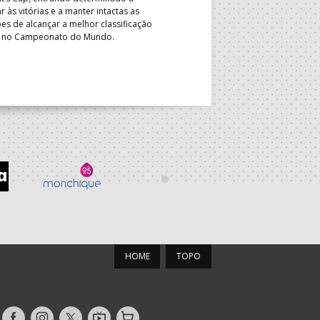
Formação de Espinho conquisto
r às vitórias e a manter intactas as
nacionais de sub-16 e sub-18 f
es de alcançar a melhor classificação
Associação Desportiva OSN e 
l no Campeonato do Mundo.
triunfaram nos quadros mascu
da Paz, AFC/Alvineri BH, AD IA
FC – AP asseguraram o direito
participar no Portugal Beach 
HOME
TOPO
Siga-
Siga-
Siga-
AndebolTV
Loja