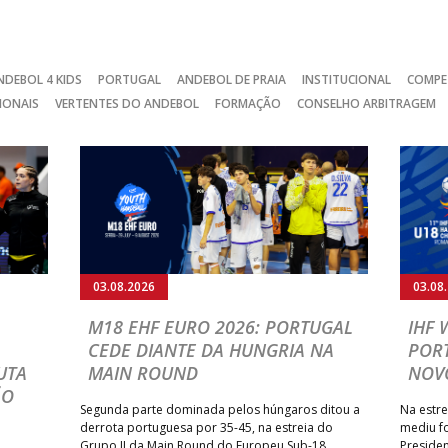
NDEBOL 4 KIDS
PORTUGAL
ANDEBOL DE PRAIA
INSTITUCIONAL
COMPE
IONAIS
VERTENTES DO ANDEBOL
FORMAÇÃO
CONSELHO ARBITRAGEM
03.08.2026
03.08
M18 EHF EURO 2026: PORTUGAL
IHF
CEDE DIANTE DA HUNGRIA NA
POR
UTA
MAIN ROUND
NOV
ÃO
Segunda parte dominada pelos húngaros ditou a
Na estre
derrota portuguesa por 35-45, na estreia do
mediu f
Grupo II da Main Round do Europeu Sub-18
Preside