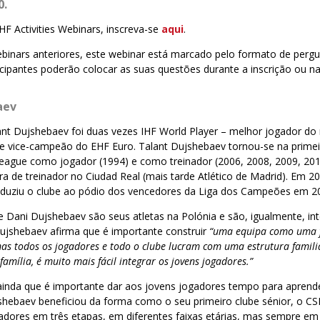
0.
EHF Activities Webinars, inscreva-se
aqui
.
binars anteriores, este webinar está marcado pelo formato de pergu
cipantes poderão colocar as suas questões durante a inscrição ou na
aev
nt Dujshebaev foi duas vezes IHF World Player – melhor jogador 
 e vice-campeão do EHF Euro. Talant Dujshebaev tornou-se na primei
ague como jogador (1994) e como treinador (2006, 2008, 2009, 201
a de treinador no Ciudad Real (mais tarde Atlético de Madrid). Em 2
nduziu o clube ao pódio dos vencedores da Liga dos Campeões em 2
 e Dani Dujshebaev são seus atletas na Polónia e são, igualmente, in
Dujshebaev afirma que é importante construir
“uma equipa como uma f
mas todos os jogadores e todo o clube lucram com uma estrutura familia
mília, é muito mais fácil integrar os jovens jogadores.”
ainda que é importante dar aos jovens jogadores tempo para aprende
jshebaev beneficiou da forma como o seu primeiro clube sénior, o 
gadores em três etapas, em diferentes faixas etárias, mas sempre e