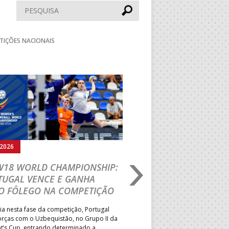
Pesquisar
TIÇÕES NACIONAIS
Seguinte
.2026
02.08.2026
 W18 WORLD CHAMPIONSHIP:
FASE FINAL DE AND
TUGAL VENCE E GANHA
PRAIA: EFE – OS TI
O FÔLEGO NA COMPETIÇÃO
EM DOSE DUPLA E 
EQUIPAS GARANTEM
ia nesta fase da competição, Portugal
PBHT 2027
orças com o Uzbequistão, no Grupo II da
nt’s Cup, entrando determinado a