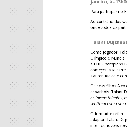
janeiro, às 13h0
Para participar no 
Ao contrário dos we
onde todos os parti
Talant Dujsheb
Como jogador, Tala
Olímpico e Mundial
a EHF Champions Le
começou sua carreir
Tauron Kielce e co
Os seus filhos Alex
espanhóis. Talant 
os jovens talentos, 
sentirem como uma fa
O formador refere 
adaptar. Talant Du
integrou jovens jo