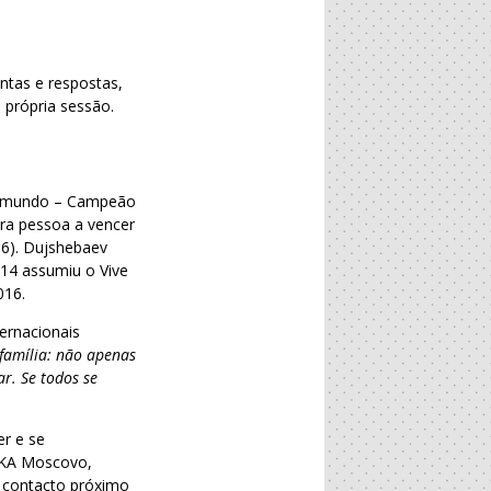
ntas e respostas,
 própria sessão.
do mundo – Campeão
ra pessoa a vencer
6). Dujshebaev
014 assumiu o Vive
016.
ternacionais
amília: não apenas
r. Se todos se
r e se
CSKA Moscovo,
m contacto próximo