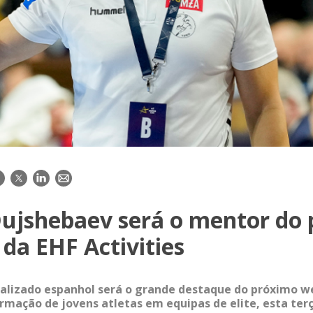
acebook
Twitter
LinkedIn
E-
mail
Dujshebaev será o mentor do
da EHF Activities
alizado espanhol será o grande destaque do próximo w
irmação de jovens atletas em equipas de elite, esta terç