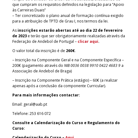
que cumpram os requisitos definidos na legislação para “Apoio
às Carreiras Duais”
– Ter concretizado o plano anual de formação contínua exigido
para a atribuição de TPTD de Grau I, nos termos da lei.
As
inscrições estarão abertas até ao dia 22 de fevereiro
de 2023
e terão que ser obrigatoriamente realizadas através da
Federação de Andebol de Portugal –
clicar aqui
.
O valor total da inscrição é de
260€
.
– Inscrição na Componente Geral e na Componente Específica –
200€ (pagamento através do
NIB 0036 0038 9910 0422 4683 9
a
Associação de Andebol de Braga)
– Inscrição na Componente Prática (estágio) – 60€ (a realizar
apenas após a conclusão da componente Curricular).
Para mais informações contactar:
Email:
geral@aab.pt
Telefone: 253 616 072
Consulte a Calendarização do Curso e Regulamento do
Curso:
Calendarização do Curso –
Aqui