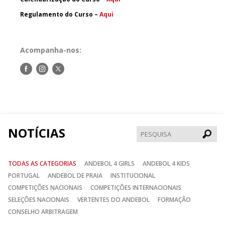
Regulamento do Curso –
Aqui
Acompanha-nos:
Siga-
Siga-
Siga-
nos
nos
nos
no
no
no
Facebook
Instagram
Twitter
NOTÍCIAS
Pesqui
TODAS AS CATEGORIAS
ANDEBOL 4 GIRLS
ANDEBOL 4 KIDS
PORTUGAL
ANDEBOL DE PRAIA
INSTITUCIONAL
COMPETIÇÕES NACIONAIS
COMPETIÇÕES INTERNACIONAIS
SELEÇÕES NACIONAIS
VERTENTES DO ANDEBOL
FORMAÇÃO
CONSELHO ARBITRAGEM