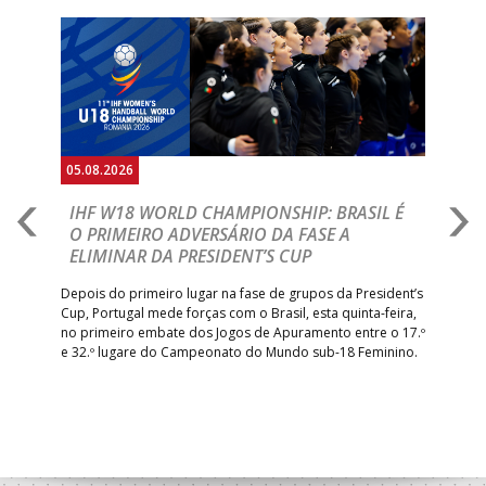
Anterior
Seguin
05.08.2026
05.
A
IHF W18 WORLD CHAMPIONSHIP: BRASIL É
I
IA
O PRIMEIRO ADVERSÁRIO DA FASE A
V
ELIMINAR DA PRESIDENT’S CUP
I
R
Depois do primeiro lugar na fase de grupos da President’s
Cup, Portugal mede forças com o Brasil, esta quinta-feira,
Tre
–
no primeiro embate dos Jogos de Apuramento entre o 17.º
inte
e 32.º lugare do Campeonato do Mundo sub-18 Feminino.
con
Pite