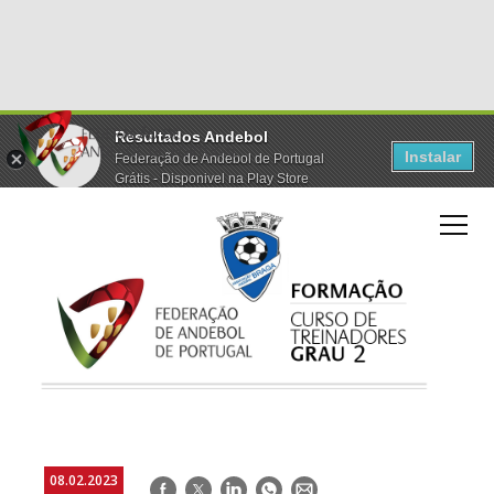
Resultados Andebol
Instalar
Federação de Andebol de Portugal
Grátis - Disponivel na Play Store
08.02.2023
Facebook
Twitter
LinkedIn
WhatsApp
E-