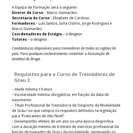
A Equipa de Formação será a seguinte:
Diretor de Curso
– Marco Guimarães
Secretaria do Curso
– Elisabete de Cardoso
Formadores
– Luís Santos, Sofia Osório, Jorge Rodrigues e
Marco Guimarães
Coordenadores de Estágio
–
a designar
Tutores
–
a designar
Candidaturas disponíveis para treinadores de todas as regiões do
país. Para qualquer esclarecimento contactar a Associação de
Andebol de Braga.
Requisitos para o Curso de Treinadores de
Grau 2
– Idade mínima 19 anos
– Escolaridade mínima obrigatória, em função da data de
nascimento
– Título Profissional de Treinador/a de Desporto da Modalidade
de Grau I ou que cumpra os requisitos definidos na legislação
para “Praticantes de Alto Nível”
– Desempenho efetivo de um ano ou uma época desportiva
com a duração mínima de 6 meses de exercício profissional da
função de treinador de Grau I da modalidade, excetuando os