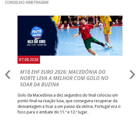
CONSELHO ARBITRAGEM
Anterior
Seguin
07.08.2026
06.
A
M18 EHF EURO 2026: MACEDÓNIA DO
D
NORTE LEVA A MELHOR COM GOLO NO
Com
SOAR DA BUZINA
épo
o de
arra
 o
Golo da Macedónia a dez segundos do final colocou um
de
ponto final na reação lusa, que conseguira recuperar da
desvantagem e ficar a um passo da vitória. Portugal vira o
foco para o embate do 11.º e 12.º lugar.