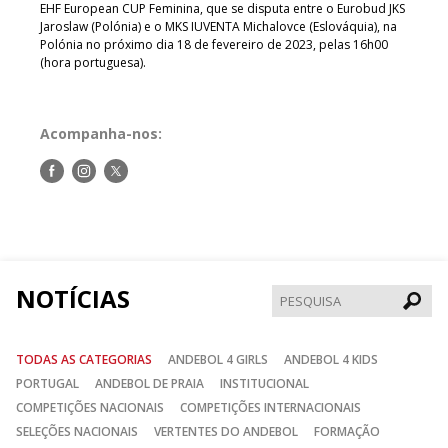
EHF European CUP Feminina, que se disputa entre o Eurobud JKS
Jaroslaw (Polónia) e o MKS IUVENTA Michalovce (Eslováquia), na
Polónia no próximo dia 18 de fevereiro de 2023, pelas 16h00
(hora portuguesa).
Acompanha-nos:
Siga-
Siga-
Siga-
nos
nos
nos
no
no
no
Facebook
Instagram
Twitter
NOTÍCIAS
Pesqui
TODAS AS CATEGORIAS
ANDEBOL 4 GIRLS
ANDEBOL 4 KIDS
PORTUGAL
ANDEBOL DE PRAIA
INSTITUCIONAL
COMPETIÇÕES NACIONAIS
COMPETIÇÕES INTERNACIONAIS
SELEÇÕES NACIONAIS
VERTENTES DO ANDEBOL
FORMAÇÃO