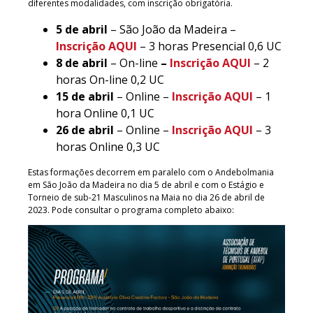
diferentes modalidades, com inscrição obrigatória.
5 de abril
– São João da Madeira –
Inscrição AQUI
– 3 horas Presencial 0,6 UC
8 de abril
– On-line
–
Inscrição AQ
U
I
– 2
horas On-line 0,2 UC
15 de abril
– Online –
Inscrição AQUI
– 1
hora Online 0,1 UC
26 de abril
– Online –
Inscrição AQUI
– 3
horas Online 0,3 UC
Estas formações decorrem em paralelo com o Andebolmania
em São João da Madeira no dia 5 de abril e com o Estágio e
Torneio de sub-21 Masculinos na Maia no dia 26 de abril de
2023. Pode consultar o programa completo abaixo: