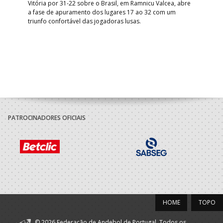
Vitória por 31-22 sobre o Brasil, em Ramnicu Valcea, abre
Sele
a fase de apuramento dos lugares 17 ao 32 com um
EURO
triunfo confortável das jogadoras lusas.
gar
Mun
PATROCINADORES OFICIAIS
HOME
TOPO
© 2026 Federação de Andebol de Portugal. Todos os