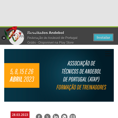
Resultados Andebol
Instalar
Federação de Andebol de Portugal
Grátis - Disponivel na Play Store
28.03.2023
Facebook
Twitter
LinkedIn
WhatsApp
E-