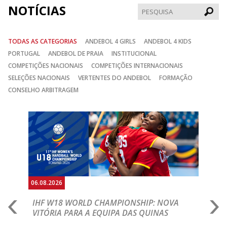
NOTÍCIAS
Pesqui
TODAS AS CATEGORIAS
ANDEBOL 4 GIRLS
ANDEBOL 4 KIDS
PORTUGAL
ANDEBOL DE PRAIA
INSTITUCIONAL
COMPETIÇÕES NACIONAIS
COMPETIÇÕES INTERNACIONAIS
SELEÇÕES NACIONAIS
VERTENTES DO ANDEBOL
FORMAÇÃO
CONSELHO ARBITRAGEM
Anterior
Seguin
06.08.2026
06.
IHF W18 WORLD CHAMPIONSHIP: NOVA
M
VITÓRIA PARA A EQUIPA DAS QUINAS
S
ra a