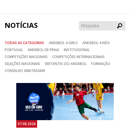
no
no
no
Facebook
Instagram
Twitter
NOTÍCIAS
Pesqui
TODAS AS CATEGORIAS
ANDEBOL 4 GIRLS
ANDEBOL 4 KIDS
PORTUGAL
ANDEBOL DE PRAIA
INSTITUCIONAL
COMPETIÇÕES NACIONAIS
COMPETIÇÕES INTERNACIONAIS
SELEÇÕES NACIONAIS
VERTENTES DO ANDEBOL
FORMAÇÃO
CONSELHO ARBITRAGEM
Anterior
Seguin
07.08.2026
06.