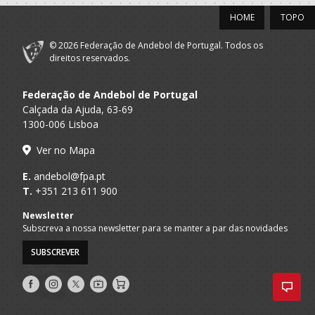
HOME
TOPO
© 2026 Federação de Andebol de Portugal. Todos os
direitos reservados.
Federação de Andebol de Portugal
Calçada da Ajuda, 63-69
1300-006 Lisboa
Ver no Mapa
E.
andebol@fpa.pt
T.
+351 213 611 900
Newsletter
Subscreva a nossa newsletter para se manter a par das novidades
SUBSCREVER
Siga-
Siga-
Siga-
AndebolTV
Loja
nos
nos
nos
no
no
no