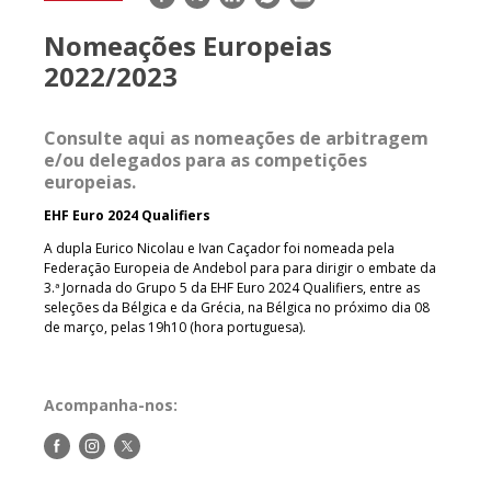
mail
Nomeações Europeias
2022/2023
Consulte aqui as nomeações de arbitragem
e/ou delegados para as competições
europeias.
EHF Euro 2024 Qualifiers
A dupla Eurico Nicolau e Ivan Caçador foi nomeada pela
Federação Europeia de Andebol para para dirigir o embate da
3.ª Jornada do Grupo 5 da EHF Euro 2024 Qualifiers, entre as
seleções da Bélgica e da Grécia, na Bélgica no próximo dia 08
de março, pelas 19h10 (hora portuguesa).
Acompanha-nos:
Siga-
Siga-
Siga-
nos
nos
nos