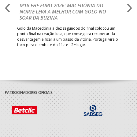
A
M18 EHF EURO 2026: MACEDÓNIA DO
D
NORTE LEVA A MELHOR COM GOLO NO
Com
SOAR DA BUZINA
épo
o de
arra
 o
Golo da Macedónia a dez segundos do final colocou um
de
ponto final na reação lusa, que conseguira recuperar da
desvantagem e ficar a um passo da vitória. Portugal vira o
foco para o embate do 11.º e 12.º lugar.
PATROCINADORES OFICIAIS