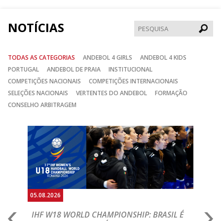
NOTÍCIAS
Pesqui
TODAS AS CATEGORIAS
ANDEBOL 4 GIRLS
ANDEBOL 4 KIDS
PORTUGAL
ANDEBOL DE PRAIA
INSTITUCIONAL
COMPETIÇÕES NACIONAIS
COMPETIÇÕES INTERNACIONAIS
SELEÇÕES NACIONAIS
VERTENTES DO ANDEBOL
FORMAÇÃO
CONSELHO ARBITRAGEM
Anterior
Seguin
05.08.2026
05.
A
IHF W18 WORLD CHAMPIONSHIP: BRASIL É
I