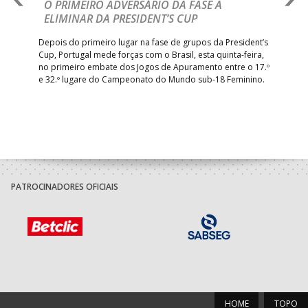
IA
O PRIMEIRO ADVERSÁRIO DA FASE A
V
ELIMINAR DA PRESIDENT’S CUP
I
R
Depois do primeiro lugar na fase de grupos da President’s
Cup, Portugal mede forças com o Brasil, esta quinta-feira,
Tre
–
no primeiro embate dos Jogos de Apuramento entre o 17.º
inte
e 32.º lugare do Campeonato do Mundo sub-18 Feminino.
con
Pite
PATROCINADORES OFICIAIS
HOME
TOPO