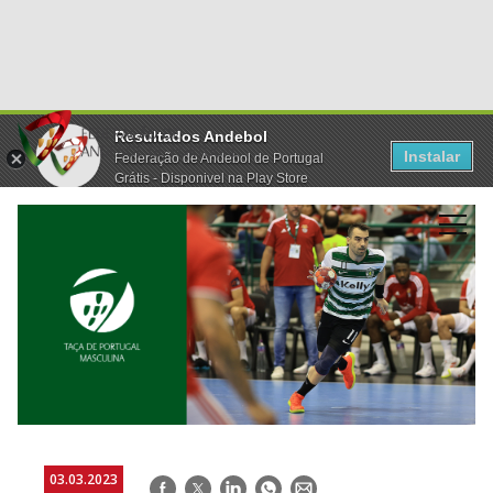
Resultados Andebol
Instalar
Federação de Andebol de Portugal
Grátis - Disponivel na Play Store
03.03.2023
Facebook
Twitter
LinkedIn
WhatsApp
E-