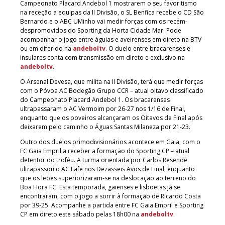
Campeonato Placard Andebol 1 mostrarem o seu favoritismo
na receção a equipas da II Divisão, o SL Benfica recebe o CD São
Bernardo e o ABC UMinho vai medir forças com os recém-
despromovidos do Sporting da Horta Cidade Mar. Pode
acompanhar o jogo entre águias e aveirenses em direto na BTV
ou em diferido na
andeboltv
. O duelo entre bracarenses e
insulares conta com transmissão em direto e exclusivo na
andeboltv
.
O Arsenal Devesa, que milita na II Divisão, terá que medir forças
com o Póvoa AC Bodegão Grupo CCR – atual oitavo classificado
do Campeonato Placard Andebol 1. Os bracarenses
ultrapassaram o AC Vermoim por 26-27 nos 1/16 de Final,
enquanto que os poveiros alcançaram os Oitavos de Final após
deixarem pelo caminho o Águas Santas Milaneza por 21-23.
Outro dos duelos primodivisionários acontece em Gaia, com o
FC Gaia Empril a receber a formação do Sporting CP – atual
detentor do troféu. A turma orientada por Carlos Resende
ultrapassou o AC Fafe nos Dezasseis Avos de Final, enquanto
que os leões superiorizaram-se na deslocação ao terreno do
Boa Hora FC. Esta temporada, gaienses e lisboetas já se
encontraram, com o jogo a sorrir à formação de Ricardo Costa
por 39-25. Acompanhe a partida entre FC Gaia Empril e Sporting
CP em direto este sábado pelas 18h00 na
andeboltv
.