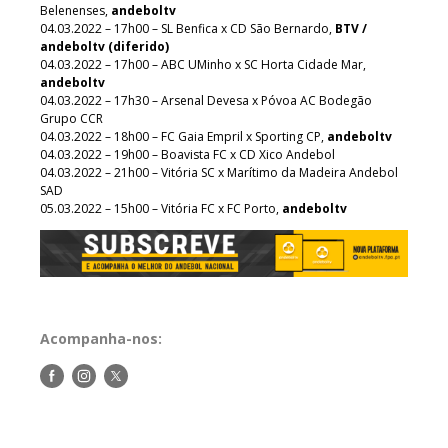
Belenenses,
andeboltv
04.03.2022 – 17h00 – SL Benfica x CD São Bernardo,
BTV /
andeboltv (diferido)
04.03.2022 – 17h00 – ABC UMinho x SC Horta Cidade Mar,
andeboltv
04.03.2022 – 17h30 – Arsenal Devesa x Póvoa AC Bodegão
Grupo CCR
04.03.2022 – 18h00 – FC Gaia Empril x Sporting CP,
andeboltv
04.03.2022 – 19h00 – Boavista FC x CD Xico Andebol
04.03.2022 – 21h00 – Vitória SC x Marítimo da Madeira Andebol
SAD
05.03.2022 – 15h00 – Vitória FC x FC Porto,
andeboltv
Acompanha-nos:
Siga-
Siga-
Siga-
nos
nos
nos
no
no
no
Facebook
Instagram
Twitter