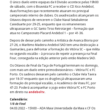
O único duelo entre equipas da II Divisão acontece pelas 19h00
de sábado, com o Boavista FC a receber o CD Xico Andebol,
duas formações que recentemente atuaram no principal
campeonato interno de clubes. Os axadrezados alcançaram os
Oitavos depois de vencerem o Clube Naval Setubalense
Caixiduarte por 29-25, enquanto que os vimarenenses
ultrapassaram o GC Santo Tirso Retrotarget – formação que
atua no Campeonato Placard Andebol 1 – por 41-36.
Depois de deixar pelo caminho a Artística de Avanca Bioria por
27-26, o Marítimo Madeira Andebol SAD tem uma deslocação a
Guimarães, para defrontar a formação do Vitória SC – que milita
no segundo escalão – à procura de repetir a presença na Final
Four, conseguida na edição anterior pelo então Madeira SAD.
Os Oitavos de Final da Taça de Portugal terminam no domingo,
com mais um duelo entre primodivisionários – Vitória FC e FC
Porto. Os sadinos deixaram pelo caminho o Clube Vela Tavira
por 18-37 enquanto que os dragões já ultrapassaram uma
formação do principal escalão, o Académico de Viseu FC, por
47-23. Poderá acompanhar o jogo entre Vitória FC e FC Porto
em direto na
andeboltv
.
Calendário:
1/8 de Final
04.03.2022 – 15h00 – ADA Maia Universidade da Maia x CF Os