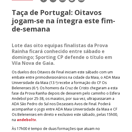
mail
Taça de Portugal: Oitavos
jogam-se na íntegra este fim-
de-semana
Lote das oito equipas finalistas da Prova
Rainha ficará conhecido entre sábado e
domingo; Sporting CP defende o título em
Vila Nova de Gaia.
Os duelos dos Oitavos de Final iniciam este sábado com um
embate entre primodivisionários na cidade da Maia, o ADA Maia
Universidade da Maia (13.º) recebe a formação do CF Os
Belenenses (6.º). Os homens da Cruz de Cristo chegaram a esta
fase da Prova Rainha depois de deixarem pelo caminho o Esfera
Andebol por 25-38, os maiatos, por sua vez, ultrapassaram a
ADA São Pedro do Sul nos Dezasseis Avos de Final. Poderá
acompanhar o jogo entre ADA Maia Universidade da Maia e CF
Os Belenenses em direto e exclusivo este sábado, pelas 15h00,
na
andeboltv
.
Às 17h00 é tempo de duas formações que atuam no