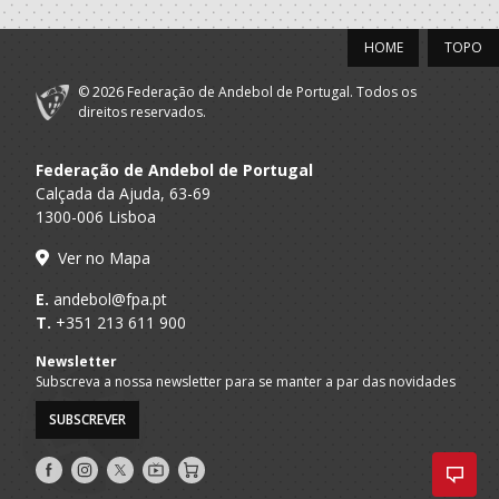
HOME
TOPO
© 2026 Federação de Andebol de Portugal. Todos os
direitos reservados.
Federação de Andebol de Portugal
Calçada da Ajuda, 63-69
1300-006 Lisboa
Ver no Mapa
E.
andebol@fpa.pt
T.
+351 213 611 900
Newsletter
Subscreva a nossa newsletter para se manter a par das novidades
SUBSCREVER
Siga-
Siga-
Siga-
AndebolTV
Loja
nos
nos
nos