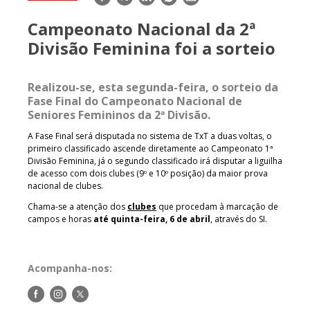
mail
Campeonato Nacional da 2ª
Divisão Feminina foi a sorteio
Realizou-se, esta segunda-feira, o sorteio da
Fase Final do Campeonato Nacional de
Seniores Femininos da 2ª Divisão.
A Fase Final será disputada no sistema de TxT a duas voltas, o
primeiro classificado ascende diretamente ao Campeonato 1ª
Divisão Feminina, já o segundo classificado irá disputar a liguilha
de acesso com dois clubes (9º e 10º posição) da maior prova
nacional de clubes.
Chama-se a atenção dos
clubes
que procedam à marcação de
campos e horas
até quinta-feira, 6 de abril
, através do SI.
Acompanha-nos:
Siga-
Siga-
Siga-
nos
nos
nos