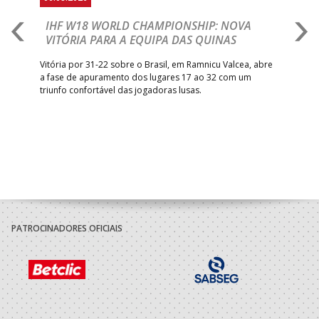
IHF W18 WORLD CHAMPIONSHIP: NOVA
M
VITÓRIA PARA A EQUIPA DAS QUINAS
S
ra a
Vitória por 31-22 sobre o Brasil, em Ramnicu Valcea, abre
Sele
a fase de apuramento dos lugares 17 ao 32 com um
EURO
triunfo confortável das jogadoras lusas.
gar
Mun
PATROCINADORES OFICIAIS