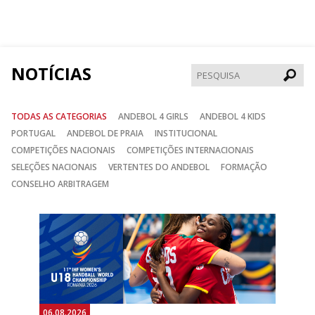
no
no
no
Facebook
Instagram
Twitter
NOTÍCIAS
Pesqui
TODAS AS CATEGORIAS
ANDEBOL 4 GIRLS
ANDEBOL 4 KIDS
PORTUGAL
ANDEBOL DE PRAIA
INSTITUCIONAL
COMPETIÇÕES NACIONAIS
COMPETIÇÕES INTERNACIONAIS
SELEÇÕES NACIONAIS
VERTENTES DO ANDEBOL
FORMAÇÃO
CONSELHO ARBITRAGEM
Anterior
Seguin
06.08.2026
06.