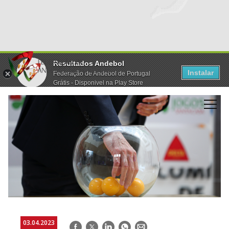
Resultados Andebol
Instalar
Federação de Andebol de Portugal
Grátis - Disponivel na Play Store
03.04.2023
Facebook
Twitter
LinkedIn
WhatsApp
E-