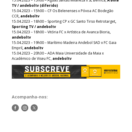
15.04.2023 – 15h00 – Águas Santas Milaneza x SL Benfica,
A Bola
TV / andeboltv (diferido)
15.04.2023 – 15h00 – CF Os Belenenses x Póvoa AC Bodegão
CCR
, andeboltv
15.04.2023 – 18h00 – Sporting CP x GC Santo Tirso Retrotarget
,
Sporting TV / andeboltv
15.04.2023 – 18h00 – Vitória FC x Artística de Avanca Bioria
,
andeboltv
15.04.2023 – 19h00 – Marítimo Madeira Andebol SAD x FC Gaia
Empril
, andeboltv
15.04.2023 – 20h30 – ADA Maia Universidade da Maia x
Académico de Viseu FC,
andeboltv
Acompanha-nos:
Siga-
Siga-
Siga-
nos
nos
nos
no
no
no
Facebook
Instagram
Twitter