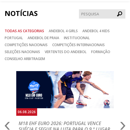
NOTÍCIAS
Pesqui
TODAS AS CATEGORIAS
ANDEBOL 4 GIRLS
ANDEBOL 4 KIDS
PORTUGAL
ANDEBOL DE PRAIA
INSTITUCIONAL
COMPETIÇÕES NACIONAIS
COMPETIÇÕES INTERNACIONAIS
SELEÇÕES NACIONAIS
VERTENTES DO ANDEBOL
FORMAÇÃO
CONSELHO ARBITRAGEM
Anterior
Seguin
06.08.2026
05.
M18 EHF EURO 2026: PORTUGAL VENCE
R
SUÉCIA E SEGUE NA LUTA PARA O 9.º LUGAR
R