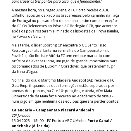
para trazer os três pontos para casa, que é fundamental.”
À mesma hora, no Dragão Arena, o FC Porto recebe o ABC
UMinho, após ter deixado os bracarenses pelo caminho na Taça
de Portugal no passado fim-de-semana, assim como a receção
do CF Os Belenenses ao Póvoa AC Bodegão CCR, que acontece
após os poveiros terem eliminado os lisboetas da Prova Rainha,
na Póvoa de Varzim.
Mais tarde, o líder Sporting CP encontra o GC Santo Tirso
Retrotarget – atual lanterna vermelha do Campeonato – no
Pavilhão João Rocha e Vitória FC tem embate marcado com
Artística de Avanca Bioria, um jogo de grande importância para
os comandados de Ljubomir Obradovic, que pretendem fugir
da linha d’água.
No final do dia, o Marítimo Madeira Andebol SAD recebe o FC
Gaia Empril, quando as duas formações estão separadas por
apenas dois pontos, na 7ª e 10ª posições, e ainda, ADA Maia
Universidade da Maia faz a receção ao Académico de Viseu –
num jogo em que nenhuma das equipas quererá perder pontos.
Calendário – Campeonato Placard Andebol 1
20ª Jornada
15.04.2023 – 15h00 – FC Porto x ABC UMinho
, Porto Canal /
andeboltv (diferido)