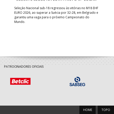
bre
Seleção Nacional sub-18 regressou às vitórias no M18 EHF
San
EURO 2026, ao superar a Suécia por 32-28, em Belgrado e
Figu
garantiu uma vaga para o próximo Campeonato do
pro
Mundo.
tal
PATROCINADORES OFICIAIS
HOME
TOPO