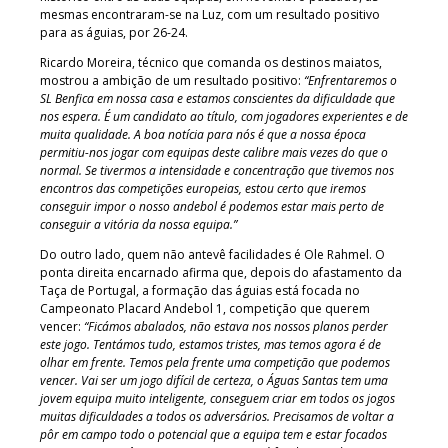
mesmas encontraram-se na Luz, com um resultado positivo
para as águias, por 26-24.
Ricardo Moreira, técnico que comanda os destinos maiatos,
mostrou a ambição de um resultado positivo:
“Enfrentaremos o
SL Benfica em nossa casa e estamos conscientes da dificuldade que
nos espera. É um candidato ao título, com jogadores experientes e de
muita qualidade. A boa notícia para nós é que a nossa época
permitiu-nos jogar com equipas deste calibre mais vezes do que o
normal. Se tivermos a intensidade e concentração que tivemos nos
encontros das competições europeias, estou certo que iremos
conseguir impor o nosso andebol é podemos estar mais perto de
conseguir a vitória da nossa equipa.”
Do outro lado, quem não antevê facilidades é Ole Rahmel. O
ponta direita encarnado afirma que, depois do afastamento da
Taça de Portugal, a formação das águias está focada no
Campeonato Placard Andebol 1, competição que querem
vencer:
“Ficámos abalados, não estava nos nossos planos perder
este jogo. Tentámos tudo, estamos tristes, mas temos agora é de
olhar em frente. Temos pela frente uma competição que podemos
vencer. Vai ser um jogo difícil de certeza, o Águas Santas tem uma
jovem equipa muito inteligente, conseguem criar em todos os jogos
muitas dificuldades a todos os adversários. Precisamos de voltar a
pôr em campo todo o potencial que a equipa tem e estar focados