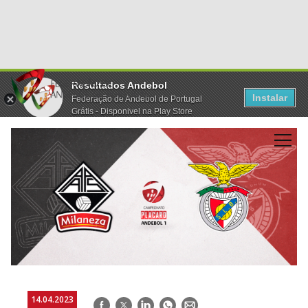
Resultados Andebol
Instalar
Federação de Andebol de Portugal
Grátis - Disponivel na Play Store
14.04.2023
Facebook
Twitter
LinkedIn
WhatsApp
E-