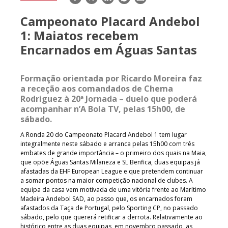
mail
Campeonato Placard Andebol
1: Maiatos recebem
Encarnados em Águas Santas
Formação orientada por Ricardo Moreira faz
a receção aos comandados de Chema
Rodriguez à 20ª Jornada – duelo que poderá
acompanhar n’A Bola TV, pelas 15h00, de
sábado.
A Ronda 20 do Campeonato Placard Andebol 1 tem lugar
integralmente neste sábado e arranca pelas 15h00 com três
embates de grande importância – o primeiro dos quais na Maia,
que opõe Águas Santas Milaneza e SL Benfica, duas equipas já
afastadas da EHF European League e que pretendem continuar
a somar pontos na maior competição nacional de clubes. A
equipa da casa vem motivada de uma vitória frente ao Marítimo
Madeira Andebol SAD, ao passo que, os encarnados foram
afastados da Taça de Portugal, pelo Sporting CP, no passado
sábado, pelo que quererá retificar a derrota. Relativamente ao
histórico entre as duas equipas, em novembro passado, as