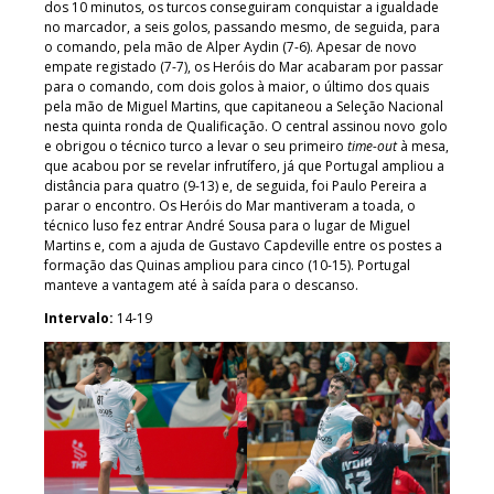
dos 10 minutos, os turcos conseguiram conquistar a igualdade
no marcador, a seis golos, passando mesmo, de seguida, para
o comando, pela mão de Alper Aydin (7-6). Apesar de novo
empate registado (7-7), os Heróis do Mar acabaram por passar
para o comando, com dois golos à maior, o último dos quais
pela mão de Miguel Martins, que capitaneou a Seleção Nacional
nesta quinta ronda de Qualificação. O central assinou novo golo
e obrigou o técnico turco a levar o seu primeiro
time-out
à mesa,
que acabou por se revelar infrutífero, já que Portugal ampliou a
distância para quatro (9-13) e, de seguida, foi Paulo Pereira a
parar o encontro. Os Heróis do Mar mantiveram a toada, o
técnico luso fez entrar André Sousa para o lugar de Miguel
Martins e, com a ajuda de Gustavo Capdeville entre os postes a
formação das Quinas ampliou para cinco (10-15). Portugal
manteve a vantagem até à saída para o descanso.
Intervalo:
14-19