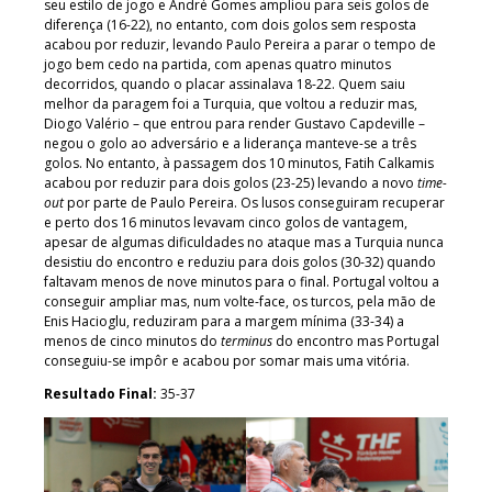
seu estilo de jogo e André Gomes ampliou para seis golos de
diferença (16-22), no entanto, com dois golos sem resposta
acabou por reduzir, levando Paulo Pereira a parar o tempo de
jogo bem cedo na partida, com apenas quatro minutos
decorridos, quando o placar assinalava 18-22. Quem saiu
melhor da paragem foi a Turquia, que voltou a reduzir mas,
Diogo Valério – que entrou para render Gustavo Capdeville –
negou o golo ao adversário e a liderança manteve-se a três
golos. No entanto, à passagem dos 10 minutos, Fatih Calkamis
acabou por reduzir para dois golos (23-25) levando a novo
time-
out
por parte de Paulo Pereira. Os lusos conseguiram recuperar
e perto dos 16 minutos levavam cinco golos de vantagem,
apesar de algumas dificuldades no ataque mas a Turquia nunca
desistiu do encontro e reduziu para dois golos (30-32) quando
faltavam menos de nove minutos para o final. Portugal voltou a
conseguir ampliar mas, num volte-face, os turcos, pela mão de
Enis Hacioglu, reduziram para a margem mínima (33-34) a
menos de cinco minutos do
terminus
do encontro mas Portugal
conseguiu-se impôr e acabou por somar mais uma vitória.
Resultado Final:
35-37