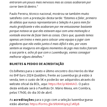
entraram um pouco mais nervosos mas as coisas acabaram por
correr bem lá dentro.”
Paulo Pereira, técnico nacional, mostrou-se também muito
satisfeito com a prestação desta tarde:
“Estamos a falar, primeiro
de atletas que nunca representaram a Seleção A e para mim foi
muito gratificante e eles acabaram por me entusiasmar bastante
porque notava-se que eles estavam aqui com uma motivação e
vontade enorme de fazer bem as coisas. Claro que, quando temos
apenas um treino e meio para colocar uma equipa a jogar com
jogadores que não estão juntos é mais difícil e eles, por vezes
sentem-se inseguros em alguns momentos de jogo mas todos fizeram
a sua parte e, acho já que com o Luxemburgo, vamos conseguir
melhorar alguns detalhes.”
BILHETES & PEDIDO DE ACREDITAÇÃO
Os bilhetes para o sexto e último encontro dos Heróis do Mar
no EHF Euro 2024
Qualifiers
, frente ao Luxemburgo já estão à
venda, tem o custo de 5€ e poderão ser adquiridos através do
website oficial da BOL, aqui:
https://bit.ly/40nKiAO
. O palco
deste embate será o Pavilhão Dr. Mário Mexia, em Coimbra,
pelas 17h00, do dia 30 de abril.
As
acreditações
para o jogo com a seleção luxemburguesa
estão abertas:
https://forms.gle/shbKnKsysLjCvKEy8