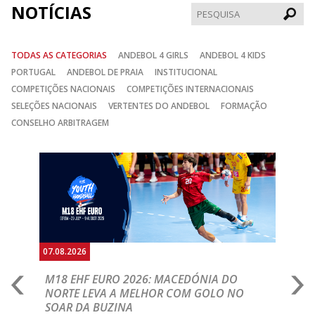
NOTÍCIAS
Pesqui
TODAS AS CATEGORIAS
ANDEBOL 4 GIRLS
ANDEBOL 4 KIDS
PORTUGAL
ANDEBOL DE PRAIA
INSTITUCIONAL
COMPETIÇÕES NACIONAIS
COMPETIÇÕES INTERNACIONAIS
SELEÇÕES NACIONAIS
VERTENTES DO ANDEBOL
FORMAÇÃO
CONSELHO ARBITRAGEM
Anterior
Seguin
06.08.2026
ACEDÓNIA DO
DIVISÕES E HONRA JÁ FORAM A SOR
 COM GOLO NO
Competições já têm definidos os emparelhame