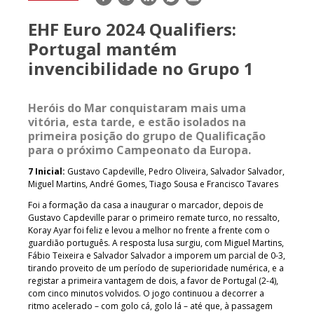
mail
EHF Euro 2024 Qualifiers:
Portugal mantém
invencibilidade no Grupo 1
Heróis do Mar conquistaram mais uma
vitória, esta tarde, e estão isolados na
primeira posição do grupo de Qualificação
para o próximo Campeonato da Europa.
7 Inicial:
Gustavo Capdeville, Pedro Oliveira, Salvador Salvador,
Miguel Martins, André Gomes, Tiago Sousa e Francisco Tavares
Foi a formação da casa a inaugurar o marcador, depois de
Gustavo Capdeville parar o primeiro remate turco, no ressalto,
Koray Ayar foi feliz e levou a melhor no frente a frente com o
guardião português. A resposta lusa surgiu, com Miguel Martins,
Fábio Teixeira e Salvador Salvador a imporem um parcial de 0-3,
tirando proveito de um período de superioridade numérica, e a
registar a primeira vantagem de dois, a favor de Portugal (2-4),
com cinco minutos volvidos. O jogo continuou a decorrer a
ritmo acelerado – com golo cá, golo lá – até que, à passagem