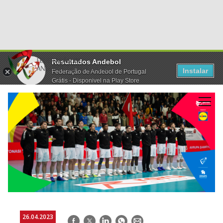
Resultados Andebol
Instalar
Federação de Andebol de Portugal
Grátis - Disponivel na Play Store
26.04.2023
Facebook
Twitter
LinkedIn
WhatsApp
E-