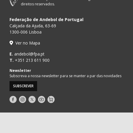
direitos reservados.
Federação de Andebol de Portugal
Calçada da Ajuda, 63-69
1300-006 Lisboa
Ver no Mapa
E.
andebol@fpa.pt
T.
+351 213 611 900
Newsletter
Subscreva a nossa newsletter para se manter a par das novidades
SUBSCREVER
Siga-
Siga-
Siga-
AndebolTV
Loja
nos
nos
nos
no
no
no
Facebook
Instagram
Twitter