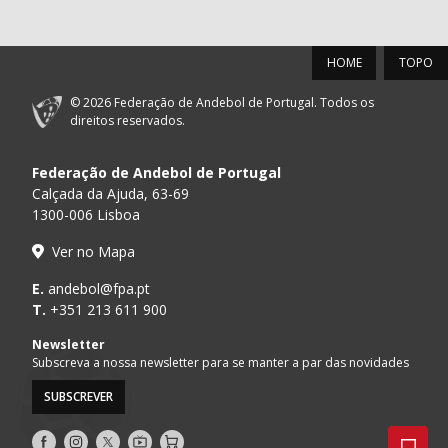
HOME
TOPO
© 2026 Federação de Andebol de Portugal. Todos os
direitos reservados.
Federação de Andebol de Portugal
Calçada da Ajuda, 63-69
1300-006 Lisboa
Ver no Mapa
E.
andebol@fpa.pt
T.
+351 213 611 900
Newsletter
Subscreva a nossa newsletter para se manter a par das novidades
SUBSCREVER
Siga-
Siga-
Siga-
AndebolTV
Loja