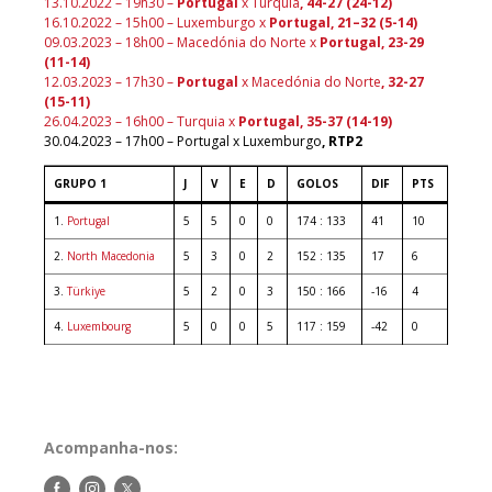
13.10.2022 – 19h30 –
Portugal
x Turquia
, 44-27 (24-12)
16.10.2022 – 15h00 – Luxemburgo x
Portugal, 21–32 (5-14)
09.03.2023 – 18h00 – Macedónia do Norte x
Portugal, 23-29
(11-14)
12.03.2023 – 17h30 –
Portugal
x Macedónia do Norte
, 32-27
(15-11)
26.04.2023 – 16h00 – Turquia x
Portugal, 35-37 (14-19)
30.04.2023 – 17h00 – Portugal x Luxemburgo
, RTP2
GRUPO 1
J
V
E
D
GOLOS
DIF
PTS
1.
Portugal
5
5
0
0
174 : 133
41
10
2.
North Macedonia
5
3
0
2
152 : 135
17
6
3.
Türkiye
5
2
0
3
150 : 166
-16
4
4.
Luxembourg
5
0
0
5
117 : 159
-42
0
Acompanha-nos:
Siga-
Siga-
Siga-