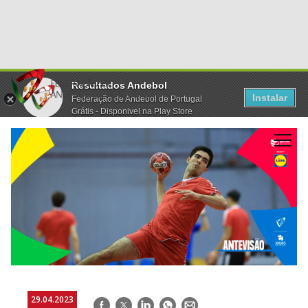
Resultados Andebol
Instalar
Federação de Andebol de Portugal
Grátis - Disponivel na Play Store
29.04.2023
Facebook
Twitter
LinkedIn
WhatsApp
E-