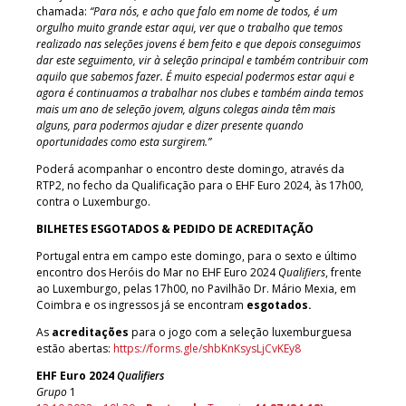
chamada:
“Para nós, e acho que falo em nome de todos, é um
orgulho muito grande estar aqui, ver que o trabalho que temos
realizado nas seleções jovens é bem feito e que depois conseguimos
dar este seguimento, vir à seleção principal e também contribuir com
aquilo que sabemos fazer. É muito especial podermos estar aqui e
agora é continuamos a trabalhar nos clubes e também ainda temos
mais um ano de seleção jovem, alguns colegas ainda têm mais
alguns, para podermos ajudar e dizer presente quando
oportunidades como esta surgirem.”
Poderá acompanhar o encontro deste domingo, através da
RTP2, no fecho da Qualificação para o EHF Euro 2024, às 17h00,
contra o Luxemburgo.
BILHETES ESGOTADOS & PEDIDO DE ACREDITAÇÃO
Portugal entra em campo este domingo, para o sexto e último
encontro dos Heróis do Mar no EHF Euro 2024
Qualifiers
, frente
ao Luxemburgo, pelas 17h00, no Pavilhão Dr. Mário Mexia, em
Coimbra e os ingressos já se encontram
esgotados.
As
acreditações
para o jogo com a seleção luxemburguesa
estão abertas:
https://forms.gle/shbKnKsysLjCvKEy8
EHF Euro 2024
Qualifiers
Grupo
1