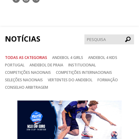
nos
nos
nos
no
no
no
Facebook
Instagram
Twitter
NOTÍCIAS
Pesqui
TODAS AS CATEGORIAS
ANDEBOL 4 GIRLS
ANDEBOL 4 KIDS
PORTUGAL
ANDEBOL DE PRAIA
INSTITUCIONAL
COMPETIÇÕES NACIONAIS
COMPETIÇÕES INTERNACIONAIS
SELEÇÕES NACIONAIS
VERTENTES DO ANDEBOL
FORMAÇÃO
CONSELHO ARBITRAGEM
Anterior
Seguin