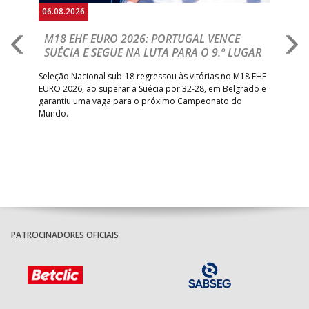
06.08.2026
05.
M18 EHF EURO 2026: PORTUGAL VENCE
R
SUÉCIA E SEGUE NA LUTA PARA O 9.º LUGAR
R
bre
Seleção Nacional sub-18 regressou às vitórias no M18 EHF
San
EURO 2026, ao superar a Suécia por 32-28, em Belgrado e
Figu
garantiu uma vaga para o próximo Campeonato do
pro
Mundo.
tal
PATROCINADORES OFICIAIS