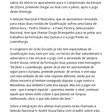
sabor da vitória no apuramento para o Campeonato da Europa
de 2024 e, pretende chegar ao final com o pleno, após o jogo
deste domingo.
A Seleção Nacional A Masculina, que se apresentou renovada
para estas duas rondas de Qualificação sofreu uma baixa de
última hora – Pedro Oliveira – e Paulo Pereira, Selecionador
Nacional, teve que chamar Diogo Branquinho para se juntar aos
trabalhos da formação das Quinas e ir a jogo frente ao
Luxemburgo.
A congénere do Grão Ducado já não tem expectativas de
Qualificação mas, nem por isso, os Heróis do Mar subestimam o
adversário e irão encarar o jogo com a seriedade de sempre.
André Sousa, central da formação lusa, passou esta mensagem:
“De facto o Luxemburgo, apesar de já não ter oportunidade de
seguir para o Europeu, pretende pontuar, de certeza, e vem aqui
com essa ambição de dar uma resposta diferente, ainda que no
último encontro já tenham conseguido disputar o jogo contra a
Macedónia, que também é uma boa equipa. Mas nós a jogar em
casa – que é sempre especial – queremos manter o nível, continuar
aquilo que temos vindo a fazer e que fizemos na Turquia,
melhorando, claro, o que não esteve tão bem.”
Sobre a integração dos atletas mais jovens nesta chamada à
Seleção Nacional A, André Sousa falou com orgulho sobre esta