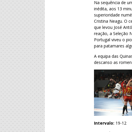
Na sequência de um
inédita, aos 13 min
superioridade numér
Cristina Neagu. O c
que levou José Antó
reação, a Seleção 
Portugal viveu o pi
para patamares alg
A equipa das Quinas
descanso as romena
Intervalo:
19-12