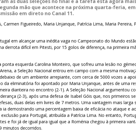
ram as duas seleções no final e a tarefa está agora mai
segunda mão que acontece na próxima quarta-feria, em
missão em direto no Canal 11.
s, Carmen Figueiredo, Maria Unjanque, Patrícia Lima, Maria Pereira, P
rtugal em alcançar uma inédita vaga no Campeonato do Mundo estã
a derrota difícil em Pitesti, por 15 golos de diferença, na primeira 
a ponta esquerda Carolina Monteiro, que sofreu uma lesão no gémeo
i Arena, a Seleção Nacional entrou em campo com a mesma motivaç
, debaixo de um ambiente arrepiante, com cerca de 5000 vozes a apoi
olo da eliminatória foi apontado por Maria Unjanque, antes de uma 
meira dianteira no encontro (2-1). A Seleção Nacional argumentou c
 liderança (2-3), após uma defesa de Isabel Góis que, nos primeiros se
defesas, duas delas em livres de 7 metros. Uma vantagem mais larga 
sa ia demostrando uma percentagem baixa de eficácia no ataque e ao
 exclusão para Portugal, atribuída a Patrícia Lima. No entanto, Portu
tes e foi já de igual para igual que a Roménia chegou à primeira van
9 minutos decorridos.