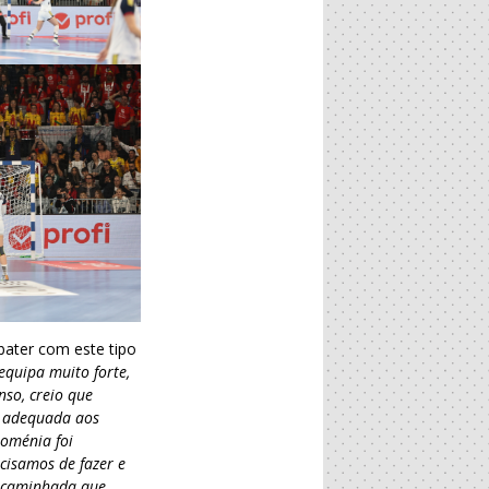
bater com este tipo
quipa muito forte,
nso, creio que
a adequada aos
Roménia foi
cisamos de fazer e
a caminhada que