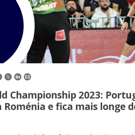
acebook
Twitter
LinkedIn
E-
mail
ld Championship 2023: Portu
 Roménia e fica mais longe d