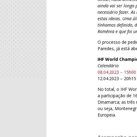
ainda vai ser longa 
necessário fazer. As
estas ideias. Uma ú
tínhamos definido,
Roménia e que foi u
O processo de ped
Paredes, já está ab
IHF World Champi
Calendário
08.04.2023 – 15h00
12.04.2023 – 20h15
No total, o IHF Wo
a participação de 1
Dinamarca; as três
ou seja, Montenegro 
Europeia.