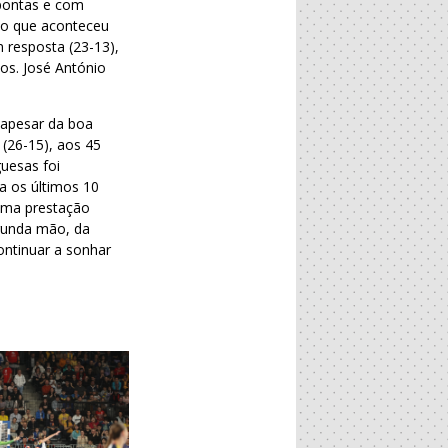
 pontas e com
ilo que aconteceu
 resposta (23-13),
os. José António
, apesar da boa
 (26-15), aos 45
uesas foi
a os últimos 10
 uma prestação
gunda mão, da
ontinuar a sonhar