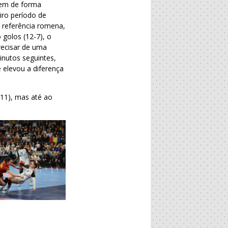
gem de forma
iro período de
l referência romena,
 golos (12-7), o
precisar de uma
inutos seguintes,
 elevou a diferença
-11), mas até ao