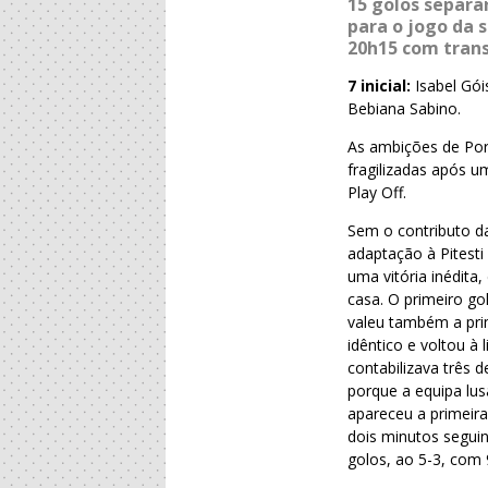
15 golos separa
para o jogo da 
20h15 com trans
7 inicial:
Isabel Gói
Bebiana Sabino.
As ambições de Po
fragilizadas após um
Play Off.
Sem o contributo d
adaptação à Pitest
uma vitória inédita
casa. O primeiro g
valeu também a pri
idêntico e voltou à
contabilizava três 
porque a equipa lu
apareceu a primeira
dois minutos seguin
golos, ao 5-3, com 