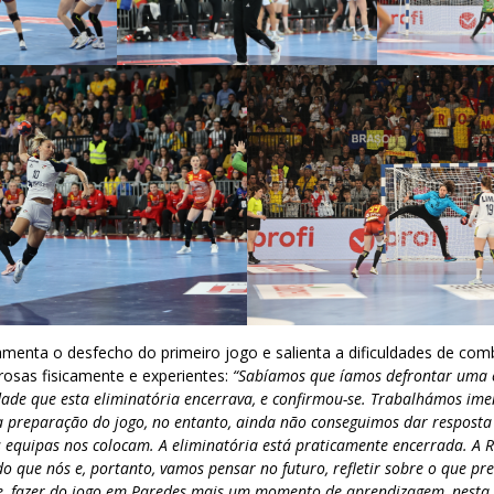
lamenta o desfecho do primeiro jogo e salienta a dificuldades de com
rosas fisicamente e experientes:
“Sabíamos que íamos defrontar uma e
dade que esta eliminatória encerrava, e confirmou-se. Trabalhámos ime
 preparação do jogo, no entanto, ainda não conseguimos dar respost
 equipas nos colocam. A eliminatória está praticamente encerrada. A 
 que nós e, portanto, vamos pensar no futuro, refletir sobre o que pre
te, fazer do jogo em Paredes mais um momento de aprendizagem, nest