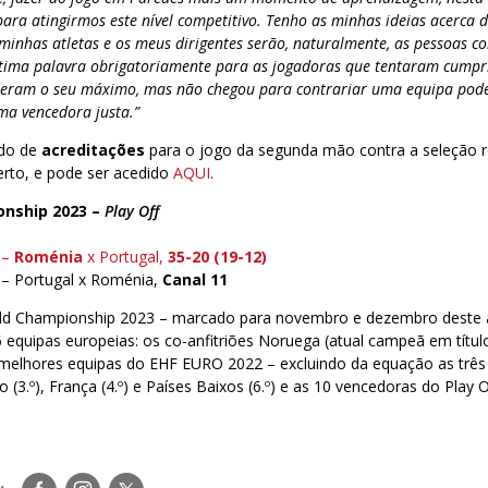
para atingirmos este nível competitivo. Tenho as minhas ideias acerca 
 minhas atletas e os meus dirigentes serão, naturalmente, as pessoas 
ltima palavra obrigatoriamente para as jogadoras que tentaram cumpr
 deram o seu máximo, mas não chegou para contrariar uma equipa pod
ma vencedora justa.”
ido de
acreditações
para o jogo da segunda mão contra a seleção
erto, e pode ser acedido
AQUI
.
onship 2023
–
Play Off
 –
Roménia
x Portugal,
35-20 (19-12)
 – Portugal x Roménia,
Canal 11
rld Championship 2023 – marcado para novembro e dezembro deste
6 equipas europeias: os co-anfitriões Noruega (atual campeã em título
 melhores equipas do EHF EURO 2022 – excluindo da equação as três
(3.º), França (4.º) e Países Baixos (6.º) e as 10 vencedoras do Play O
Siga-
Siga-
Siga-