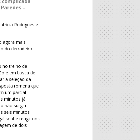
s complicada
 Paredes –
atrícia Rodrigues e
o agora mais
mão do derradeiro
 no treino de
ão e em busca de
ar a seleção da
resposta romena que
om um parcial
is minutos já
só não surgiu
s seis minutos
gal soube reagir nos
tagem de dois