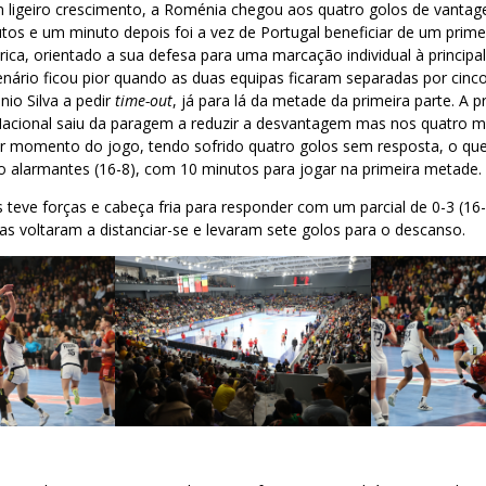
 ligeiro crescimento, a Roménia chegou aos quatro golos de vanta
utos e um minuto depois foi a vez de Portugal beneficiar de um prime
ica, orientado a sua defesa para uma marcação individual à principa
enário ficou pior quando as duas equipas ficaram separadas por cinco
nio Silva a pedir
time-out
, já para lá da metade da primeira parte. A 
Nacional saiu da paragem a reduzir a desvantagem mas nos quatro m
or momento do jogo, tendo sofrido quatro golos sem resposta, o que
o alarmantes (16-8), com 10 minutos para jogar na primeira metade.
 teve forças e cabeça fria para responder com um parcial de 0-3 (16
s voltaram a distanciar-se e levaram sete golos para o descanso.