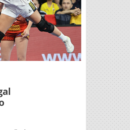
gal
o