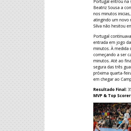
Portugal entrou na 
Beatriz Sousa a co
nos minutos inicia
atingindo um novo 
Silva não hesitou 
Portugal continuava
entrada em jogo da 
minutos. À medida q
começando a ser ca
minutos. Até ao fi
segura das três gu
próxima quarta-feir
em chegar ao Cam
Resultado Final:
3
MVP
&
Top Scorer