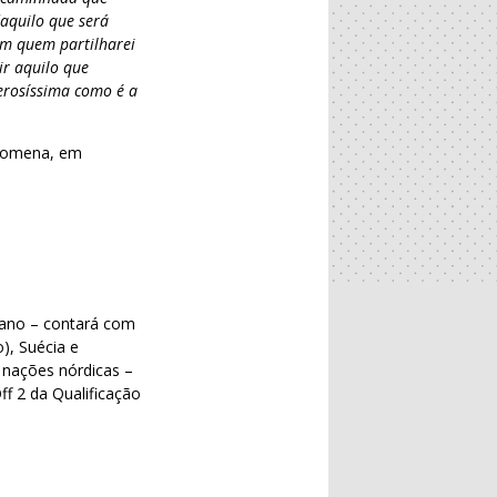
daquilo que será
com quem partilharei
ir aquilo que
erosíssima como é a
 romena, em
 ano – contará com
), Suécia e
 nações nórdicas –
ff 2 da Qualificação