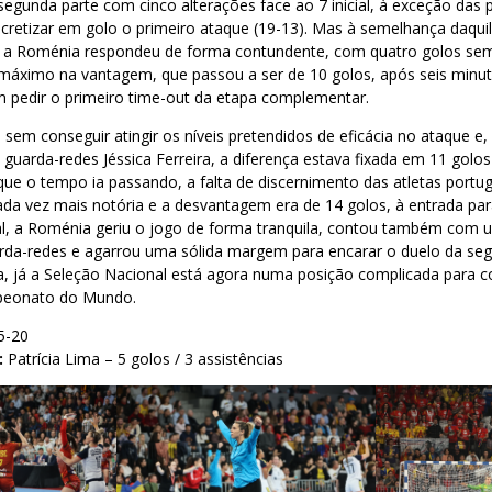
segunda parte com cinco alterações face ao 7 inicial, à exceção das
ncretizar em golo o primeiro ataque (19-13). Mas à semelhança daqu
s, a Roménia respondeu de forma contundente, com quatro golos sem
máximo na vantagem, que passou a ser de 10 golos, após seis minut
em pedir o primeiro time-out da etapa complementar.
 sem conseguir atingir os níveis pretendidos de eficácia no ataque e
guarda-redes Jéssica Ferreira, a diferença estava fixada em 11 golos
ue o tempo ia passando, a falta de discernimento das atletas portug
da vez mais notória e a desvantagem era de 14 golos, à entrada par
nal, a Roménia geriu o jogo de forma tranquila, contou também com
arda-redes e agarrou uma sólida margem para encarar o duelo da se
a, já a Seleção Nacional está agora numa posição complicada para c
peonato do Mundo.
5-20
:
Patrícia Lima – 5 golos / 3 assistências