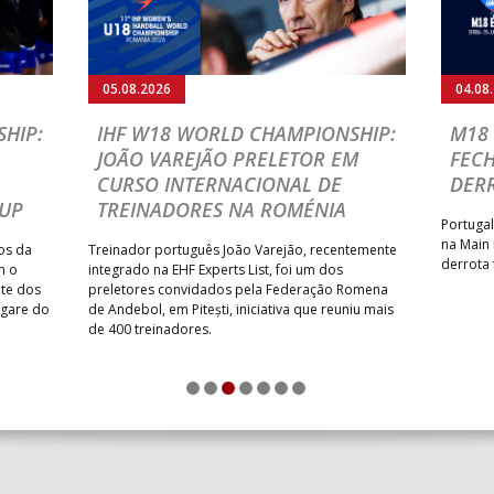
05.08.2026
04.08
HIP:
IHF W18 WORLD CHAMPIONSHIP:
M18 
JOÃO VAREJÃO PRELETOR EM
FEC
CURSO INTERNACIONAL DE
DER
CUP
TREINADORES NA ROMÉNIA
Portugal
na Main
os da
Treinador português João Varejão, recentemente
derrota 
m o
integrado na EHF Experts List, foi um dos
ate dos
preletores convidados pela Federação Romena
ugare do
de Andebol, em Pitești, iniciativa que reuniu mais
de 400 treinadores.
1
2
3
4
5
6
7