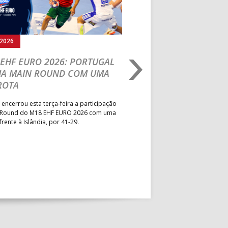
.2026
04.08.2026
EHF EURO 2026: PORTUGAL
IHF W18 WORLD
HA MAIN ROUND COM UMA
CHAMPIONSHIP: PO
ROTA
VENCE GUINÉ E SEG
PELA MELHOR CLASS
 encerrou esta terça-feira a participação
POSSÍVEL
 Round do M18 EHF EURO 2026 com uma
frente à Islândia, por 41-29.
Seleção Nacional venceu a Gui
jogo da segunda jornada do Gr
President’s Cup do Mundial de
que decorre na Roménia. Equip
a entrar em campo esta quinta-