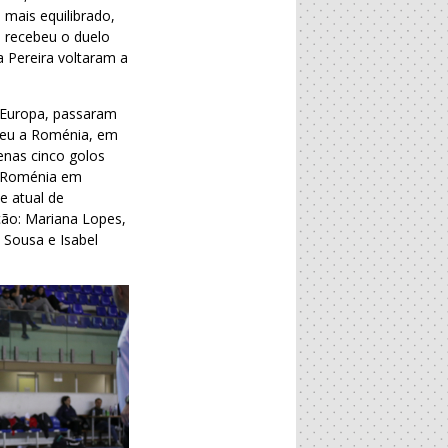
 mais equilibrado,
a recebeu o duelo
 Pereira voltaram a
 Europa, passaram
ebeu a Roménia, em
enas cinco golos
a Roménia em
e atual de
ção: Mariana Lopes,
z Sousa e Isabel