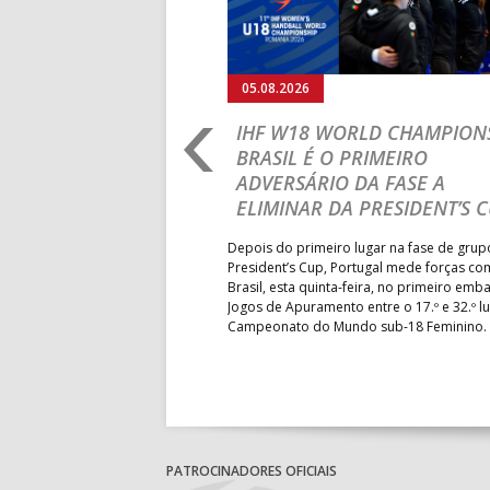
05.08.2026
RO 2026: PORTUGAL
IHF W18 WORLD CHAMPIONS
GRESSAR AOS
BRASIL É O PRIMEIRO
RENTE À SUÉCIA
ADVERSÁRIO DA FASE A
ELIMINAR DA PRESIDENT’S 
ub-18 volta a entrar em campo
pelas 11h00 (hora portuguesa),
Depois do primeiro lugar na fase de grup
écia, naquele que será o
President’s Cup, Portugal mede forças co
isso de Portugal no
Brasil, esta quinta-feira, no primeiro emb
opa – transmissão em direto
Jogos de Apuramento entre o 17.º e 32.º l
Campeonato do Mundo sub-18 Feminino.
PATROCINADORES OFICIAIS