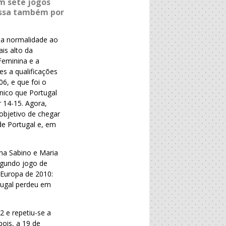
m sete jogos
passa também por
da normalidade ao
is alto da
Feminina e a
es a qualificações
6, e que foi o
nico que Portugal
r 14-15. Agora,
objetivo de chegar
de Portugal e, em
na Sabino e Maria
segundo jogo de
 Europa de 2010:
rtugal perdeu em
 e repetiu-se a
pois, a 19 de