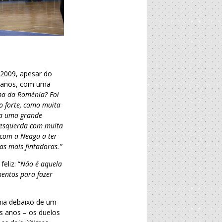
 2009, apesar do
os anos, com uma
ipa da Roménia? Foi
o forte, como muita
ra uma grande
-esquerda com muita
 com a Neagu a ter
s mais fintadoras.”
eliz: “
Não é aquela
mentos para fazer
nia debaixo de um
s anos – os duelos