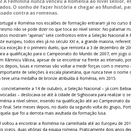
l A Feminina nunca venceu a Roménia ao nível sénior, e
lizados. O sonho de fazer história e chegar ao Mundial, 
ssado contra as romenas.
Portugal e Roménia nos escalões de formação entraram já no curso 
mesmo não se pode dizer no que toca ao nível senior. No patamar ma
istos mostram “apenas” sete confrontos entre a Seleção Nacional A 
e europeu, todos eles já no século XXI e, a grande maioria, referent
ica exceção é o primeiro duelo, que remonta a 3 de dezembro de 200
ara a qualificação para o Campeonato do Mundo de 2007, em jogo ú
m Râmnicu Vâlcea, apesar de se encontrar na frente ao intervalo, po
os depois, lusas e romenas vão voltar a medir forças com o mesmo 
importante de seleções à escala planetária, que nunca teve o nome 
já teve uma medalha de bronze atribuída à Roménia, em 2015.
 concretamente a 14 de outubro, a Seleção Nacional – já com Bebia
nvocadas – deslocava-se até à cidade de Sighisoara para realizar o 
énia a nível sénior, inserido na qualificação até ao Campeonato da
do final. Sete meses depois, no duelo da segundo volta do grupo, Po
naquela que foi a derrota mais avultada da formação lusa.
al voltou a encontrar a Roménia na caminhada até ao Europeu de 2012
 dois jogos, duas vitórias da equipa romena. Praticamente dois anos de