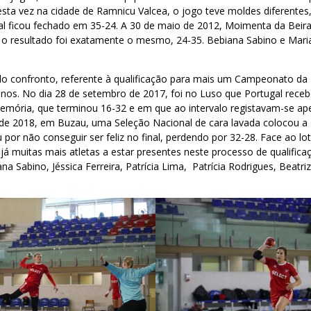
sta vez na cidade de Ramnicu Valcea, o jogo teve moldes diferentes,
nal ficou fechado em 35-24. A 30 de maio de 2012, Moimenta da Beir
 o resultado foi exatamente o mesmo, 24-35. Bebiana Sabino e Maria
lo confronto, referente à qualificação para mais um Campeonato da
anos. No dia 28 de setembro de 2017, foi no Luso que Portugal rec
mória, que terminou 16-32 e em que ao intervalo registavam-se ap
o de 2018, em Buzau, uma Seleção Nacional de cara lavada colocou 
por não conseguir ser feliz no final, perdendo por 32-28. Face ao lot
á muitas mais atletas a estar presentes neste processo de qualifica
na Sabino, Jéssica Ferreira, Patrícia Lima, Patrícia Rodrigues, Beatri