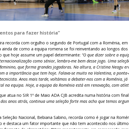
ntos para fazer história”
reira recorda com orgulho o segundo de Portugal com a Roménia, em
fala ainda de como a equipa romena se foi reinventando ao longos d
o que hoje assume um papel determinante:
“O que dizer sobre a equ
ternacionalização como sénior, lembro-me bem desse jogo. Uma seleçã
 feminino, que forma grandes jogadoras. Na altura, a Cristina Neagu e
m a importância que tem hoje. Falava-se muito na Valentina, a ponta
 tecnicista. Anos mais tarde, voltámos a debater-nos com a Roménia, já
l na equipa. Hoje, a equipa da Roménia está em renovação, com atleta
que atua no SIR 1º de Maio ADA CJB acredita numa história com final f
ra dos anos atrás, continua uma seleção forte mas acho que temos argu
 Seleção Nacional, Bebiana Sabino, recorda como é jogar na Romé
io e destaca um fator importante que não tem acontecido nos último