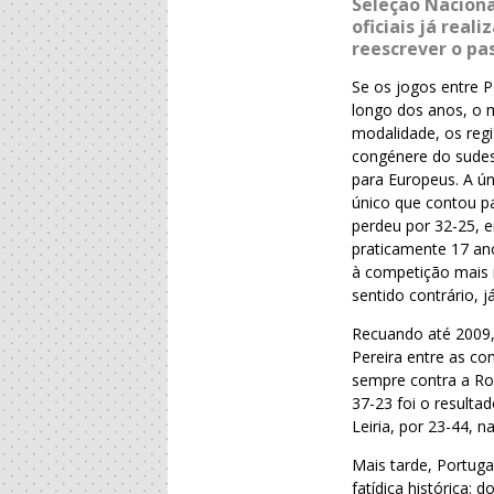
Seleção Naciona
oficiais já rea
reescrever o pa
Se os jogos entre 
longo dos anos, o 
modalidade, os reg
congénere do sudest
para Europeus. A ún
único que contou p
perdeu por 32-25, e
praticamente 17 an
à competição mais 
sentido contrário, 
Recuando até 2009,
Pereira entre as co
sempre contra a Rom
37-23 foi o resulta
Leiria, por 23-44, 
Mais tarde, Portug
fatídica histórica: