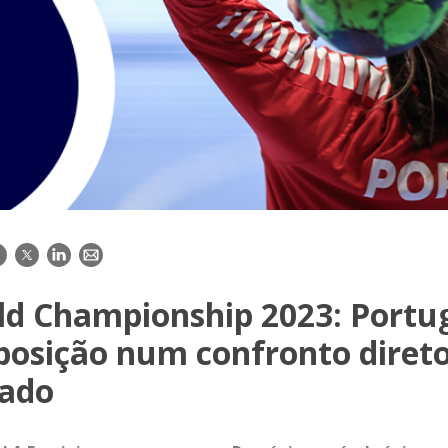
acebook
Twitter
LinkedIn
E-
mail
ld Championship 2023: Portu
posição num confronto diret
lado