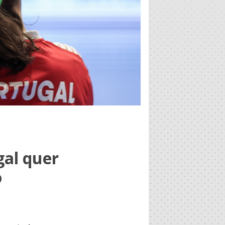
gal quer
o