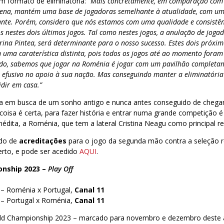
 formato de eliminatória:
“Mais concretamente, em comparação com 
mena, mantém uma base de jogadoras semelhante à atualidade, com um
te. Porém, considero que nós estamos com uma qualidade e consistênc
 nestes dois últimos jogos. Tal como nestes jogos, a anulação de joga
rina Pintea, será determinante para o nosso sucesso. Estes dois próxi
ma caraterística distinta, pois todos os jogos até ao momento foram
ado, sabemos que jogar na Roménia é jogar com um pavilhão completa
 efusivo no apoio à sua nação. Mas conseguindo manter a eliminatória
idir em casa.”
ra em busca de um sonho antigo e nunca antes conseguido de chegar
coisa é certa, para fazer história e entrar numa grande competição é
dita, a Roménia, que tem a lateral Cristina Neagu como principal re
ido de
acreditações
para o jogo da segunda mão contra a seleção
erto, e pode ser acedido
AQUI
.
onship 2023
–
Play Off
 – Roménia x Portugal,
Canal 11
 – Portugal x Roménia,
Canal 11
rld Championship 2023 – marcado para novembro e dezembro deste