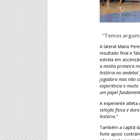
“Temos argume
A lateral Maria Pe
resultado final e 
estrela em ascensã
a minha primeira in
história no andebol
jogadora mas não co
experiência e muito
um papel fundamenta
A experiente atleta 
seleção física e du
história.”
Também a capitã da
forte apoio contrár