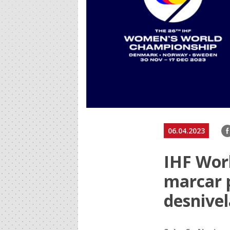
F
06.04.2023
IHF Wor
marcar 
desnive