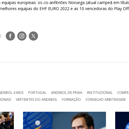
6 equipas europeias: os co-anfitriões Noruega (atual campeã em título
 melhores equipas do EHF EURO 2022 e as 10 vencedoras do Play Off 
Siga-
Siga-
Siga-
:
nos
nos
nos
no
no
no
Facebook
Instagram
Twitter
NDEBOL 4 KIDS
PORTUGAL
ANDEBOL DE PRAIA
INSTITUCIONAL
COMPE
IONAIS
VERTENTES DO ANDEBOL
FORMAÇÃO
CONSELHO ARBITRAGEM