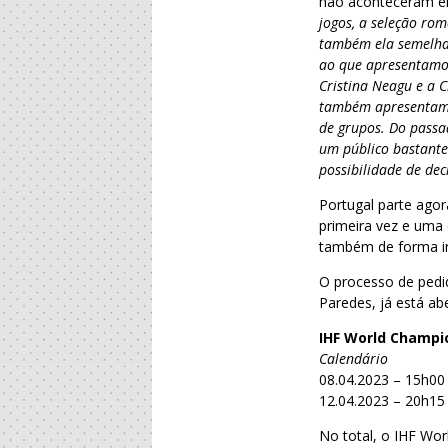
não aconteceram em
jogos, a seleção ro
também ela semelhan
ao que apresentamos
Cristina Neagu e a C
também apresentam u
de grupos. Do pass
um público bastante
possibilidade de dec
Portugal parte ago
primeira vez e uma 
também de forma iné
O processo de ped
Paredes, já está ab
IHF World Champi
Calendário
08.04.2023 – 15h00
12.04.2023 – 20h15
No total, o IHF Wo