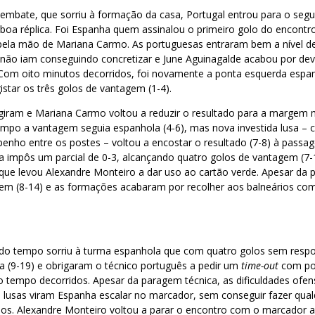
 embate, que sorriu à formação da casa, Portugal entrou para o se
boa réplica. Foi Espanha quem assinalou o primeiro golo do encontr
 pela mão de Mariana Carmo. As portuguesas entraram bem a nível de
não iam conseguindo concretizar e June Aguinagalde acabou por devo
Com oito minutos decorridos, foi novamente a ponta esquerda espan
istar os três golos de vantagem (1-4).
giram e Mariana Carmo voltou a reduzir o resultado para a margem m
empo a vantagem seguia espanhola (4-6), mas nova investida lusa – 
nho entre os postes – voltou a encostar o resultado (7-8) à passa
 impôs um parcial de 0-3, alcançando quatro golos de vantagem (7-1
 que levou Alexandre Monteiro a dar uso ao cartão verde. Apesar da
em (8-14) e as formações acabaram por recolher aos balneários c
do tempo sorriu à turma espanhola que com quatro golos sem respo
 (9-19) e obrigaram o técnico português a pedir um
time-out
com po
 tempo decorridos. Apesar da paragem técnica, as dificuldades ofen
lusas viram Espanha escalar no marcador, sem conseguir fazer qua
os. Alexandre Monteiro voltou a parar o encontro com o marcador a 