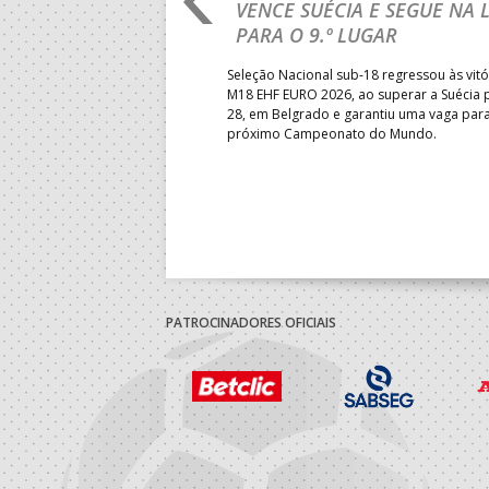
IA PARA A EQUIPA
VENCE SUÉCIA E SEGUE NA 
PARA O 9.º LUGAR
obre o Brasil, em Ramnicu
Seleção Nacional sub-18 regressou às vitó
e de apuramento dos lugares 17
M18 EHF EURO 2026, ao superar a Suécia 
fo confortável das jogadoras
28, em Belgrado e garantiu uma vaga par
próximo Campeonato do Mundo.
PATROCINADORES OFICIAIS