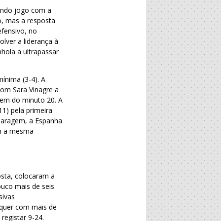
gundo jogo com a
o, mas a resposta
fensivo, no
lver a liderança à
hola a ultrapassar
ínima (3-4). A
com Sara Vinagre a
gem do minuto 20. A
1) pela primeira
 paragem, a Espanha
om a mesma
sta, colocaram a
uco mais de seis
sivas
lquer com mais de
registar 9-24.