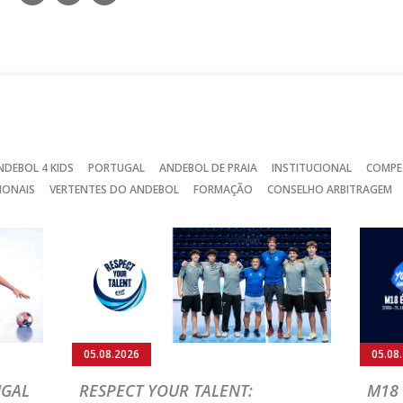
nos
nos
nos
no
no
no
Facebook
Instagram
Twitter
NDEBOL 4 KIDS
PORTUGAL
ANDEBOL DE PRAIA
INSTITUCIONAL
COMPE
IONAIS
VERTENTES DO ANDEBOL
FORMAÇÃO
CONSELHO ARBITRAGEM
05.08.2026
05.08
UGAL
RESPECT YOUR TALENT:
M18 