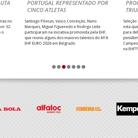
LUTA
PORTUGAL REPRESENTADO POR
PRO
CINCO ATLETAS
TRIU
rias no
Santiago Póvoas, Vasco Conceição, Nuno
Seleção 
por 32-
Marques, Miguel Figueiredo e Rodrigo Leite
esta qui
a o
participaram na iniciativa promovida pela EHF,
para def
que reuniu alguns dos maiores talentos do M18
penúlti
EHF EURO 2026 em Belgrado.
Campeon
na EHFT
1
2
3
4
5
6
7