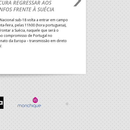
CURA REGRESSAR AOS
BRASIL É O PRIMEIR
NFOS FRENTE À SUÉCIA
ADVERSÁRIO DA FAS
ELIMINAR DA PRESI
Nacional sub-18 volta a entrar em campo
nta-feira, pelas 11h00 (hora portuguesa),
Depois do primeiro lugar na f
rontar a Suécia, naquele que será o
President’s Cup, Portugal med
mo compromisso de Portugal no
Brasil, esta quinta-feira, no p
ato da Europa – transmissão em direto
Jogos de Apuramento entre o 17
V.
Campeonato do Mundo sub-18