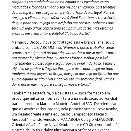
confiantes na qualidade da nossa equipa e os jogadores estão
motivados e focados em dar o seu melhor em campo, pois teremos
de nos superar para seguir em frente na Taça de Portugal. Por ser
um jogo a eliminar e que dá acesso à Final Four, temos consciência
de que pode ser um jogo com desfecho imprevisível. Sabemos que
será um jogo difícil, contra uma equipa muito forte, mas estamos
prontos para enfrentar o Futebol Clube do Porto.”
Mamadou Diocou, nova contratação azul e branca, analisou o
embate contra o ABC UMinho:
“Fizemos o nosso trabalho, como
sempre. A equipa está preparada, vamos dar o nosso melhor para
passarmos à próxima fase. Queremos fazer o melhor possível,
implementar o nosso jogo e seguir para a Final 4 da Taça. Temos o
objetivo de ganhar a Taça de Portugal e de acabar a liga no topo
também. Nunca joguei em Braga, mas pelo que vejo na liga acho que
é uma equipa de alto nível e não vai ser um encontro fácil. Vamos
dar o nosso máximo para conseguirmos a vitória.”
Também na sexta-feira, o Boavista FC – única formação em
prova que milita na II Divisão – terá uma deslocação ao Funchal
para enfrentar o Marítimo Madeira Andebol SAD. De relembrar
que os axadrezados irão ter, pela primeira vez na Prova Rainha,
um desafio frente a uma equipa do Campeonato Placard
Andebol 1 – tendo vencido o MANABOLA Colégio ALFACOOP,
Oriental AAUBI, Clube Naval Setubalense e CD Xico Andebol – já
a turma de Paulo Fidalgo ultrapassou a Artística de Avanca