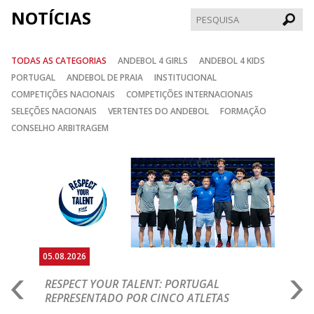
NOTÍCIAS
Pesqui
TODAS AS CATEGORIAS
ANDEBOL 4 GIRLS
ANDEBOL 4 KIDS
PORTUGAL
ANDEBOL DE PRAIA
INSTITUCIONAL
COMPETIÇÕES NACIONAIS
COMPETIÇÕES INTERNACIONAIS
SELEÇÕES NACIONAIS
VERTENTES DO ANDEBOL
FORMAÇÃO
CONSELHO ARBITRAGEM
Anterior
Seguin
05.08.2026
05.
RESPECT YOUR TALENT: PORTUGAL
M
AR
REPRESENTADO POR CINCO ATLETAS
R