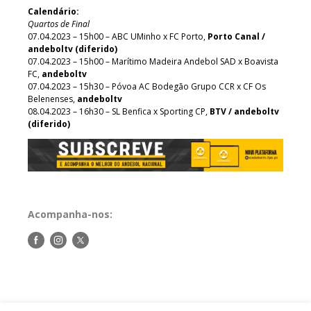
Calendário:
Quartos de Final
07.04.2023 – 15h00 – ABC UMinho x FC Porto,
Porto Canal /
andeboltv (diferido)
07.04.2023 – 15h00 – Marítimo Madeira Andebol SAD x Boavista
FC,
andeboltv
07.04.2023 – 15h30 – Póvoa AC Bodegão Grupo CCR x CF Os
Belenenses,
andeboltv
08.04.2023 – 16h30 – SL Benfica x Sporting CP,
BTV / andeboltv
(diferido)
Acompanha-nos:
Siga-
Siga-
Siga-
nos
nos
nos
no
no
no
Facebook
Instagram
Twitter