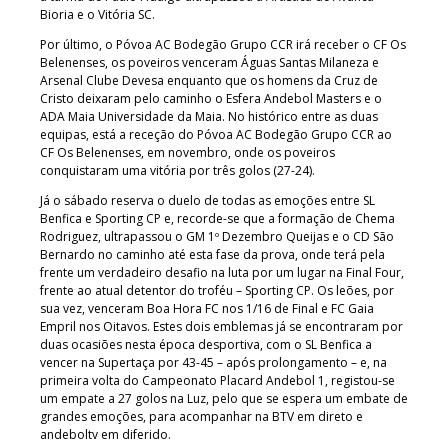
Bioria e o Vitória SC.
Por último, o Póvoa AC Bodegão Grupo CCR irá receber o CF Os
Belenenses, os poveiros venceram Águas Santas Milaneza e
Arsenal Clube Devesa enquanto que os homens da Cruz de
Cristo deixaram pelo caminho o Esfera Andebol Masters e o
ADA Maia Universidade da Maia. No histórico entre as duas
equipas, está a receção do Póvoa AC Bodegão Grupo CCR ao
CF Os Belenenses, em novembro, onde os poveiros
conquistaram uma vitória por três golos (27-24).
Já o sábado reserva o duelo de todas as emoções entre SL
Benfica e Sporting CP e, recorde-se que a formação de Chema
Rodriguez, ultrapassou o GM 1º Dezembro Queijas e o CD São
Bernardo no caminho até esta fase da prova, onde terá pela
frente um verdadeiro desafio na luta por um lugar na Final Four,
frente ao atual detentor do troféu – Sporting CP. Os leões, por
sua vez, venceram Boa Hora FC nos 1/16 de Final e FC Gaia
Empril nos Oitavos. Estes dois emblemas já se encontraram por
duas ocasiões nesta época desportiva, com o SL Benfica a
vencer na Supertaça por 43-45 – após prolongamento – e, na
primeira volta do Campeonato Placard Andebol 1, registou-se
um empate a 27 golos na Luz, pelo que se espera um embate de
grandes emoções, para acompanhar na BTV em direto e
andeboltv em diferido.