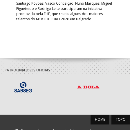
 EHF
Santiago Póvoas, Vasco Conceição, Nuno Marques, Miguel
Sele
o e
Figueiredo e Rodrigo Leite participaram na iniciativa
quin
promovida pela EHF, que reuniu alguns dos maiores
defr
talentos do M18 EHF EURO 2026 em Belgrado.
com
tra
PATROCINADORES OFICIAIS
HOME
TOPO