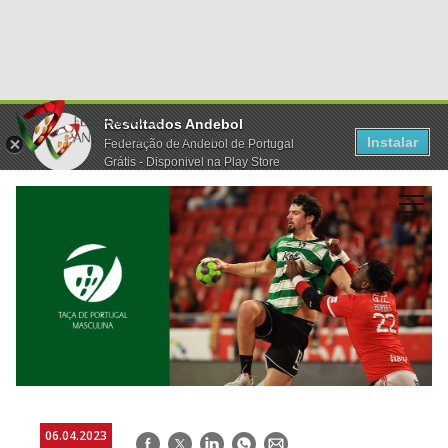
Resultados Andebol
Instalar
Federação de Andebol de Portugal
Grátis - Disponivel na Play Store
06.04.2023
Facebook
Twitter
LinkedIn
WhatsApp
E-