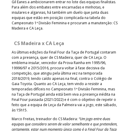
Gil Eanes a ambicionarem entrar no lote das equipas finalistas.
Para além dos embates entre encarnadas e minhotas, e
insulares e algarvias, há também um duelo que junta duas
equipas que estão em posição complicada na tabela do
Campeonato 1ª Divisão Feminina e procuram a manutenção: CS
Madeira e CA Leça.
CS Madeira x CA Leça
As últimas edições da Final Four da Taça de Portugal contaram
com a presença, quer de CS Madeira, quer de CA Leça. O
emblema insular, vencedor da Prova Rainha em 1995/96,
19996/97 e 2015/2016, procura voltar à fase decisiva da
competição, que atingiu pela última vez na temporada
2018/2019, tendo caído apenas na final, contra o Colégio de
Gaia Toyota. Quanto ao CA Leça, tem vindo a resistir a
temporadas difíceis no Campeonato 1ª Divisão Feminina, mas
na Taça de Portugal ainda está bem viva a presença inédita na
Final Four passada (2021/2022) e é com o objetivo de repetir o
feito que a equipa de Leça da Palmeira vai a jogo, este sábado,
às 15h15.
Marco Freitas, treinador do CS Madeira:
“Um jogo entre duas
equipas que considero serem de valor semelhante e que pretendem,
certamente, estar num momento único como é a Final Four da Taça