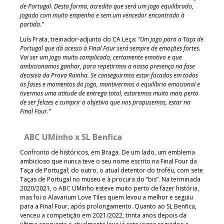
de Portugal. Desta forma, acredito que será um jogo equilibrado,
jogado com muito empenho e sem um vencedor encontrado à
partida.”
Luís Prata, treinador-adjunto do CA Leça:
“Um jogo para a Taça de
Portugal que dá acesso à Final Four será sempre de emoções fortes.
Vai ser um jogo muito complicado, certamente emotivo e que
ambicionamos ganhar, para repetirmos a nossa presença na fase
decisiva da Prova Rainha. Se conseguirmos estar focados em todas
as fases e momentos do jogo, mantivermos o equilíbrio emocional e
tivermos uma atitude de entrega total, estaremos muito mais perto
de ser felizes e cumprir o objetivo que nos propusemos, estar na
Final Four.”
ABC UMinho x SL Benfica
Confronto de históricos, em Braga. De um lado, um emblema
ambicioso que nunca teve o seu nome escrito na Final Four da
Taça de Portugal; do outro, o atual detentor do troféu, com sete
Taças de Portugal no museu e à procura do “bis”. Na terminada
2020/2021, o ABC UMinho esteve muito perto de fazer história,
mas foi o Alavarium Love Tiles quem levou a melhor e seguiu
para a Final Four, após prolongamento. Quanto ao SL Benfica,
venceu a competição em 2021/2022, trinta anos depois da