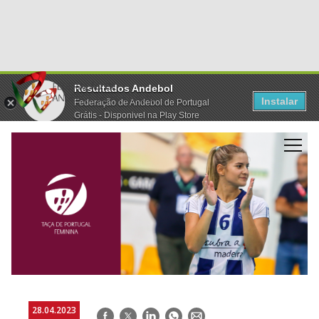
Resultados Andebol
Instalar
Federação de Andebol de Portugal
Grátis - Disponivel na Play Store
28.04.2023
Facebook
Twitter
LinkedIn
WhatsApp
E-