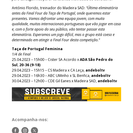
António Florido, treinador do Madeira SAD:
“Última eliminatória
antes da Final Four da Taça de Portugal, onde queremos estar
presentes. Vamos defrontar uma equipa jovem, com muita
qualidade, muitas internacionais portuguesas que vão jogar em casa
e, com o forte apoio do seu público, vão tentar passar esta
eliminatória. Esperamos um jogo difícil, mas o grupo está coeso e
determinado em atingir a Final Four desta competição.”
Taça de Portugal Feminina
1/4 de Final
25.04.2023 – 15h00 – Cister SA Acordo x
ADA São Pedro do
Sul
,
20-36 (9-18)
29.04.2023 – 15h15 – CS Madeira x CA Leça,
andeboltv
29.04.2023 – 16h30 – ABC UMinho x SL Benfica,
andeboltv
30.04.2023 – 12h00 – CDE Gil Eanes x Madeira SAD,
andeboltv
Acompanha-nos:
Siga-
Siga-
Siga-