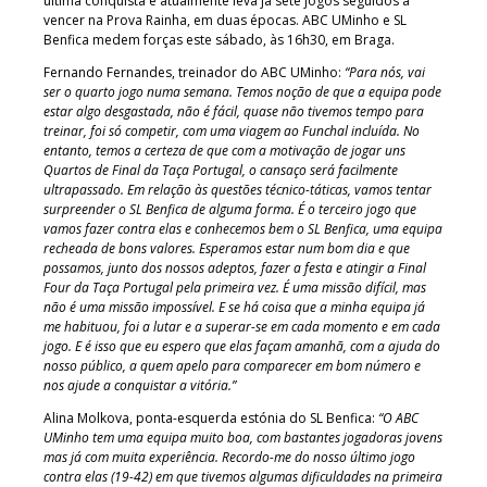
última conquista e atualmente leva já sete jogos seguidos a
vencer na Prova Rainha, em duas épocas. ABC UMinho e SL
Benfica medem forças este sábado, às 16h30, em Braga.
Fernando Fernandes, treinador do ABC UMinho:
“Para nós, vai
ser o quarto jogo numa semana. Temos noção de que a equipa pode
estar algo desgastada, não é fácil, quase não tivemos tempo para
treinar, foi só competir, com uma viagem ao Funchal incluída. No
entanto, temos a certeza de que com a motivação de jogar uns
Quartos de Final da Taça Portugal, o cansaço será facilmente
ultrapassado. Em relação às questões técnico-táticas, vamos tentar
surpreender o SL Benfica de alguma forma. É o terceiro jogo que
vamos fazer contra elas e conhecemos bem o SL Benfica, uma equipa
recheada de bons valores. Esperamos estar num bom dia e que
possamos, junto dos nossos adeptos, fazer a festa e atingir a Final
Four da Taça Portugal
pela primeira vez. É uma missão difícil, mas
não é uma missão impossível. E se há coisa que a minha equipa já
me habituou, foi a lutar e a superar-se em cada momento e em cada
jogo. E é isso que eu espero que elas façam amanhã, com a ajuda do
nosso público, a quem apelo para comparecer em bom número e
nos ajude a conquistar a vitória.”
Alina Molkova, ponta-esquerda estónia do SL Benfica:
“O ABC
UMinho tem uma equipa muito boa, com bastantes jogadoras jovens
mas já com muita experiência. Recordo-me do nosso último jogo
contra elas (19-42) em que tivemos algumas dificuldades na primeira