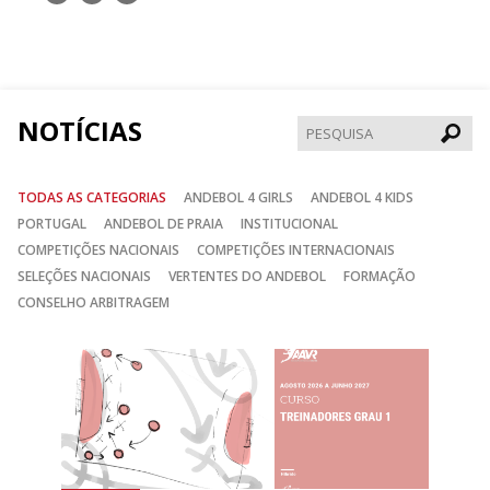
nos
nos
nos
no
no
no
Facebook
Instagram
Twitter
NOTÍCIAS
Pesqui
TODAS AS CATEGORIAS
ANDEBOL 4 GIRLS
ANDEBOL 4 KIDS
PORTUGAL
ANDEBOL DE PRAIA
INSTITUCIONAL
COMPETIÇÕES NACIONAIS
COMPETIÇÕES INTERNACIONAIS
SELEÇÕES NACIONAIS
VERTENTES DO ANDEBOL
FORMAÇÃO
CONSELHO ARBITRAGEM
Anterior
Seguin