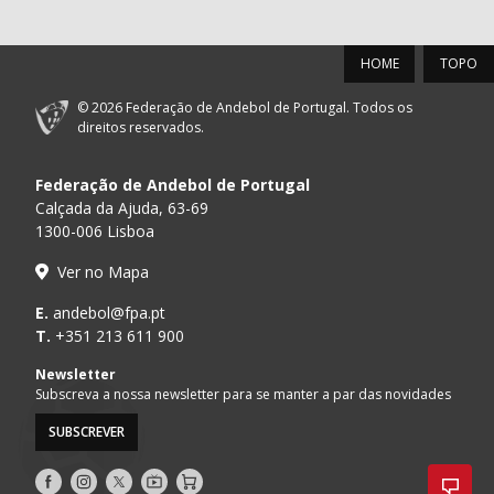
HOME
TOPO
© 2026 Federação de Andebol de Portugal. Todos os
direitos reservados.
Federação de Andebol de Portugal
Calçada da Ajuda, 63-69
1300-006 Lisboa
Ver no Mapa
E.
andebol@fpa.pt
T.
+351 213 611 900
Newsletter
Subscreva a nossa newsletter para se manter a par das novidades
SUBSCREVER
Siga-
Siga-
Siga-
AndebolTV
Loja