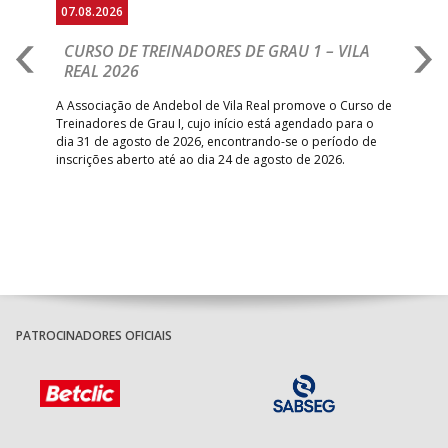
07.08.2026
07.
CURSO DE TREINADORES DE GRAU 1 – VILA
M
REAL 2026
N
S
A Associação de Andebol de Vila Real promove o Curso de
Treinadores de Grau I, cujo início está agendado para o
Gol
dia 31 de agosto de 2026, encontrando-se o período de
pont
inscrições aberto até ao dia 24 de agosto de 2026.
desv
foco
PATROCINADORES OFICIAIS