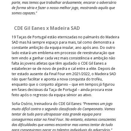
parte, mas temos que trabalhar arduamente, encarar o adversário
de forma séria e fazer o nosso melhor jogo, mostrando aquilo que
somos capazes.”
CDE Gil Eanes x Madeira SAD
19 Taças de Portugal estão eternizadas no palmarés do Madeira
SAD mas há sempre espaço para mais, tal como demonstra a
constante ambição da equipa insular, ano após ano. Do outro
lado estará um emblema em processo de reestruturação que
tem vindo a ganhar cada vez mais consistência e ambição não
falta às jovens atletas que têm ajudado o CDE Gil Eanes a
estabelecer-se de novo de pedra e cal entre a elite. Depois de
ter estado ausente da Final Four em 2021/2022, o Madeira SAD
não quer facilitar e aponta a nova conquista do troféu,
enquanto que o conjunto algarvio – que em tempos já figurou
em fases decisivas da Taça de Portugal – ainda procura esse
feito após o regresso da equipa sénior ao ativo.
Sofia Osório, treinadora do CDE Gil Eanes:
“Prevemos um jogo
muito difícil contra o segundo classificado do Campeonato. Vamos
tentar de tudo para ultrapassar esta grande equipa para
conseguirmos estar na Final Four. No entanto, estamos conscientes
das dificuldades que vamos encontrar mas vamos tentar de tudo
para conseguirmos parar os talentos individuais do adversário.”