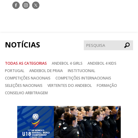
Siga-
Siga-
Siga-
nos
nos
nos
no
no
no
Facebook
Instagram
Twitter
NOTÍCIAS
Pesqui
TODAS AS CATEGORIAS
ANDEBOL 4 GIRLS
ANDEBOL 4 KIDS
PORTUGAL
ANDEBOL DE PRAIA
INSTITUCIONAL
COMPETIÇÕES NACIONAIS
COMPETIÇÕES INTERNACIONAIS
SELEÇÕES NACIONAIS
VERTENTES DO ANDEBOL
FORMAÇÃO
CONSELHO ARBITRAGEM
Anterior
Seguin