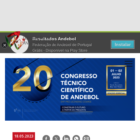
Resultados Andebol
Instalar
Federação de Andebol de Portugal
Grátis - Disponivel na Play Store
18.05.2023
Facebook
Twitter
LinkedIn
WhatsApp
E-