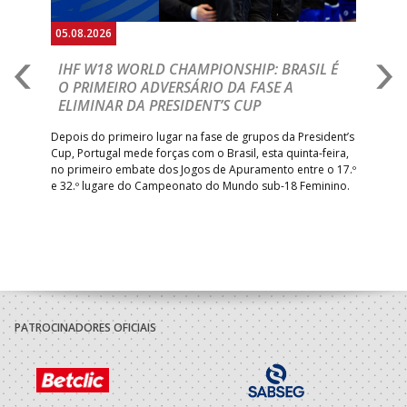
05.08.2026
05.
A
IHF W18 WORLD CHAMPIONSHIP: BRASIL É
I
IA
O PRIMEIRO ADVERSÁRIO DA FASE A
V
ELIMINAR DA PRESIDENT’S CUP
I
R
Depois do primeiro lugar na fase de grupos da President’s
Cup, Portugal mede forças com o Brasil, esta quinta-feira,
Tre
–
no primeiro embate dos Jogos de Apuramento entre o 17.º
inte
e 32.º lugare do Campeonato do Mundo sub-18 Feminino.
con
Pite
PATROCINADORES OFICIAIS