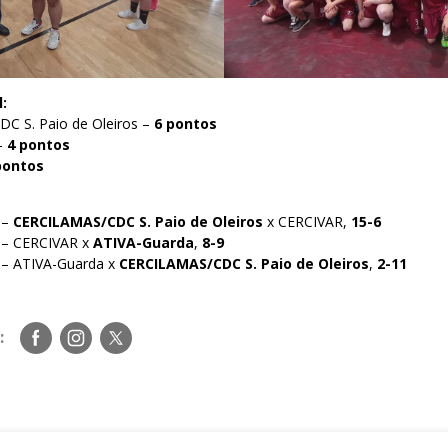
l:
C S. Paio de Oleiros –
6 pontos
 –
4 pontos
pontos
 –
CERCILAMAS/CDC S. Paio de Oleiros
x CERCIVAR,
15-6
5 – CERCIVAR x
ATIVA-Guarda
,
8-9
 – ATIVA-Guarda x
CERCILAMAS/CDC S. Paio de Oleiros
,
2-11
Siga-
Siga-
Siga-
:
nos
nos
nos
no
no
no
Facebook
Instagram
Twitter