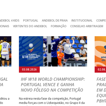
NDEBOL 4 KIDS
PORTUGAL
ANDEBOL DE PRAIA
INSTITUCIONAL
COMPE
IONAIS
VERTENTES DO ANDEBOL
FORMAÇÃO
CONSELHO ARBITRAGEM
03.08.2026
02.08
UGAL
IHF W18 WORLD CHAMPIONSHIP:
FASE
NA
PORTUGAL VENCE E GANHA
PRAI
NOVO FÔLEGO NA COMPETIÇÃO
EM 
EQU
ditou a
Na estreia nesta fase da competição, Portugal
PBHT
 do
mediu forças com o Uzbequistão, no Grupo II da