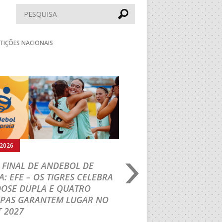
Pesquisar
TIÇÕES NACIONAIS
Seguinte
.2026
02.08.2026
 FINAL DE ANDEBOL DE
PORTUGAL BEACH H
A: EFE – OS TIGRES CELEBRA
TOUR: VRT/LEMAR 
DOSE DUPLA E QUATRO
TÍTULO INÉDITO EM
IPAS GARANTEM LUGAR NO
Formação de Leiria superou o
 2027
shoot-out e sagrou-se Campeã