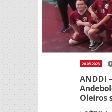
F
26.05.2023
ANDDI –
Andebol
Oleiros
O Pavilhão do CDC S