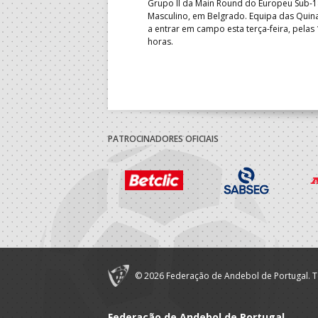
Grupo II da Main Round do Europeu Sub-1
enceu a Guiné por 28-23, em
Masculino, em Belgrado. Equipa das Quina
rnada do Grupo II da
a entrar em campo esta terça-feira, pelas
 Mundial de sub-18 Feminino,
horas.
énia. Equipa das Quinas volta
sta quinta-feira.
PATROCINADORES OFICIAIS
© 2026 Federação de Andebol de Portugal. T
Federação de Andebol de Portugal