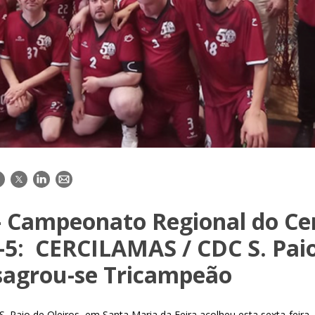
acebook
Twitter
LinkedIn
E-
mail
 Campeonato Regional do Ce
-5: CERCILAMAS / CDC S. Pai
 sagrou-se Tricampeão
. Paio de Oleiros, em Santa Maria da Feira acolheu esta sexta-feir