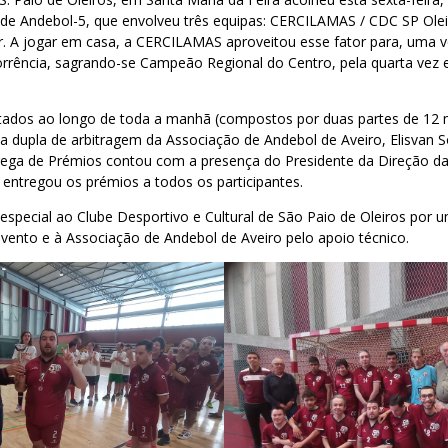
 de Andebol-5, que envolveu três equipas: CERCILAMAS / CDC SP Ole
. A jogar em casa, a CERCILAMAS aproveitou esse fator para, uma v
orrência, sagrando-se Campeão Regional do Centro, pela quarta vez e
utados ao longo de toda a manhã (compostos por duas partes de 12 
a dupla de arbitragem da Associação de Andebol de Aveiro, Elisvan S
rega de Prémios contou com a presença do Presidente da Direção 
 entregou os prémios a todos os participantes.
special ao Clube Desportivo e Cultural de São Paio de Oleiros por 
evento e à Associação de Andebol de Aveiro pelo apoio técnico.