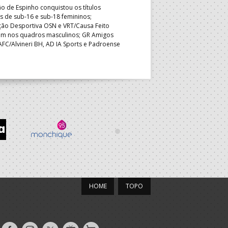
primeira vez; Associação Desp
 de Espinho conquistou os títulos
primeiro desaire mas manteve 
s de sub-16 e sub-18 femininos;
no quadro feminino, num dia q
ção Desportiva OSN e VRT/Causa Feito
descidas e as vagas para o PB
ram nos quadros masculinos; GR Amigos
AFC/Alvineri BH, AD IA Sports e Padroense
asseguraram o direito desportivo de
ar no Portugal Beach Handball Tour 2027.
HOME
TOPO
Siga-
Siga-
Siga-
AndebolTV
Loja