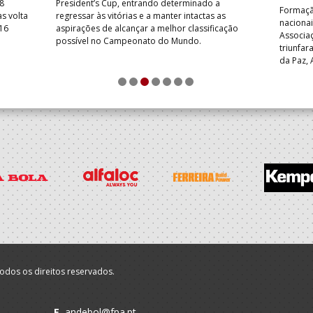
8
President’s Cup, entrando determinado a
Formação
s volta
regressar às vitórias e a manter intactas as
nacionai
 16
aspirações de alcançar a melhor classificação
Associa
possível no Campeonato do Mundo.
triunfa
da Paz, 
FC – AP 
1
2
3
4
5
6
7
particip
odos os direitos reservados.
E.
andebol@fpa.pt