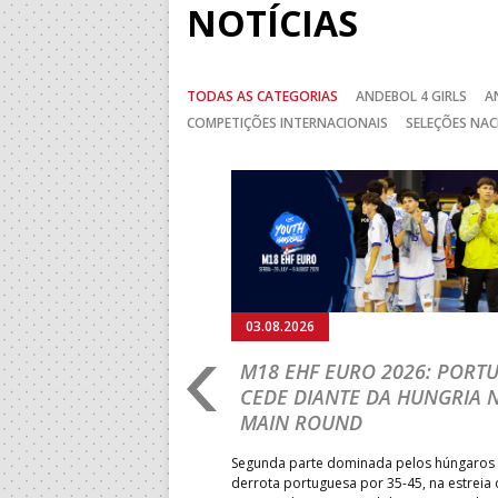
NOTÍCIAS
TODAS AS CATEGORIAS
ANDEBOL 4 GIRLS
A
COMPETIÇÕES INTERNACIONAIS
SELEÇÕES NAC
Anterior
03.08.2026
RLD
M18 EHF EURO 2026: PORT
IP: PORTUGAL
CEDE DIANTE DA HUNGRIA 
É E SEGUE NA LUTA
MAIN ROUND
R CLASSIFICAÇÃO
Segunda parte dominada pelos húngaros 
derrota portuguesa por 35-45, na estreia