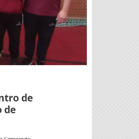
ntro de
o de
a, o Campeonato