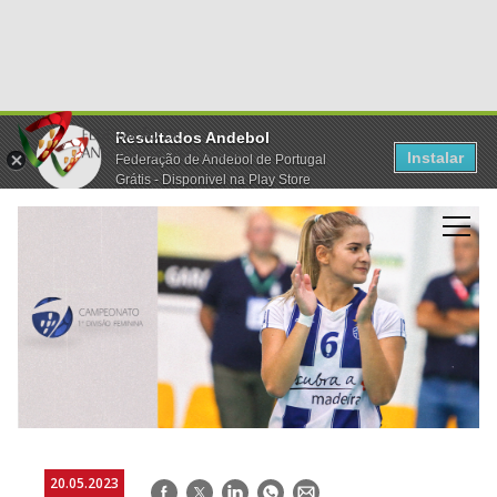
Resultados Andebol
Instalar
Federação de Andebol de Portugal
Grátis - Disponivel na Play Store
20.05.2023
Facebook
Twitter
LinkedIn
WhatsApp
E-