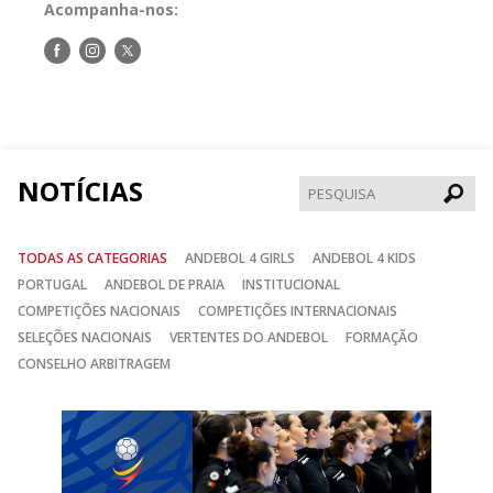
Acompanha-nos:
Siga-
Siga-
Siga-
nos
nos
nos
no
no
no
Facebook
Instagram
Twitter
NOTÍCIAS
Pesqui
TODAS AS CATEGORIAS
ANDEBOL 4 GIRLS
ANDEBOL 4 KIDS
PORTUGAL
ANDEBOL DE PRAIA
INSTITUCIONAL
COMPETIÇÕES NACIONAIS
COMPETIÇÕES INTERNACIONAIS
SELEÇÕES NACIONAIS
VERTENTES DO ANDEBOL
FORMAÇÃO
CONSELHO ARBITRAGEM
Anterior
Seguin