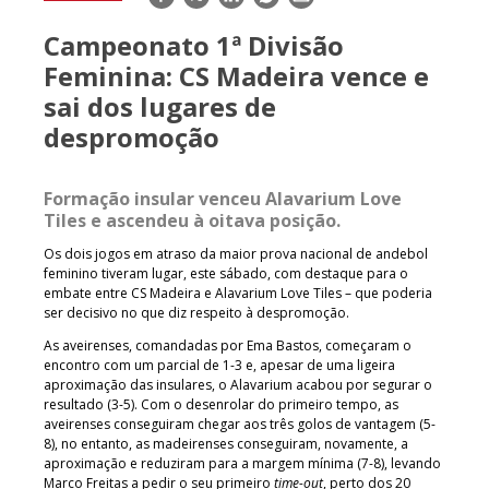
mail
Campeonato 1ª Divisão
Feminina: CS Madeira vence e
sai dos lugares de
despromoção
Formação insular venceu Alavarium Love
Tiles e ascendeu à oitava posição.
Os dois jogos em atraso da maior prova nacional de andebol
feminino tiveram lugar, este sábado, com destaque para o
embate entre CS Madeira e Alavarium Love Tiles – que poderia
ser decisivo no que diz respeito à despromoção.
As aveirenses, comandadas por Ema Bastos, começaram o
encontro com um parcial de 1-3 e, apesar de uma ligeira
aproximação das insulares, o Alavarium acabou por segurar o
resultado (3-5). Com o desenrolar do primeiro tempo, as
aveirenses conseguiram chegar aos três golos de vantagem (5-
8), no entanto, as madeirenses conseguiram, novamente, a
aproximação e reduziram para a margem mínima (7-8), levando
Marco Freitas a pedir o seu primeiro
time-out
, perto dos 20