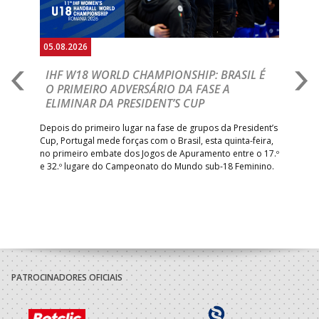
05.08.2026
05.
A
IHF W18 WORLD CHAMPIONSHIP: BRASIL É
I
IA
O PRIMEIRO ADVERSÁRIO DA FASE A
V
ELIMINAR DA PRESIDENT’S CUP
I
R
Depois do primeiro lugar na fase de grupos da President’s
Cup, Portugal mede forças com o Brasil, esta quinta-feira,
Tre
–
no primeiro embate dos Jogos de Apuramento entre o 17.º
inte
e 32.º lugare do Campeonato do Mundo sub-18 Feminino.
con
Pite
PATROCINADORES OFICIAIS