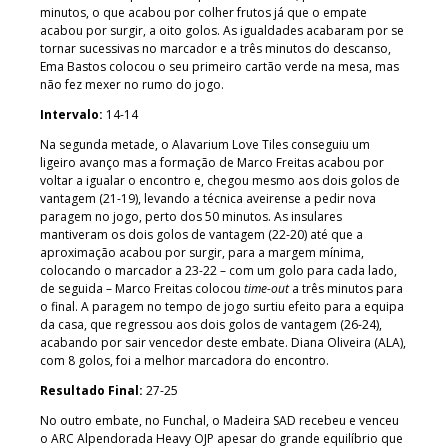
minutos, o que acabou por colher frutos já que o empate
acabou por surgir, a oito golos. As igualdades acabaram por se
tornar sucessivas no marcador e a três minutos do descanso,
Ema Bastos colocou o seu primeiro cartão verde na mesa, mas
não fez mexer no rumo do jogo.
Intervalo:
14-14
Na segunda metade, o Alavarium Love Tiles conseguiu um
ligeiro avanço mas a formação de Marco Freitas acabou por
voltar a igualar o encontro e, chegou mesmo aos dois golos de
vantagem (21-19), levando a técnica aveirense a pedir nova
paragem no jogo, perto dos 50 minutos. As insulares
mantiveram os dois golos de vantagem (22-20) até que a
aproximação acabou por surgir, para a margem mínima,
colocando o marcador a 23-22 – com um golo para cada lado,
de seguida – Marco Freitas colocou
time-out
a três minutos para
o final. A paragem no tempo de jogo surtiu efeito para a equipa
da casa, que regressou aos dois golos de vantagem (26-24),
acabando por sair vencedor deste embate. Diana Oliveira (ALA),
com 8 golos, foi a melhor marcadora do encontro.
Resultado Final:
27-25
No outro embate, no Funchal, o Madeira SAD recebeu e venceu
o ARC Alpendorada Heavy OJP apesar do grande equilíbrio que