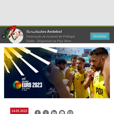
Resultados Andebol
Instalar
Federação de Andebol de Portugal
Grátis - Disponivel na Play Store
24.05.2023
Facebook
Twitter
LinkedIn
WhatsApp
E-