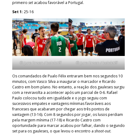
primeiro
set
acabou favorável a Portugal.
Set 1:
25-16
© Jure Erzen / kolektiff
© Jure Erzen / kolektiff
Os comandados de Pualo Félix entraram bem nos segundos 10
minutos, com Vasco Silva a inaugurar o marcador e Ricardo
Castro em bom plano. No entanto, a reação dos gauleses surgiu
com a reviravolta a acontecer após um parcial de 0-6. Rafael
Paulo colocou tudo em igualdade e o jogo seguiu com
sucessivos empates e vantagens mínimas favoráveis aos
franceses que acabaram por chegar aos três pontos de
vantagem (13-16). Com 8 segundos por jogar, os lusos perdiam
pela margem mínima (17-18) e Ricardo Castro com
oportunidade para marcar acabou por falhar, dando o segundo
set para os gauleses, o que levou o encontro a
shoot-out.