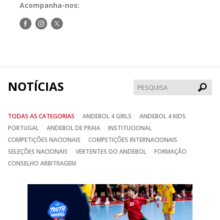
Acompanha-nos:
Siga-
Siga-
Siga-
nos
nos
nos
no
no
no
Facebook
Instagram
Twitter
NOTÍCIAS
Pesqui
TODAS AS CATEGORIAS
ANDEBOL 4 GIRLS
ANDEBOL 4 KIDS
PORTUGAL
ANDEBOL DE PRAIA
INSTITUCIONAL
COMPETIÇÕES NACIONAIS
COMPETIÇÕES INTERNACIONAIS
SELEÇÕES NACIONAIS
VERTENTES DO ANDEBOL
FORMAÇÃO
CONSELHO ARBITRAGEM
Anterior
Seguin