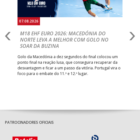
07.08.2026
06.
A
M18 EHF EURO 2026: MACEDÓNIA DO
D
NORTE LEVA A MELHOR COM GOLO NO
Com
SOAR DA BUZINA
épo
o de
arra
 o
Golo da Macedónia a dez segundos do final colocou um
de
ponto final na reação lusa, que conseguira recuperar da
desvantagem e ficar a um passo da vitória. Portugal vira o
foco para o embate do 11.º e 12.º lugar.
PATROCINADORES OFICIAIS