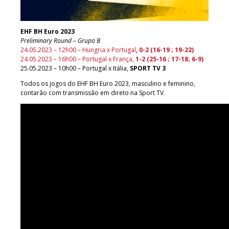
EHF BH Euro 2023
Preliminary Round – Grupo B
24.05.2023 – 12h00 – Hungria x Portugal
, 0-2 (16-19 ; 19-22)
24.05.2023 – 16h00 – Portugal x França,
1-2 (25-16 ; 17-18; 6-9)
25.05.2023 – 10h00 – Portugal x Itália,
SPORT TV 3
Todos os jogos do EHF BH Euro 2023, masculino e feminino,
contarão com transmissão em direto na Sport TV.