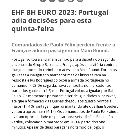
mail
EHF BH EURO 2023: Portugal
adia decisões para esta
quinta-feira
Comandados de Paulo Félix perdem frente a
França e adiam passagem ao Main Round.
Portugal voltou a entrar em campo para a disputa do segundo
encontro do Grupo B, frente a França, após uma vitória contra a
Hungria, podendo carimbar o acesso ao Main Round. Foram os
gauleses a inaugurar o marcador mas os lusos saíram na
resposta e Rui Rodrigues colocou a armada portuguesa no
comando (4-2). De seguida, nova cambolha no marcador por
parte dos gauleses (4-6) mas Portugal voltou a igualar por Rafael
Paulo. Os momentos passaram a ser de igualdades sucessivas,
até que a formação das Quinas chegou aos quatro pontos à
maior (14-10), vantagem que foi mantendo até que Ilian Goedert
voltou a aproximar (16-14). Os comandados de Paulo Félix ainda
tiveram oportunidade de passar para seis e Rafael Paulo não
vacilou, colocando o marcador em 20-14, perto dos oito
minutos. Apesar de duas paragens no tempo de jogo, o