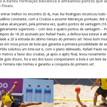
al A bateu formação balcânica e amealhou pontos que 
 Finais.
 entrar melhor no encontro (0-4), mas Rui Rodrigues recolocou tudo
ilíbrio constante, com a Croácia a assumir lideranças pontuais. Até
roatas alcançaram, pela primeira vez, quatro pontos de vantagem (10
ligeiramente superiores – com dois e quatro pontos de vantagem – P
depois do 18-20 assinado por Rafael Paulo, a defesa lusa esteve à al
dade a 20 à entrada do último minuto do primeiro
set
. Novo bom mo
-se em nova posse de bola que garantia a primeira possibilidade de 
Félix solicitou um
time-out
e, com o plano delineado, Rafael Paulo volt
te metros a favor dos croatas, já após o apito final, levou novament
e golo d’ouro, foi a vez dos lusos conquistarem a bola e um livre d
 Ferreira não tremeu e garantiu a conquista do primeiro
set
.