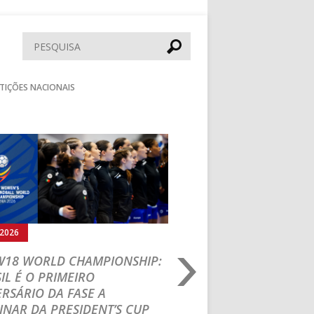
Pesquisar
TIÇÕES NACIONAIS
Seguinte
.2026
05.08.2026
 W18 WORLD CHAMPIONSHIP:
IHF W18 WORLD CH
IL É O PRIMEIRO
JOÃO VAREJÃO PREL
RSÁRIO DA FASE A
CURSO INTERNACIO
INAR DA PRESIDENT’S CUP
TREINADORES NA R