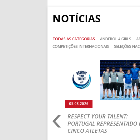
NOTÍCIAS
TODAS AS CATEGORIAS
ANDEBOL 4 GIRLS
A
COMPETIÇÕES INTERNACIONAIS
SELEÇÕES NAC
Anterior
05.08.2026
RO 2026: PORTUGAL
RESPECT YOUR TALENT:
IA E SEGUE NA LUTA
PORTUGAL REPRESENTADO 
LUGAR
CINCO ATLETAS