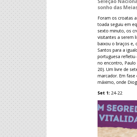
Seleção Nacion
sonho das Meias
Foram os croatas a
toada seguiu em equ
sexto minuto, os c
visitantes a serem 
baixou o braços e, 
Santos para a igual
portuguesa refletiu
no encontro, Paulo 
20). Um livre de se
marcador. Em fase d
máximo, onde Diogo
Set 1:
24-22