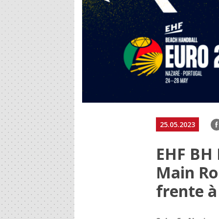
F
25.05.2023
EHF BH 
Main Ro
frente à