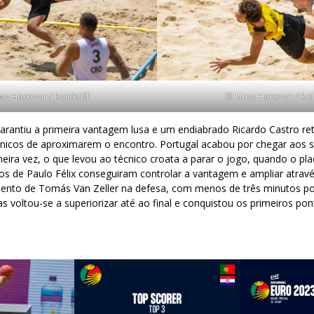
s Hocevar / kolektiff
© Uros Hocevar / kol
arantiu a primeira vantagem lusa e um endiabrado Ricardo Castro ret
ânicos de aproximarem o encontro. Portugal acabou por chegar aos s
eira vez, o que levou ao técnico croata a parar o jogo, quando o pl
s de Paulo Félix conseguiram controlar a vantagem e ampliar atravé
to de Tomás Van Zeller na defesa, com menos de três minutos por
 voltou-se a superiorizar até ao final e conquistou os primeiros p