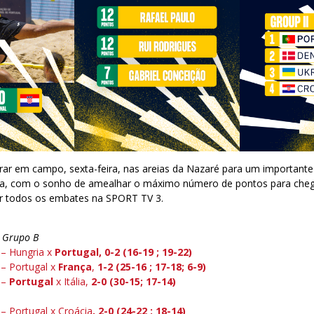
trar em campo, sexta-feira, nas areias da Nazaré para um important
a, com o sonho de amealhar o máximo número de pontos para chegar
 todos os embates na SPORT TV 3.
– Grupo B
 – Hungria x
Portugal, 0-2 (16-19 ; 19-22)
 – Portugal x
França
,
1-2 (25-16 ; 17-18; 6-9)
 –
Portugal
x Itália,
2-0 (30-15; 17-14)
– Portugal x Croácia
, 2-0 (24-22 ; 18-14)