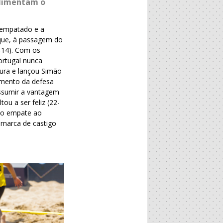
alimentam o
 empatado e a
 que, à passagem do
-14). Com os
ortugal nunca
tura e lançou Simão
mento da defesa
assumir a vantagem
ou a ser feliz (22-
e o empate ao
a marca de castigo