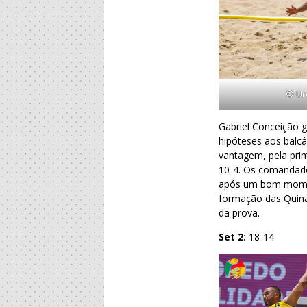
© Uro
Gabriel Conceição g
hipóteses aos balc
vantagem, pela prim
10-4. Os comandado
após um bom momen
formação das Quinas
da prova.
Set 2:
18-14