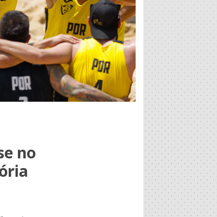
se no
ória