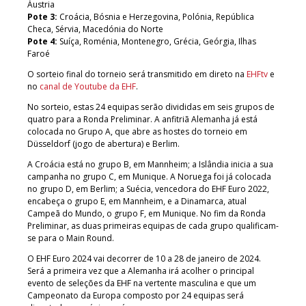
Áustria
Pote 3:
Croácia, Bósnia e Herzegovina, Polónia, República
Checa, Sérvia, Macedónia do Norte
Pote 4:
Suíça, Roménia, Montenegro, Grécia, Geórgia, Ilhas
Faroé
O sorteio final do torneio será transmitido em direto na
EHFtv
e
no
canal de Youtube da EHF
.
No sorteio, estas 24 equipas serão divididas em seis grupos de
quatro para a Ronda Preliminar. A anfitriã Alemanha já está
colocada no Grupo A, que abre as hostes do torneio em
Düsseldorf (jogo de abertura) e Berlim.
A Croácia está no grupo B, em Mannheim; a Islândia inicia a sua
campanha no grupo C, em Munique. A Noruega foi já colocada
no grupo D, em Berlim; a Suécia, vencedora do EHF Euro 2022,
encabeça o grupo E, em Mannheim, e a Dinamarca, atual
Campeã do Mundo, o grupo F, em Munique. No fim da Ronda
Preliminar, as duas primeiras equipas de cada grupo qualificam-
se para o Main Round.
O EHF Euro 2024 vai decorrer de 10 a 28 de janeiro de 2024.
Será a primeira vez que a Alemanha irá acolher o principal
evento de seleções da EHF na vertente masculina e que um
Campeonato da Europa composto por 24 equipas será