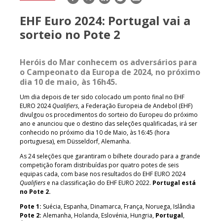
mail
EHF Euro 2024: Portugal vai a
sorteio no Pote 2
Heróis do Mar conhecem os adversários para
o Campeonato da Europa de 2024, no próximo
dia 10 de maio, às 16h45.
Um dia depois de ter sido colocado um ponto final no EHF
EURO 2024
Qualifiers
, a Federação Europeia de Andebol (EHF)
divulgou os procedimentos do sorteio do Europeu do próximo
ano e anunciou que o destino das seleções qualificadas, irá ser
conhecido no próximo dia 10 de Maio, às 16:45 (hora
portuguesa), em Düsseldorf, Alemanha.
As 24 seleções que garantiram o bilhete dourado para a grande
competição foram distribuídas por quatro potes de seis
equipas cada, com base nos resultados do EHF EURO 2024
Qualifiers
e na classificação do EHF EURO 2022.
Portugal está
no Pote 2.
Pote 1:
Suécia, Espanha, Dinamarca, França, Noruega, Islândia
Pote 2:
Alemanha, Holanda, Eslovénia, Hungria,
Portugal
,