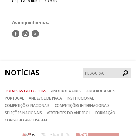
disputado num único país.
Acompanha-nos:
Siga-
Siga-
Siga-
nos
nos
nos
no
no
no
Facebook
Instagram
Twitter
NOTÍCIAS
Pesqui
TODAS AS CATEGORIAS
ANDEBOL 4 GIRLS
ANDEBOL 4 KIDS
PORTUGAL
ANDEBOL DE PRAIA
INSTITUCIONAL
COMPETIÇÕES NACIONAIS
COMPETIÇÕES INTERNACIONAIS
SELEÇÕES NACIONAIS
VERTENTES DO ANDEBOL
FORMAÇÃO
CONSELHO ARBITRAGEM