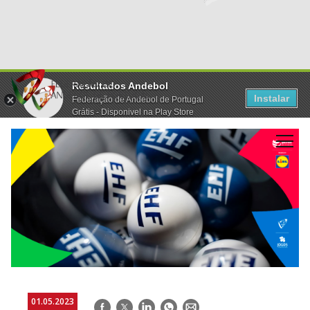
Resultados Andebol
Instalar
Federação de Andebol de Portugal
Grátis - Disponivel na Play Store
01.05.2023
Facebook
Twitter
LinkedIn
WhatsApp
E-