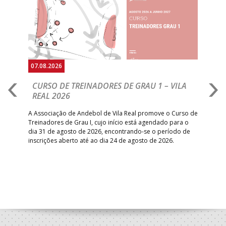
Anterior
Seguin
07.08.2026
07.
CURSO DE TREINADORES DE GRAU 1 – VILA
M
REAL 2026
N
S
A Associação de Andebol de Vila Real promove o Curso de
Treinadores de Grau I, cujo início está agendado para o
Gol
dia 31 de agosto de 2026, encontrando-se o período de
pont
inscrições aberto até ao dia 24 de agosto de 2026.
desv
foco