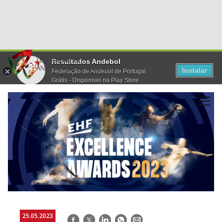
Resultados Andebol
Instalar
Federação de Andebol de Portugal
Grátis - Disponivel na Play Store
25.05.2023
Facebook
Twitter
LinkedIn
WhatsApp
E-