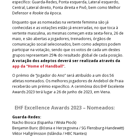
específico: Guarda-Redes, Ponta esquerda, Lateral esquerdo,
Central, Lateral direito, Ponta direita e Pivô, bem como Melhor
Defensor e
Rookie
da época.
Enquanto que as nomeadas na vertente feminina são já
conhecidas e as votações estão já encerradas, no que toca à
vertente masculina, as mesmas começam esta sexta-feira, 26 de
maio, e são abertas a jogadores, treinadores, órgãos de
comunicação social selecionados, bem como adeptos podem
participar na votação, sendo que os votos de cada um destes
grupos representam 25% do resultado global de cada posição.
A votação dos adeptos deverá ser realizada através da
app da “Home of Handball”
.
O prémio de “Jogador do Ano” será atribuído a um dos 56
atletas nomeados. Os melhores jogadores de Andebol de Praia
receberão um prémio específico. A cerimónia dos EHF Excelente
Awards 2023 terá lugar a 26 de junho de 2023, em Viena.
EHF Excellence Awards 2023 – Nomeados:
Guarda-Redes:
Nacho Biosca (Espanha / Wisła Płock)
Benjamin Buric (Bósnia e Herzegovina / SG Flensburg-Handewitt)
Viktor Hallgrímsson (Islândia / HBC Nantes)