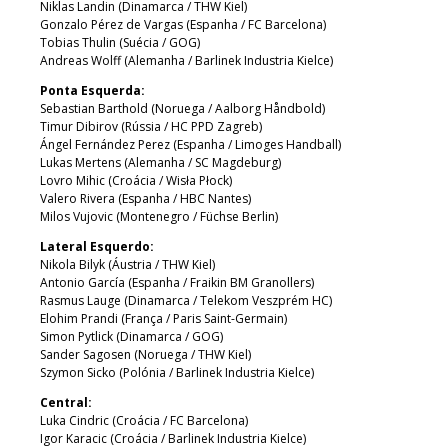
Niklas Landin (Dinamarca / THW Kiel)
Gonzalo Pérez de Vargas (Espanha / FC Barcelona)
Tobias Thulin (Suécia / GOG)
Andreas Wolff (Alemanha / Barlinek Industria Kielce)
Ponta Esquerda:
Sebastian Barthold (Noruega / Aalborg Håndbold)
Timur Dibirov (Rússia / HC PPD Zagreb)
Ángel Fernández Perez (Espanha / Limoges Handball)
Lukas Mertens (Alemanha / SC Magdeburg)
Lovro Mihic (Croácia / Wisła Płock)
Valero Rivera (Espanha / HBC Nantes)
Milos Vujovic (Montenegro / Füchse Berlin)
Lateral Esquerdo:
Nikola Bilyk (Áustria / THW Kiel)
Antonio García (Espanha / Fraikin BM Granollers)
Rasmus Lauge (Dinamarca / Telekom Veszprém HC)
Elohim Prandi (França / Paris Saint-Germain)
Simon Pytlick (Dinamarca / GOG)
Sander Sagosen (Noruega / THW Kiel)
Szymon Sicko (Polónia / Barlinek Industria Kielce)
Central:
Luka Cindric (Croácia / FC Barcelona)
Igor Karacic (Croácia / Barlinek Industria Kielce)