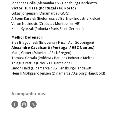
Johannes Golla (Alemanha / SG Flensburg-Handewitt)
Victor Iturizza (Portugal / FC Porto)
Lukas Jorgensen (Dinamarca / GOG)
Artsem Karalek (Bielorrússia / Barlinek Industria Kielce)
Veron Nacinovic (Croácia / Montpellier HB)
Kamil Syprzak (Polónia / Paris Saint-Germain)
Melhor Defensor:
Blaz Blagotinsek (Eslovénia / Frisch Auf Göppingen)
Alexandre Cavalcanti (Portugal / HBC Nantes)
Matej Gaber (Eslovénia / Pick Szeged)
Tomasz Gebala (Polónia / Barlinek Industria Kielce)
Thiagus Petrus (Brasil / FC Barcelona)
Simon Hald (Dinamarca / SG Flensburg-Handewitt)
Henrik Møllgaard Jensen (Dinamarca / Aalborg Håndbold)
Acompanha-nos:
Siga-
Siga-
Siga-
nos
nos
nos
no
no
no
Facebook
Instagram
Twitter