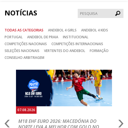
NOTÍCIAS
Pesqui
TODAS AS CATEGORIAS
ANDEBOL 4 GIRLS
ANDEBOL 4 KIDS
PORTUGAL
ANDEBOL DE PRAIA
INSTITUCIONAL
COMPETIÇÕES NACIONAIS
COMPETIÇÕES INTERNACIONAIS
SELEÇÕES NACIONAIS
VERTENTES DO ANDEBOL
FORMAÇÃO
CONSELHO ARBITRAGEM
Anterior
Seguin
07.08.2026
06.
A
M18 EHF EURO 2026: MACEDÓNIA DO
D
NORTE LEVA A MELHOR COM GOLO NO