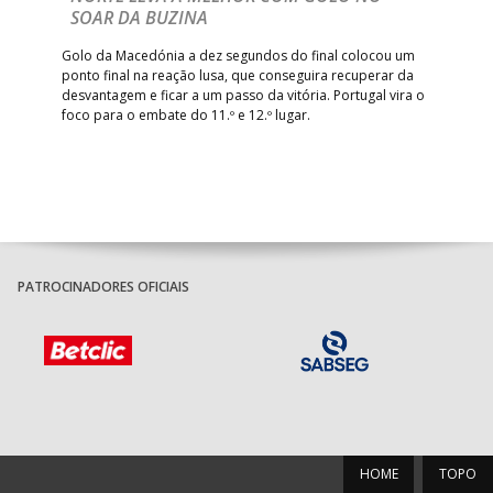
Com
SOAR DA BUZINA
épo
o de
arra
 o
Golo da Macedónia a dez segundos do final colocou um
de
ponto final na reação lusa, que conseguira recuperar da
desvantagem e ficar a um passo da vitória. Portugal vira o
foco para o embate do 11.º e 12.º lugar.
PATROCINADORES OFICIAIS
HOME
TOPO