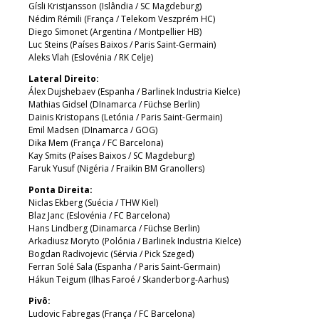
Gísli Kristjansson (Islândia / SC Magdeburg)
Nédim Rémili (França / Telekom Veszprém HC)
Diego Simonet (Argentina / Montpellier HB)
Luc Steins (Países Baixos / Paris Saint-Germain)
Aleks Vlah (Eslovénia / RK Celje)
Lateral Direito:
Álex Dujshebaev (Espanha / Barlinek Industria Kielce)
Mathias Gidsel (DInamarca / Füchse Berlin)
Dainis Kristopans (Letónia / Paris Saint-Germain)
Emil Madsen (DInamarca / GOG)
Dika Mem (França / FC Barcelona)
Kay Smits (Países Baixos / SC Magdeburg)
Faruk Yusuf (Nigéria / Fraikin BM Granollers)
Ponta Direita:
Niclas Ekberg (Suécia / THW Kiel)
Blaz Janc (Eslovénia / FC Barcelona)
Hans Lindberg (Dinamarca / Füchse Berlin)
Arkadiusz Moryto (Polónia / Barlinek Industria Kielce)
Bogdan Radivojevic (Sérvia / Pick Szeged)
Ferran Solé Sala (Espanha / Paris Saint-Germain)
Hákun Teigum (Ilhas Faroé / Skanderborg-Aarhus)
Pivô:
Ludovic Fabregas (França / FC Barcelona)